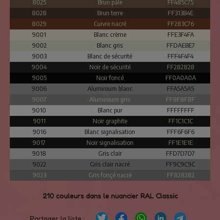
8025
Brun pâle
FF485C75
8028
Brun terre
FF313B4E
8029
Cuivre nacré
FF283C76
9001
Blanc crème
FFE3F4FA
9002
Blanc gris
FFDAEBE7
9003
Blanc de sécurité
FFF4F4F4
9004
Noir de sécurité
FF282828
9005
Noir foncé
FF0A0A0A
9006
Aluminium blanc
FFA5A5A5
9007
Aluminium gris
FF8F8F8F
9010
Blanc pur
FFFFFFFF
9011
Noir graphite
FF1C1C1C
9016
Blanc signalisation
FFF6F6F6
9017
Noir signalisation
FF1E1E1E
9018
Gris clair
FFD7D7D7
9022
Gris clair nacré
FF9C9C9C
9023
Gris fonçé nacré
FF828282
210 couleurs dans le nuancier RAL Classic
Partager la liste :