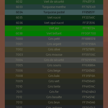
6032
Vert de sécurité
FF437F31
6033
Turquoise menthe
FF767E49
6034
Turquoise pastel
FFB5B57F
6035
Vert nacré
FF2D541C
6036
Vert opal nacré
FF373516
6037
Vert pur
FF11E724
6038
Vert brillant
FF00F700
7000
Gris petit
FF8B8578
7001
Gris argent
FF97958A
7002
Gris olive
FF527B7E
7003
Gris mousse
FF59706C
7004
Gris de sécurité
FF929996
7005
Gris souris
FF636B64
7006
Gris beige
FF52656D
7008
Gris kaki
FF315F6A
7009
Gris vert
FF45564D
7010
Gris tente
FF4A514C
7011
Gris fer
FF4D4B43
7012
Gris basalte
FF54574E
7013
Gris brun
FF314546
7015
Gris ardoise
FF504743