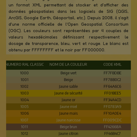
un format XML permettant de stocker et d'afficher des
données géospatiales dans les logiciels de SIG (QGIS,
ArcGIS, Google Earth, Géoportail, etc.). Depuis 2008, il s'agit
d'une norme officielle de l'Open Geospatial Consortium
(OGC). Les couleurs sont représentées par 4 couples de
valeurs hexadécimales définissant respectivement le
dosage de transparence, bleu, vert et rouge. Le blanc est
obtenu par FFFFFFFF et le noir par FF000000.
NUMERO RAL CLASSIC
NOM DE LA COULEUR
CODE KML
1000
Beige vert
FF7FBDBE
1001
Beige
FF78B0C2
1002
Jaune sable
FF64A6C6
1003
Jaune de sécurité
FF01BEE5
1004
Jaune or
FF34A4CD
1005
Jaune miel
FF0783A9
1006
Jaune maïs
FF10A0E4
1007
Jaune narcisse
FF009CDC
1011
Beige brun
FF42668A
1012
Jaune citron
FF46B4C7