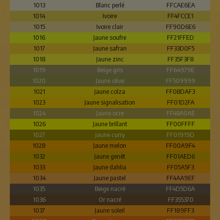
1013
Blanc perlé
FFCAE6EA
1014
Ivoire
FF4FCCE1
1015
Ivoire clair
FF90D6E6
1016
Jaune soufre
FF21FFED
1017
Jaune safran
FF33D0F5
1018
Jaune zinc
FF35F3F8
1019
Beige gris
FF64979E
1020
Jaune olive
FF509999
1021
Jaune colza
FF0BDAF3
1023
Jaune signalisation
FF01D2FA
1024
Jaune ocre
FF4BA0AE
1026
Jaune brillant
FF00FFFF
1027
Jaune curry
FF01919D
1028
Jaune melon
FF00A9F4
1032
Jaune genêt
FF01AED6
1033
Jaune dahlia
FF05A5F3
1034
Jaune pastel
FF4AA9EF
1035
Beige nacré
FF4D5D6A
1036
Or nacré
FF355370
1037
Jaune soleil
FF189FF3