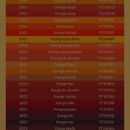
2000
Orangé jaune
FF0E76ED
2001
Orangé rouge
FF203CC9
2002
Orangé sang
FF2128CB
2003
Orangé pastel
FF1475FF
2004
Orangé pur
FF1146F4
2005
Orangé brillant
FF0123FF
2007
Orangé clair rillant
FF20A4FF
2008
Orangé rouge clair
FF255EF7
2009
Orangé signalisation
FF2140F5
2010
Orangé de sécurité
FF204BD8
2011
Orangé foncé
FF267CEC
2012
Orangé saumon
FF0E6AEB
2013
Orangé nacré
FF3158C3
3000
Rouge feu
FF1E2BAF
3001
Rouge de sécurité
FF1920A5
3002
Rouge carmin
FF1D23A2
3003
Rouge rubis
FF1E119B
3004
Rouge pourpre
FF1E1575
3005
Rouge vin
FF29215E
3007
Rouge noir
FF272241
3009
Rouge oxyde
FF242464