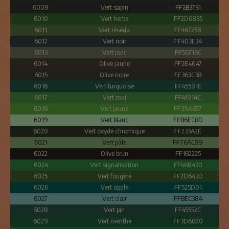
6009
Vert sapin
FF2B3731
6010
Vert herbe
FF2D6835
6011
Vert réséda
FF467258
6012
Vert noir
FF403E34
6013
Vert jonc
FF56716C
6014
Olive jaune
FF2E4047
6015
Olive noire
FF363C3B
6016
Vert turquoise
FF45591E
6017
Vert mai
FF41914C
6018
Vert jaune
FF39A657
6019
Vert blanc
FFB6ECBD
6020
Vert oxyde chromique
FF233A2E
6021
Vert pâle
FF76AC89
6022
Olive brun
FF1B2225
6024
Vert signalisation
FF468430
6025
Vert fougère
FF2D643D
6026
Vert opale
FF525D01
6027
Vert clair
FFBEC384
6028
Vert pin
FF45552C
6029
Vert menthe
FF3D6020