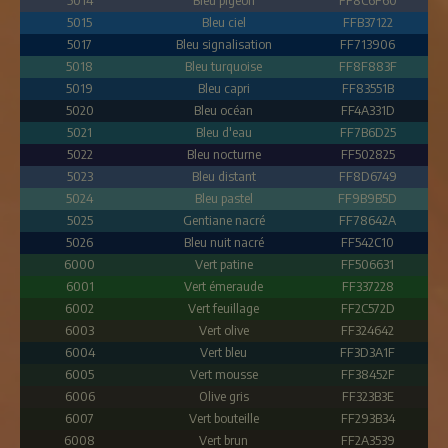
5014
Bleu pigeon
FF8C6F60
5015
Bleu ciel
FFB37122
5017
Bleu signalisation
FF713906
5018
Bleu turquoise
FF8F883F
5019
Bleu capri
FF83551B
5020
Bleu océan
FF4A331D
5021
Bleu d'eau
FF7B6D25
5022
Bleu nocturne
FF502825
5023
Bleu distant
FF8D6749
5024
Bleu pastel
FF9B9B5D
5025
Gentiane nacré
FF78642A
5026
Bleu nuit nacré
FF542C10
6000
Vert patine
FF506631
6001
Vert émeraude
FF337228
6002
Vert feuillage
FF2C572D
6003
Vert olive
FF324642
6004
Vert bleu
FF3D3A1F
6005
Vert mousse
FF38452F
6006
Olive gris
FF323B3E
6007
Vert bouteille
FF293B34
6008
Vert brun
FF2A3539