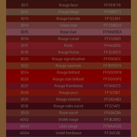
3011
Rouge brun
FF191F78
3012
Rouge beige
FF6B87C1
3013
Rouge tomate
FF1223A1
3014
Vieux rose
FF706ED3
3015
Rose clair
FF9A89EA
3016
Rouge corail
FF2128B3
3017
Rosé
FF4432E6
3018
Rouge fraise
FF3230D5
3020
Rouge signalisation
FF0506CC
3022
Rouge saumon
FF3050D9
3024
Rouge brillant
FF0000F8
3026
Rouge clair brillant
FF0000FE
3027
Rouge framboise
FF341DC5
3028
Rouge puro
FF1225E7
3031
Rouge oriental
FF2824B3
3032
Rouge rubis nacré
FF221472
3033
Rose nacré
FF434CB4
4002
Violet rouge
FF3E2B92
4003
Lilas rouge
FF8A4CDE
4004
Violet bordeaux
FF341C6E