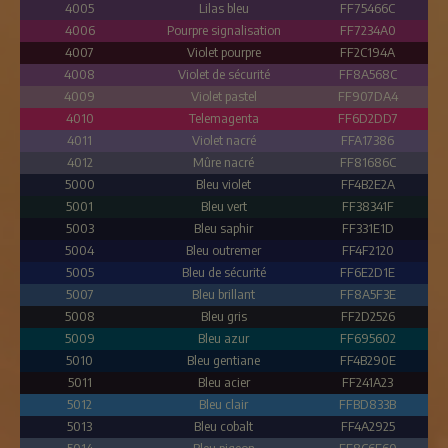
4005
Lilas bleu
FF75466C
4006
Pourpre signalisation
FF7234A0
4007
Violet pourpre
FF2C194A
4008
Violet de sécurité
FF8A568C
4009
Violet pastel
FF907DA4
4010
Telemagenta
FF6D2DD7
4011
Violet nacré
FFA17386
4012
Mûre nacré
FF81686C
5000
Bleu violet
FF4B2E2A
5001
Bleu vert
FF38341F
5003
Bleu saphir
FF331E1D
5004
Bleu outremer
FF4F2120
5005
Bleu de sécurité
FF6E2D1E
5007
Bleu brillant
FF8A5F3E
5008
Bleu gris
FF2D2526
5009
Bleu azur
FF695602
5010
Bleu gentiane
FF4B290E
5011
Bleu acier
FF241A23
5012
Bleu clair
FFBD833B
5013
Bleu cobalt
FF4A2925