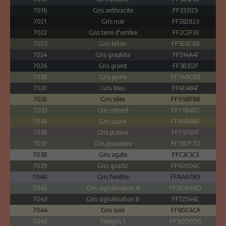
7016
Gris anthracite
FF333129
7021
Gris noir
FF2B2823
7022
Gris terre d'ombre
FF2C2F33
7023
Gris béton
FF5E6C68
7024
Gris graphite
FF514A47
7026
Gris granit
FF3B352F
7030
Gris pierre
FF7A8C8B
7031
Gris bleu
FF4E4B47
7032
Gris silex
FF99B7B8
7033
Gris ciment
FF71847D
7034
Gris jaune
FF668B8F
7036
Gris platine
FF79767F
7037
Gris poussière
FF787F7D
7038
Gris agate
FFC3C3C3
7039
Gris quartz
FF60696C
7040
Gris fenêtre
FFAAA19D
7042
Gris signalisation A
FF8D948D
7043
Gris signalisation B
FF52544E
7044
Gris soie
FFB0C4CA
7045
Telegris 1
FF909090