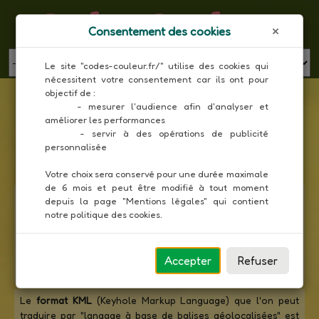
Codes Couleur
Consentement des cookies
MENU
Le site "codes-couleur.fr/" utilise des cookies qui 
nécessitent votre consentement car ils ont pour 
Liste des couleurs RAL Classic en code KML
objectif de :

     - mesurer l'audience afin d'analyser et 
améliorer les performances

Toutes les couleurs
     - servir à des opérations de publicité 
personnalisée

Votre choix sera conservé pour une durée maximale 
de 6 mois et peut être modifié à tout moment 
Le nuancier
RAL Classic
est le nuancier de référence pour
depuis la page "Mentions légales" qui contient 
les professionnels de l'industrie (peinture en bâtiment,
notre politique des cookies.
automobile, design industriel). Il contient 213 couleurs
codées sur 4 chiffres, dont 188 couleurs de corps, 2
couleurs de fer micacées, 5 couleurs lumineuses et 15
Accepter
Refuser
couleurs nacrées.
Le
format KML
(Keyhole Markup Language) que l'on peut
traduire par "langage à base de balises géolocalisées" est