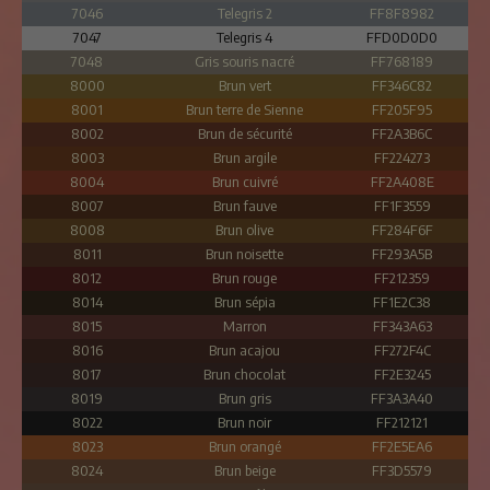
7046
Telegris 2
FF8F8982
7047
Telegris 4
FFD0D0D0
7048
Gris souris nacré
FF768189
8000
Brun vert
FF346C82
8001
Brun terre de Sienne
FF205F95
8002
Brun de sécurité
FF2A3B6C
8003
Brun argile
FF224273
8004
Brun cuivré
FF2A408E
8007
Brun fauve
FF1F3559
8008
Brun olive
FF284F6F
8011
Brun noisette
FF293A5B
8012
Brun rouge
FF212359
8014
Brun sépia
FF1E2C38
8015
Marron
FF343A63
8016
Brun acajou
FF272F4C
8017
Brun chocolat
FF2E3245
8019
Brun gris
FF3A3A40
8022
Brun noir
FF212121
8023
Brun orangé
FF2E5EA6
8024
Brun beige
FF3D5579