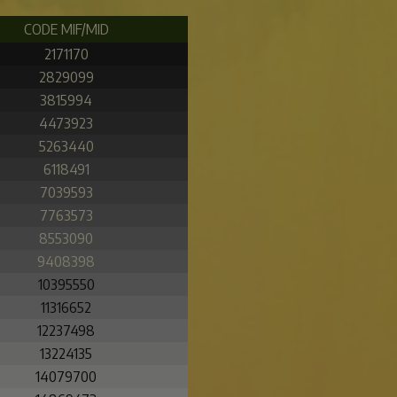
CODE MIF/MID
2171170
2829099
3815994
4473923
5263440
6118491
7039593
7763573
8553090
9408398
10395550
11316652
12237498
13224135
14079700