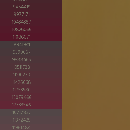
9454419
9977171
10434387
10826066
11086671
8941941
9399667
9988465
10511728
11100270
11426668
11753580
12079466
12733546
10717837
11372429
11961484