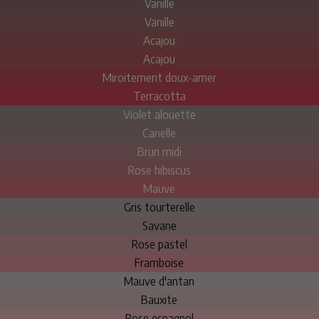
Vanille
Vanille
Acajou
Acajou
Miroitement doux-amer
Terracotta
Violet alouette
Canelle
Brun midi
Rose hibiscus
Mauve
Gris tourterelle
Savane
Rose pastel
Framboise
Mauve d'antan
Bauxite
Rose espagnol