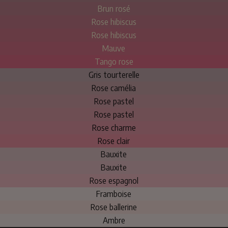
Brun rosé
Rose hibiscus
Rose hibiscus
Mauve
Tango rose
Gris tourterelle
Rose camélia
Rose pastel
Rose pastel
Rose charme
Rose clair
Bauxite
Bauxite
Rose espagnol
Framboise
Rose ballerine
Ambre