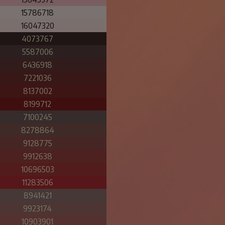
15786718
16047320
4073767
5587006
6436918
7221036
8137002
8199712
7100245
8278864
9128775
9912638
10696503
11283506
8941421
9923174
10903901