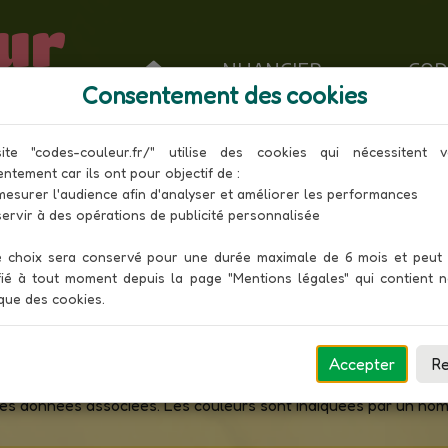
ur
NUANCIER
COD
Consentement des cookies
es couleurs RAL Design en code
ite "codes-couleur.fr/" utilise des cookies qui nécessitent vo
Toutes les couleurs
ntement car ils ont pour objectif de :

 choix sera conservé pour une durée maximale de 6 mois et peut ê
 une évolution du RAL Classic introduite en 1993, plus adapt
ié à tout moment depuis la page "Mentions légales" qui contient no
chitectes et publicitaires. Il comporte plus de 1700 couleurs c
ique des cookies.
 norme de fichier créée par MapInfo et utilisée égaleme
Accepter
Re
CAD, etc.). Le fichier ".mif" contient les données géométrique
s des données associées. Les couleurs sont indiquées par un nom