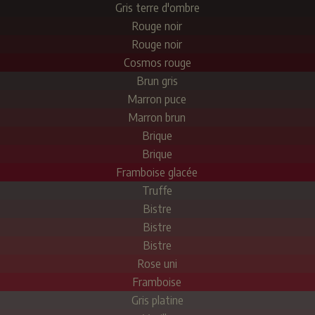
Gris terre d'ombre
Rouge noir
Rouge noir
Cosmos rouge
Brun gris
Marron puce
Marron brun
Brique
Brique
Framboise glacée
Truffe
Bistre
Bistre
Bistre
Rose uni
Framboise
Gris platine