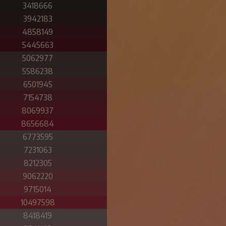
3418666
3942183
4858149
5445663
5062977
5586238
6501945
7154738
8069937
8656684
6773595
7231063
8212305
9062220
9715014
10497598
8418419