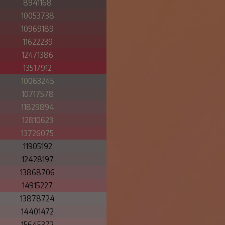
8941168
10053738
10969189
11622239
12471386
13517912
10063245
10717578
11829894
12810623
13726075
11905192
12428197
13868706
14915227
13878724
14401472
15645372