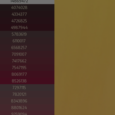
14869472
4074028
4334377
4726825
4987944
5783619
6110017
6568257
7091007
7417662
7547195
8069177
8526138
7297115
7820121
8343896
8801624
9259094