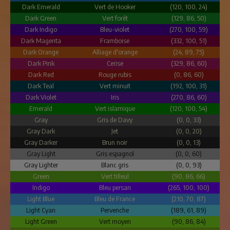
Dark Emerald
Vert de Hooker
(120, 100, 24)
Dark Green
Vert forêt
(129, 86, 50)
Dark Indigo
Bleu-violet
(270, 100, 59)
Dark Magenta
Framboise
(332, 100, 51)
Dark Orange
Alliage d'orange
(24, 89, 75)
Dark Pink
Cerise
(329, 86, 60)
Dark Red
Rouge rubis
(0, 86, 60)
Dark Teal
Vert minuit
(192, 100, 31)
Dark Violet
Iris
(270, 86, 60)
Emerald
Vert islamique
(120, 100, 54)
Gray
Gris de Davy
(0, 0, 33)
Gray Dark
Jet
(0, 0, 20)
Gray Darker
Brun noir
(0, 0, 13)
Gray Light
Gris espagnol
(0, 0, 60)
Gray Lighter
Blanc gris
(0, 0, 93)
Green
Vert tilleul
(90, 86, 66)
Indigo
Bleu persan
(265, 100, 100)
Light Blue
Bleu de France
(210, 70, 87)
Light Cyan
Pervenche
(189, 61, 89)
Light Green
Vert moyen
(90, 86, 84)