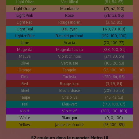
Light Olive
Vert tilleul
(81, 84, 67)
Light Orange
Mandarine
(25, 42, 100)
Light Pink
Rose
(317, 53, 96)
Light Red
Rouge indien
(3, 62, 85)
Light Teal
Bleu cyan
(179, 73, 100)
Lighter Blue
Bleu ciel profond
(192, 100, 100)
Lime
Acacia
(70, 100, 77)
Magenta
Magenta fushia
(328, 100, 85)
Mauve
Violet chinois
(271, 30, 54)
Olive
Vert russe
(105, 26, 53)
Orange
Tangelo
(25, 100, 98)
Pink
Fuchsia
(320, 64, 86)
Red
Rouge puro
(3, 79, 81)
Steel
Bleu ardoise
(209, 26, 53)
Taupe
Gris olive
(45, 42, 53)
Teal
Bleu-vert
(179, 100, 67)
Violet
Violet vif
(280, 100, 100)
White
Blanc pur
(0, 0, 100)
Yellow
Jaune de sécurité
(53, 100, 89)
52 couleurs dans le nuancier Metro UI