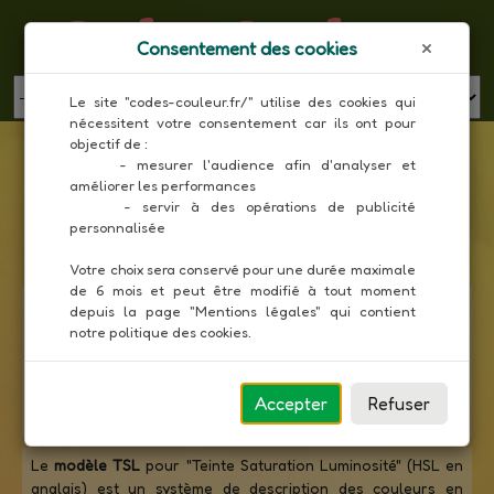
Codes Couleur
Consentement des cookies
MENU
Le site "codes-couleur.fr/" utilise des cookies qui 
nécessitent votre consentement car ils ont pour 
Liste des couleurs Metro UI en composantes
objectif de :

TSL
     - mesurer l'audience afin d'analyser et 
améliorer les performances

Toutes les couleurs
     - servir à des opérations de publicité 
personnalisée

Votre choix sera conservé pour une durée maximale 
de 6 mois et peut être modifié à tout moment 
Metro UI
(User Interface) ou Modern UI désigne un langage
depuis la page "Mentions légales" qui contient 
de conception créé par Microsoft et axé davantage sur la
notre politique des cookies.
typographie et la géométrie que sur le graphisme. Il est
utilisé principalement pour ses interfaces utilisateurs. Ses
52 couleurs vives et désaturées font ressortir les formes
Accepter
Refuser
en avant-plan.
Le
modèle TSL
pour "Teinte Saturation Luminosité" (HSL en
anglais) est un système de description des couleurs en