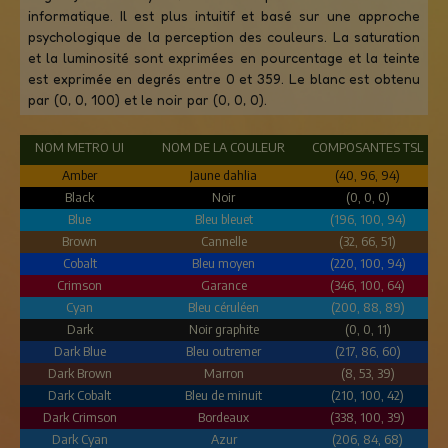
informatique. Il est plus intuitif et basé sur une approche
psychologique de la perception des couleurs. La saturation
et la luminosité sont exprimées en pourcentage et la teinte
est exprimée en degrés entre 0 et 359. Le blanc est obtenu
par (0, 0, 100) et le noir par (0, 0, 0).
NOM METRO UI
NOM DE LA COULEUR
COMPOSANTES TSL
Amber
Jaune dahlia
(40, 96, 94)
Black
Noir
(0, 0, 0)
Blue
Bleu bleuet
(196, 100, 94)
Brown
Cannelle
(32, 66, 51)
Cobalt
Bleu moyen
(220, 100, 94)
Crimson
Garance
(346, 100, 64)
Cyan
Bleu céruléen
(200, 88, 89)
Dark
Noir graphite
(0, 0, 11)
Dark Blue
Bleu outremer
(217, 86, 60)
Dark Brown
Marron
(8, 53, 39)
Dark Cobalt
Bleu de minuit
(210, 100, 42)
Dark Crimson
Bordeaux
(338, 100, 39)
Dark Cyan
Azur
(206, 84, 68)