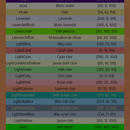
Ivory
Blanc ivoire
(60, 6, 100)
Khaki
Kaki
(54, 42, 94)
Lavender
Lavande
(240, 8, 98)
LavenderBlush
Blanc lavande
(340, 6, 100)
LawnGreen
Vert pelouse
(90, 100, 99)
LemonChiffon
Mousseline de citron
(54, 20, 100)
LightBlue
Bleu clair
(195, 25, 90)
LightCoral
Corail clair
(0, 47, 94)
LightCyan
Cyan clair
(180, 12, 100)
LightGoldenrodYellow
Jaune doré clair
(60, 16, 98)
LightGreen
Vert clair
(120, 39, 93)
LightGrey
Gris clair
(0, 0, 83)
LightPink
Rose clair
(351, 29, 100)
LightSalmon
Saumon clair
(17, 52, 100)
LightSeaGreen
Vert océan clair
(177, 82, 70)
LightSkyBlue
Bleu ciel clair
(203, 46, 98)
LightSlateGray
Gris ardoise clair
(210, 22, 60)
LightSteelBlue
Bleu acier clair
(214, 21, 87)
LightYellow
Jaune clair
(60, 12, 100)
Lime
Vert citron
(120, 100, 100)