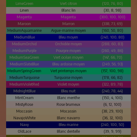
LimeGreen
Vert citron
(120, 76, 80)
Linen
Blanc lin
(30, 8, 98)
Magenta
Magenta
(300, 100, 100)
Maroon
Marron
(338, 73, 69)
MediumAquamarine
Aigue-marine moyen
(160, 50, 80)
MediumBlue
Bleu moyen
(240, 100, 80)
MediumOrchid
Orchidée moyen
(288, 60, 83)
MediumPurple
Pourpre moyen
(260, 49, 86)
MediumSeaGreen
Vert océan moyen
(147, 66, 70)
MediumSlateBlue
Bleu ardoise moyen
(249, 56, 93)
MediumSpringGreen
Vert printemps moyen
(157, 100, 98)
MediumTurquoise
Turquoise moyen
(178, 66, 82)
MediumVioletRed
Violet moyen
(322, 89, 78)
MidnightBlue
Bleu nuit
(240, 78, 44)
MintCream
Blanc menthe
(150, 4, 100)
MistyRose
Rose brumeux
(6, 12, 100)
Moccasin
Mocassin
(38, 29, 100)
NavajoWhite
Blanc navarro
(36, 32, 100)
Navy
Bleu marine
(240, 100, 50)
OldLace
Blanc dentelle
(39, 9, 99)