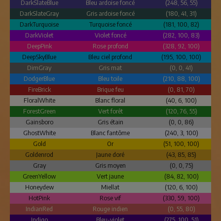
DarkSlateBlue
Bleu ardoise foncé
(248, 56, 55)
DarkSlateGray
Gris ardoise foncé
(180, 41, 31)
DarkTurquoise
Turquoise foncé
(181, 100, 82)
DarkViolet
Violet foncé
(282, 100, 83)
DeepPink
Rose profond
(328, 92, 100)
DeepSkyBlue
Bleu ciel profond
(195, 100, 100)
DimGray
Gris mat
(0, 0, 41)
DodgerBlue
Bleu toile
(210, 88, 100)
FireBrick
Brique feu
(0, 81, 70)
FloralWhite
Blanc floral
(40, 6, 100)
ForestGreen
Vert forêt
(120, 76, 55)
Gainsboro
Gris étain
(0, 0, 86)
GhostWhite
Blanc fantôme
(240, 3, 100)
Gold
Or
(51, 100, 100)
Goldenrod
Jaune doré
(43, 85, 85)
Gray
Gris moyen
(0, 0, 75)
GreenYellow
Vert jaune
(84, 82, 100)
Honeydew
Miellat
(120, 6, 100)
HotPink
Rose vif
(330, 59, 100)
IndianRed
Rouge indien
(0, 55, 80)
Indigo
Bleu-violet
(275, 100, 51)