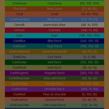
Chartreuse
Chartreuse
(90, 100, 100)
Chocolate
Brun cacao
(25, 86, 82)
Coral
Corail
(16, 69, 100)
CornflowerBlue
Bleu bleuet
(219, 58, 93)
Cornsilk
Jaune maïs doux
(48, 14, 100)
Crimson
Cramoisi
(348, 91, 86)
Cyan
Cyan
(180, 100, 100)
DarkBlue
Bleu foncé
(240, 100, 55)
DarkCyan
Cyan foncé
(180, 100, 55)
DarkGoldenrod
Jaune doré foncée
(43, 94, 72)
DarkGray
Gris foncé
(0, 0, 66)
DarkGreen
Vert foncé
(120, 100, 39)
DarkKhaki
Kaki foncé
(56, 43, 74)
DarkMagenta
Magenta foncé
(300, 100, 55)
DarkOliveGreen
Olive verte foncé
(82, 56, 42)
DarkOrange
Orange foncé
(33, 100, 100)
DarkOrchid
Orchidée foncé
(280, 75, 80)
DarkRed
Fleur de chocolat
(0, 100, 55)
DarkSalmon
Saumon foncé
(15, 48, 91)
DarkSeaGreen
Vert océan foncé
(120, 24, 74)