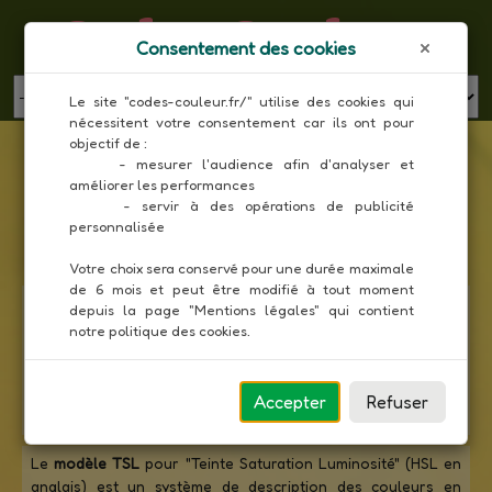
Codes Couleur
Consentement des cookies
MENU
Le site "codes-couleur.fr/" utilise des cookies qui 
nécessitent votre consentement car ils ont pour 
Liste des couleurs X11 en composantes TSL
objectif de :

     - mesurer l'audience afin d'analyser et 
améliorer les performances

Toutes les couleurs
     - servir à des opérations de publicité 
personnalisée

Votre choix sera conservé pour une durée maximale 
de 6 mois et peut être modifié à tout moment 
La
norme X11
est un protocole de système de fenêtrage qui
depuis la page "Mentions légales" qui contient 
gère l'écran, la souris et le clavier. C'est le système standard
notre politique des cookies.
ouvert d'interaction graphique avec l'utilisateur sur UNIX et
il est disponible sur la plupart des systèmes d'exploitation.
X11 propose une palette composée de 140 couleurs prises
Accepter
Refuser
en charge par la plupart des navigateurs Web.
Le
modèle TSL
pour "Teinte Saturation Luminosité" (HSL en
anglais) est un système de description des couleurs en