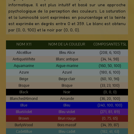
informatique. Il est plus intuitif et basé sur une approche
psychologique de la perception des couleurs. La saturation
et la luminosité sont exprimées en pourcentage et la teinte
est exprimée en degrés entre 0 et 359. Le blanc est obtenu
par (0, 0, 100) et le noir par (0, 0, 0).
NOM X11
NOM DE LA COULEUR
COMPOSANTES TSL
AliceBlue
Bleu Alice
(208, 6, 100)
AntiqueWhite
Blanc antique
(34, 14, 98)
Aquamarine
Aigue-marine
(160, 50, 100)
Azure
Azuré
(180, 6, 100)
Beige
Beige clair
(60, 10, 96)
Bisque
Bisque
(33, 23, 100)
Black
Noir
(0, 0, 0)
BlanchedAlmond
Amande
(36, 20, 100)
Blue
Bleu
(240, 100, 100)
BlueViolet
Bleu violet
(271, 81, 89)
Brown
Brun rouge
(0, 75, 65)
BurlyWood
Bois massif
(34, 39, 87)
CadetBlue
Bleu cadet
(182, 41, 63)