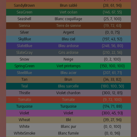
SandyBrown
Brun sablé
(28, 61, 96)
SeaGreen
Vert océan
(146, 67, 55)
Seashell
Blanc coquillage
(25, 7, 100)
Sienna
Terre de sienne
(19, 72, 63)
Silver
Argent
(0, 0, 75)
SkyBlue
Bleu ciel
(197, 43, 92)
SlateBlue
Bleu ardoise
(248, 56, 80)
SlateGray
Gris ardoise
(210, 22, 56)
Snow
Neige
(0, 2, 100)
SpringGreen
Vert printemps
(150, 100, 100)
SteelBlue
Bleu acier
(207, 61, 71)
Tan
Brun
(34, 33, 82)
Teal
Bleu sarcelle
(180, 100, 50)
Thistle
Violet chardon
(300, 12, 85)
Tomato
Tomate
(9, 72, 100)
Turquoise
Turquoise
(174, 71, 88)
Violet
Violet
(300, 45, 93)
Wheat
Blé
(39, 27, 96)
White
Blanc pur
(0, 0, 100)
WhiteSmoke
Blanc fumée
(0, 0, 96)