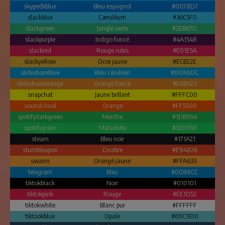
skypedkblue
Bleu espagnol
#0078D7
slackblue
Cæruléum
#36C5F0
slackgreen
Jungle verte
#2EB67D
slackpurple
Indigo foncé
#4A154B
slackred
Rouge rubis
#E01E5A
slackyellow
Ocre jaune
#ECB22E
slideshareblue
Bleu céruléen
#00A0DC
slideshareorange
Orangé foncé
#E68523
snapchat
Jaune brillant
#FFFC00
soundcloud
Orange
#FF5500
spotifydarkgreen
Menthe
#1DB954
spotifygreen
Malachite
#1ED760
steam
Bleu noir
#171A21
stumbleupon
Cinabre
#E94826
swarm
Orangé jaune
#FFA633
telegram
Bleu
#0088CC
tiktokblack
Noir
#010101
tiktokpink
Rouge
#EE1D52
tiktokwhite
Blanc pur
#FFFFFF
tiktookblue
Opale
#69C9D0