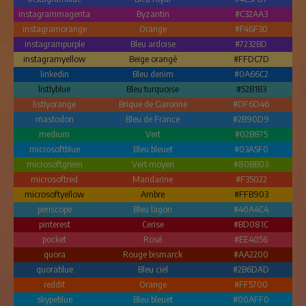
instagrammagenta
Byzantin
#C32AA3
instagramorange
Orange
#F46F30
instagrampurple
Bleu ardoise
#7232BD
instagramyellow
Beige orangé
#FFDC7D
linkedin
Bleu denim
#0A66C2
listlyblue
Bleu turquoise
#52B1B3
listlyorange
Brique de Garonne
#DF6D46
mastodon
Bleu de France
#2B90D9
medium
Vert
#02B875
microsoftblue
Bleu bleuet
#03A5F0
microsoftgreen
Vert moyen
#80BB03
microsoftred
Mandarine
#F35022
microsoftyellow
Ambre
#FFB903
periscope
Bleu lagon
#40A4C4
pinterest
Cerise
#BD081C
pocket
Rosé
#EE4056
quora
Rouge bismarck
#AA2200
quorablue
Bleu ciel
#2B6DAD
reddit
Orange
#FF5700
skypeblue
Bleu bleuet
#00AFF0