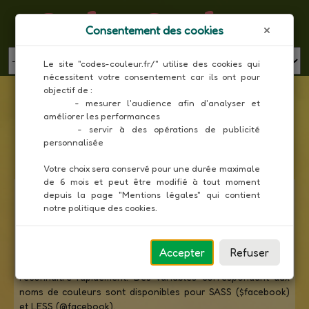
Codes Couleur
Consentement des cookies
MENU
Le site "codes-couleur.fr/" utilise des cookies qui 
nécessitent votre consentement car ils ont pour 
Liste des couleurs Social Media en code SVG
objectif de :

     - mesurer l'audience afin d'analyser et 
améliorer les performances

Toutes les couleurs
     - servir à des opérations de publicité 
personnalisée

Votre choix sera conservé pour une durée maximale 
de 6 mois et peut être modifié à tout moment 
Le
social media
regroupe l'ensemble des réseaux et médias
depuis la page "Mentions légales" qui contient 
sociaux qui mettent en relation des internautes pour
notre politique des cookies.
communiquer et échanger via différents outils (YouTube,
Twitter, Facebook, Instagram, LinkedIn, etc.). L'utilisation des
couleurs officielles des réseaux sociaux augmente
Accepter
Refuser
l'efficacité d'un design en permettant aux internautes de les
reconnaitre rapidement. Des variables correspondant aux
noms de couleurs sont disponibles pour SASS ($facebook)
et LESS (@facebook).