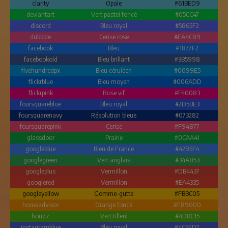
clarity
Opale
#61BED9
deviantart
Vert pastel foncé
#05CC47
discord
Bleu royal
#5865F2
dribbble
Cerise rose
#EA4C89
facebook
Bleu
#1877F2
facebookold
Bleu brillant
#3B5998
fivehundredpx
Bleu céruléen
#0099E5
flickrblue
Bleu moyen
#006ADD
flickrpink
Rose vif
#F40083
foursquareblue
Bleu royal
#2D5BE3
foursquarenavy
Résolution bleue
#073282
foursquarepink
Cerise
#F94877
glassdoor
Prairie
#0CAA41
googleblue
Bleu de France
#4285F4
googlegreen
Vert anglais
#34A853
googleplus
Vermillon
#DB4437
googlered
Vermillon
#EA4335
googleyellow
Gomme-gutte
#FBBC05
homeadvisor
Orange foncé
#F89000
houzz
Vert tilleul
#4DBC15
instagramblue
Bleu royal
#4C5FD7