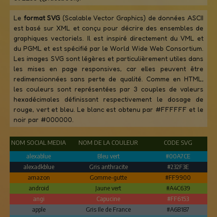
Le
format SVG
(Scalable Vector Graphics) de données ASCII
est basé sur XML et conçu pour décrire des ensembles de
graphiques vectoriels. Il est inspiré directement du VML et
du PGML et est spécifié par le World Wide Web Consortium.
Les images SVG sont légères et particulièrement utiles dans
les mises en page responsives, car elles peuvent être
redimensionnées sans perte de qualité. Comme en HTML,
les couleurs sont représentées par 3 couples de valeurs
hexadécimales définissant respectivement le dosage de
rouge, vert et bleu. Le blanc est obtenu par #FFFFFF et le
noir par #000000.
NOM SOCIAL MEDIA
NOM DE LA COULEUR
CODE SVG
alexablue
Bleu vert
#00A7CE
alexadkblue
Gris anthracite
#232F3E
amazon
Gomme-gutte
#FF9900
android
Jaune vert
#A4C639
angi
Capucine
#FF6153
apple
Gris Ile de France
#A6B1B7