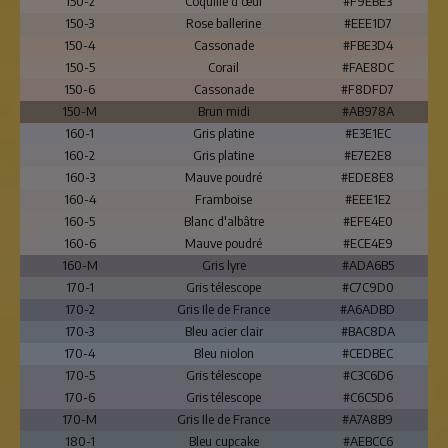
150-2
Coquille d'œuf
#F9EBE3
150-3
Rose ballerine
#EEE1D7
150-4
Cassonade
#FBE3D4
150-5
Corail
#FAE8DC
150-6
Cassonade
#F8DFD7
150-M
Brun midi
#AB978A
160-1
Gris platine
#E3E1EC
160-2
Gris platine
#E7E2E8
160-3
Mauve poudré
#EDE8E8
160-4
Framboise
#EEE1E2
160-5
Blanc d'albâtre
#EFE4E0
160-6
Mauve poudré
#ECE4E9
160-M
Gris lyre
#ADA6B5
170-1
Gris télescope
#C7C9D0
170-2
Gris Ile de France
#A6ADBD
170-3
Bleu acier clair
#BAC8DA
170-4
Bleu niolon
#CEDBEC
170-5
Gris télescope
#C3C6D6
170-6
Gris télescope
#C6C5D6
170-M
Gris Ile de France
#A7A8B9
180-1
Bleu cupcake
#AEBCC6