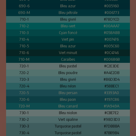
690-6
Bleu azur
#005160
690-M
Bleu pétrole
#006773
710-1
Bleu givré
#78D1CD
710-2
Bleu-vert
#00AAA7
710-3
Cyan foncé
#058A8B
710-4
Vert pin
#007476
710-5
Bleu azur
#005C60
710-6
Vert minuit
#0C4746
710-M
Caraïbes
#00686B
720-1
Bleu pastel
#C2E3DE
720-2
Bleu poudre
#A4E2DB
720-3
Bleu givré
#86D3D4
720-4
Bleu néon
#58BEC1
720-5
Bleu persan
#3393A0
720-6
Bleu paon
#197C86
720-M
Bleu canard
#1A949A
730-1
Bleu niolon
#CBE7E2
730-2
Vert opaline
#98D3D3
730-3
Turquoise pastel
#7DB8BA
730-4
Turquoise pastel
#7BB9B4