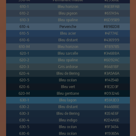
610-1
Bleu horizon
#6E8FAB
610-2
Bleu pigeon
#617A94
610-3
Bleu opaline
#6D95B9
610-4
Pervenche
#89B2D8
610-5
Bleu acier
#4777AE
610-6
Bleu distant
#436999
610-M
Bleu horizon
#7897B5
620-1
Bleu sarcelle
#34688A
620-2
Bleu opaline
#6092AC
620-3
Gris ardoise
#64818F
620-4
Bleu de Bering
#3A5A6A
620-5
Bleu océan
#14354B
620-6
Bleu vert
#1E2D3F
620-M
Bleu gentiane
#093246
630-1
Bleu lagon
#51A3D3
630-2
Bleu distant
#446B8E
630-3
Bleu de Bering
#2E4E6F
630-4
Bleu indigo
#2D4A6E
630-5
Bleu océan
#1F3454
630-6
Bleu océan
#193654