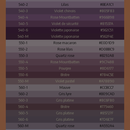
540-2
Lilas
#BEA1C1
540-3
Violet chinois
#805F83
540-4
Rose Mountbatten
#966B98
540-5
Violet de sécurité
#81537A
540-6
Violette japonaise
#562C51
540-M
Violette japonaise
#562F4E
550-1
Rose macaron
#E0D1D9
550-2
Rose lilas
#D0BBC9
550-3
Quartz rose
#B292A8
550-4
Rose Mountbatten
#9C7488
550-5
Pourpre
#8D6177
550-6
Bistre
#784C5E
550-M
Violet pastel
#A78890
560-1
Mauve
#CCBCC7
560-2
Gris lyre
#B09CAD
560-3
Gris platine
#8C6F80
560-4
Bistre
#775460
560-5
Gris platine
#85727F
560-6
Gris platine
#7D6E7F
560-M
Quartz rose
#A592A4