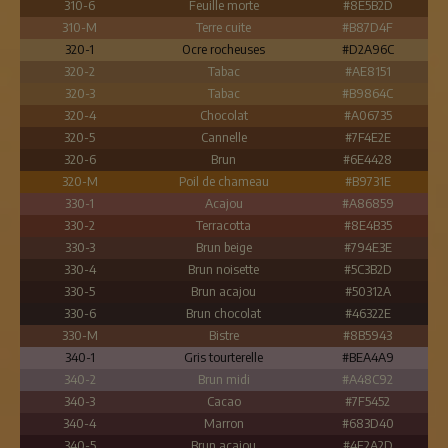
310-6
Feuille morte
#8E5B2D
310-M
Terre cuite
#B87D4F
320-1
Ocre rocheuses
#D2A96C
320-2
Tabac
#AE8151
320-3
Tabac
#B9864C
320-4
Chocolat
#A06735
320-5
Cannelle
#7F4E2E
320-6
Brun
#6E4428
320-M
Poil de chameau
#B9731E
330-1
Acajou
#A86859
330-2
Terracotta
#8E4B35
330-3
Brun beige
#794E3E
330-4
Brun noisette
#5C3B2D
330-5
Brun acajou
#50312A
330-6
Brun chocolat
#46322E
330-M
Bistre
#8B5943
340-1
Gris tourterelle
#BEA4A9
340-2
Brun midi
#A48C92
340-3
Cacao
#7F5452
340-4
Marron
#683D40
340-5
Brun acajou
#4F2A2D