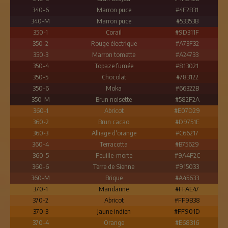
340-6
Marron puce
#4F2B31
340-M
Marron puce
#53353B
350-1
Corail
#9D311F
350-2
Rouge électrique
#A73F32
350-3
Marron tomette
#A24733
350-4
Topaze fumée
#813021
350-5
Chocolat
#783122
350-6
Moka
#66322B
350-M
Brun noisette
#582F2A
360-1
Abricot
#E07D29
360-2
Brun cacao
#D9751E
360-3
Alliage d'orange
#C66217
360-4
Terracotta
#B75629
360-5
Feuille-morte
#9A4F2C
360-6
Terre de Sienne
#915033
360-M
Brique
#A45633
370-1
Mandarine
#FFAE47
370-2
Abricot
#FF9B38
370-3
Jaune indien
#FF901D
370-4
Orange
#E68316