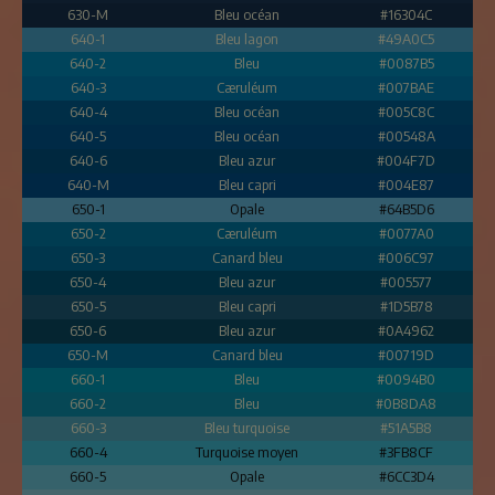
630-M
Bleu océan
#16304C
640-1
Bleu lagon
#49A0C5
640-2
Bleu
#0087B5
640-3
Cæruléum
#007BAE
640-4
Bleu océan
#005C8C
640-5
Bleu océan
#00548A
640-6
Bleu azur
#004F7D
640-M
Bleu capri
#004E87
650-1
Opale
#64B5D6
650-2
Cæruléum
#0077A0
650-3
Canard bleu
#006C97
650-4
Bleu azur
#005577
650-5
Bleu capri
#1D5B78
650-6
Bleu azur
#0A4962
650-M
Canard bleu
#00719D
660-1
Bleu
#0094B0
660-2
Bleu
#0B8DA8
660-3
Bleu turquoise
#51A5B8
660-4
Turquoise moyen
#3FB8CF
660-5
Opale
#6CC3D4