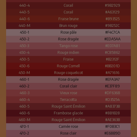
440-4
Corail
#9B2929
440-5
Corail
#A63129
440-6
Fraise brune
#B93525
440-M
Brun rouge
#9B252C
450-1
Rose pâle
#F4C7CA
450-2
Rose dragée
#EDA5AA
450-3
Tango rose
#E07A81
450-4
Rouge indien
#C85862
450-5
Fraise
#B2312F
450-6
Rouge Cornell
#BB201D
450-M
Rouge coquelicot
#A71616
460-1
Rose dragée
#EFA3A7
460-2
Corail clair
#E37F89
460-3
Vieux rose
#DF6368
460-4
Terracotta
#D35254
460-5
Rouge Saint Émilion
#A8373B
460-6
Framboise glacée
#8B1B28
460-M
Rouge Saint Émilion
#AE363B
470-1
Camée rose
#F0B3C1
470-2
Rose clair
#E68B9D