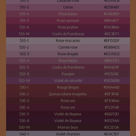
510-2
Lavande rose
#E0A5CB
510-3
Cerise
#D584B1
510-4
Rose balais
#C4638D
510-5
Rose sarrasin
#BA4877
510-6
Rose praline
#9A3B6A
510-M
Coulis de framboise
#8C3D71
520-1
Rose macaron
#EFD2DF
520-2
Camée rose
#E8BAD2
520-3
Rose dragée
#DCA5C0
520-4
Rose balais
#BA7293
520-5
Coulis de framboise
#A04E6F
520-6
Pourpre
#92526E
520-M
Violet de sécurité
#9E588B
530-1
Rouge brique
#98444D
530-2
Quinacridone magenta
#8F3F4E
530-3
Rose uni
#793644
530-4
Rose uni
#7C2F4B
530-5
Violet de Bayeux
#66253D
530-6
Violet de Bayeux
#61294A
530-M
Marron brun
#5C2D3A
540-1
Violet chardon
#D4C1D7