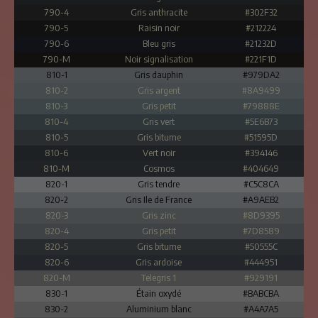
790-4
Gris anthracite
#302F32
790-5
Raisin noir
#212224
790-6
Bleu gris
#21232D
790-M
Noir signalisation
#221F1D
810-1
Gris dauphin
#979DA2
810-2
Gris argent
#8A9499
810-3
Gris petit
#79888E
810-4
Gris vert
#5E6B73
810-5
Gris bitume
#51595D
810-6
Vert noir
#394146
810-M
Cosmos
#404649
820-1
Gris tendre
#C5C8CA
820-2
Gris Ile de France
#A9AEB2
820-3
Gris zinc
#8D9395
820-4
Gris petit
#7D8589
820-5
Gris bitume
#50555C
820-6
Gris ardoise
#444951
820-M
Telegris 1
#929191
830-1
Étain oxydé
#BABCBA
830-2
Aluminium blanc
#A4A7A5