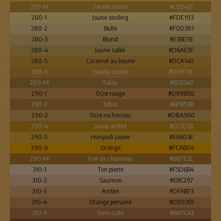
270-M
Feuille morte
#CB9437
280-1
Jaune sinding
#FDE193
280-2
Bulle
#F0D391
280-3
Blond
#E1BE78
280-4
Jaune sable
#D6AE5F
280-5
Caramel au beurre
#DCA140
280-6
Feuille morte
#D0973C
280-M
Tabac
#B28740
290-1
Ocre rouge
#D89B50
290-2
Tabac
#BF853B
290-3
Ocre rocheuses
#D8A960
290-4
Jaune ambré
#CC921B
290-5
Hunyadi jaune
#E6B03E
290-6
Orange
#FCAB04
290-M
Poil de chameau
#B87E32
310-1
Ton pierre
#F5D6B4
310-2
Saumon
#EBC297
310-3
Ambre
#DFAB73
310-4
Orange persane
#D09355
310-5
Terre cuite
#BA7C43