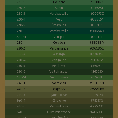
220-1
Fougère
#66B872
220-2
Sapin
#339A51
220-3
Vert bouteille
#006F3C
220-4
Vert
#088554
220-5
Émeraude
#267E51
220-6
Vert bouteille
#006A4D
220-M
Vert pur
#007F3E
230-1
Céladon
#BBDB9A
230-2
Vert amande
#96C86C
230-3
Asperge
#7DB344
230-4
Vert jaune
#5F973A
230-5
Vert herbe
#396938
230-6
Vert chasseur
#365C30
230-M
Vert mousse
#62A74E
240-1
Ivoire clair
#DCD691
240-2
Beigeasse
#AAAF66
240-3
Jaune olive
#939755
240-4
Gris olive
#7E7E42
240-5
Vert militaire
#5D6D3C
240-6
Olive verte foncé
#4F6D35
240-M
Vert véronèse
#627439