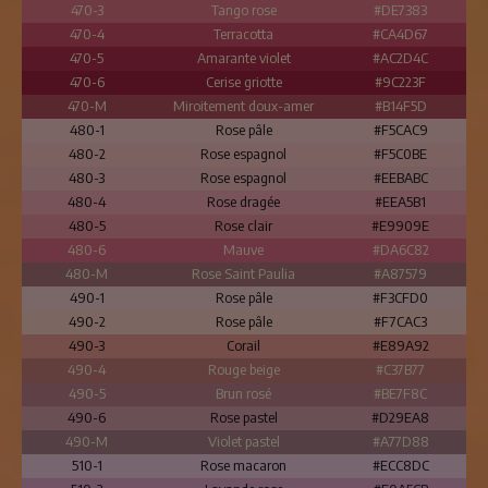
470-3
Tango rose
#DE7383
470-4
Terracotta
#CA4D67
470-5
Amarante violet
#AC2D4C
470-6
Cerise griotte
#9C223F
470-M
Miroitement doux-amer
#B14F5D
480-1
Rose pâle
#F5CAC9
480-2
Rose espagnol
#F5C0BE
480-3
Rose espagnol
#EEBABC
480-4
Rose dragée
#EEA5B1
480-5
Rose clair
#E9909E
480-6
Mauve
#DA6C82
480-M
Rose Saint Paulia
#A87579
490-1
Rose pâle
#F3CFD0
490-2
Rose pâle
#F7CAC3
490-3
Corail
#E89A92
490-4
Rouge beige
#C37B77
490-5
Brun rosé
#BE7F8C
490-6
Rose pastel
#D29EA8
490-M
Violet pastel
#A77D88
510-1
Rose macaron
#ECC8DC