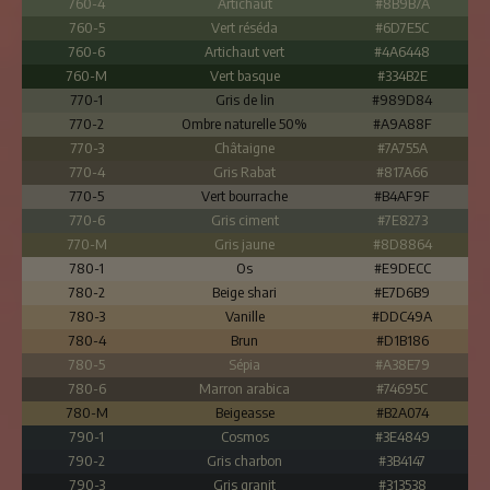
760-4
Artichaut
#8B9B7A
760-5
Vert réséda
#6D7E5C
760-6
Artichaut vert
#4A6448
760-M
Vert basque
#334B2E
770-1
Gris de lin
#989D84
770-2
Ombre naturelle 50%
#A9A88F
770-3
Châtaigne
#7A755A
770-4
Gris Rabat
#817A66
770-5
Vert bourrache
#B4AF9F
770-6
Gris ciment
#7E8273
770-M
Gris jaune
#8D8864
780-1
Os
#E9DECC
780-2
Beige shari
#E7D6B9
780-3
Vanille
#DDC49A
780-4
Brun
#D1B186
780-5
Sépia
#A38E79
780-6
Marron arabica
#74695C
780-M
Beigeasse
#B2A074
790-1
Cosmos
#3E4849
790-2
Gris charbon
#3B4147
790-3
Gris granit
#313538