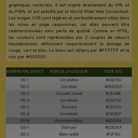
graphiques vectoriels. Il est inspiré directement du VML et
du PGML et est spécifié par le World Wide Web Consortium.
Les images SVG sont légères et particulièrement utiles dans
les mises en page responsives, car elles peuvent être
redimensionnées sans perte de qualité. Comme en HTML,
les couleurs sont représentées par 3 couples de valeurs
hexadécimales définissant respectivement le dosage de
rouge, vert et bleu. Le blanc est obtenu par #FFFFFF et le
noir par #000000.
NUMERO RAL EFFECT
NOM DE LA COULEUR
CODE SVG
110-1
Gris platine
#E6E7E6
110-2
Gris étain
#DEDDD5
110-3
Gris petit cheval
#C8C6BE
110-4
Gris tendre
#C6C7C4
110-5
Pinchard
#C9CCC6
110-6
Gris tendre
#C8C8C7
110-M
Aluminium blanc
#A0A2A4
120-1
Étain pur
#EDEDEA
120-2
Blanc argile
#F2F1EC