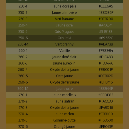
250-1
Jaune doré pâle
#EEE6A5
250-2
Jaune primevère
#E8DE6F
250-3
Vert banane
#BFB700
250-4
Jaune ocre
#A4A541
250-5
Gris Pragues
#919138
250-6
Gris kaki
#69652C
250-M
Vert granny
#AEA73B
260-1
Vanille
#F3E9B4
260-2
Jaune doré clair
#F1E483
260-3
Jaune auréolin
#F3D446
260-4
Oxyde de fer jaune
#E8C01F
260-5
Ocre jaune
#DEB02D
260-6
Oxyde de fer jaune
#EFB416
260-M
Jaune ocre
#B8944F
270-1
Jaune moelleux
#FFDE83
270-2
Jaune safran
#FACC39
270-3
Oxyde de fer jaune
#F4BD16
270-4
Jaune melon
#EBB100
270-5
Gomme-gutte
#F6B600
270-6
Orangé jaune
#FEC43F