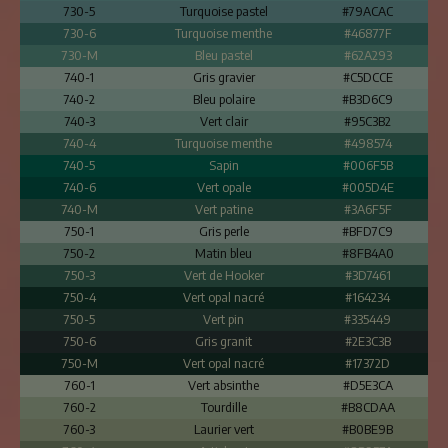
730-5
Turquoise pastel
#79ACAC
730-6
Turquoise menthe
#46877F
730-M
Bleu pastel
#62A293
740-1
Gris gravier
#C5DCCE
740-2
Bleu polaire
#B3D6C9
740-3
Vert clair
#95C3B2
740-4
Turquoise menthe
#498574
740-5
Sapin
#006F5B
740-6
Vert opale
#005D4E
740-M
Vert patine
#3A6F5F
750-1
Gris perle
#BFD7C9
750-2
Matin bleu
#8FB4A0
750-3
Vert de Hooker
#3D7461
750-4
Vert opal nacré
#164234
750-5
Vert pin
#335449
750-6
Gris granit
#2E3C3B
750-M
Vert opal nacré
#17372D
760-1
Vert absinthe
#D5E3CA
760-2
Tourdille
#B8CDAA
760-3
Laurier vert
#B0BE9B