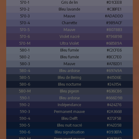
570-1
Gris de lin
#D1CEE8
570-2
Bleu lavande
#C3BFE1
570-3
Mauve
#ADADDD
570-4
Charrette
#9B9ACF
570-5
Mauve
#8078B3
570-6
Violet nacré
#79689B
570-M
Ultra Violet
#6B589A
580-1
Bleu fumée
#C2CFE6
580-2
Bleu fumée
#BCC7E0
580-3
Mauve
#A7B2D1
580-4
Bleu ardoise
#69749A
580-5
Bleu de Bering
#41506E
580-6
Bleu nocturne
#243154
580-M
Bleu pigeon
#636C86
590-1
Bleu ardoise
#666D9B
590-2
Indépendance
#424276
590-3
Permanent mauve
#2A366B
590-4
Bleu Delft
#272F5B
590-5
Bleu nuit nacré
#142D58
590-6
Bleu signalisation
#093B7A
590-M
Permanent mauve
#293862