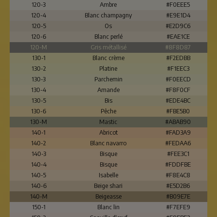
120-3
Ambre
#F0EEE5
120-4
Blanc champagny
#E9E1D4
120-5
Os
#E2D9C6
120-6
Blanc perlé
#EAE1CE
120-M
Gris métallisé
#8F8D87
130-1
Blanc crème
#F2EDBB
130-2
Platine
#F1EEC3
130-3
Parchemin
#F0EECD
130-4
Amande
#F8F0CF
130-5
Bis
#EDE4BC
130-6
Pêche
#FBE5B0
130-M
Mastic
#ABAB90
140-1
Abricot
#FAD3A9
140-2
Blanc navarro
#FEDAA6
140-3
Bisque
#FEE3C1
140-4
Bisque
#FDDFBE
140-5
Isabelle
#F8E4C8
140-6
Beige shari
#E5D2B6
140-M
Beigeasse
#B09E7E
150-1
Blanc lin
#F7EFE9