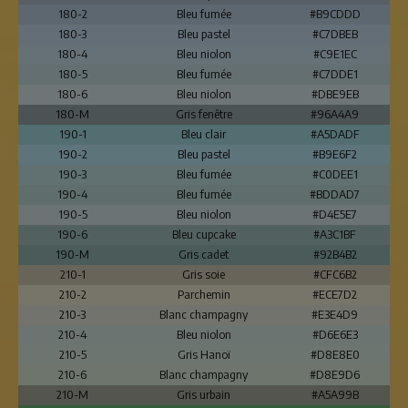
180-2
Bleu fumée
#B9CDDD
180-3
Bleu pastel
#C7DBEB
180-4
Bleu niolon
#C9E1EC
180-5
Bleu fumée
#C7DDE1
180-6
Bleu niolon
#DBE9EB
180-M
Gris fenêtre
#96A4A9
190-1
Bleu clair
#A5DADF
190-2
Bleu pastel
#B9E6F2
190-3
Bleu fumée
#C0DEE1
190-4
Bleu fumée
#BDDAD7
190-5
Bleu niolon
#D4E5E7
190-6
Bleu cupcake
#A3C1BF
190-M
Gris cadet
#92B4B2
210-1
Gris soie
#CFC6B2
210-2
Parchemin
#ECE7D2
210-3
Blanc champagny
#E3E4D9
210-4
Bleu niolon
#D6E6E3
210-5
Gris Hanoï
#D8E8E0
210-6
Blanc champagny
#D8E9D6
210-M
Gris urbain
#A5A99B