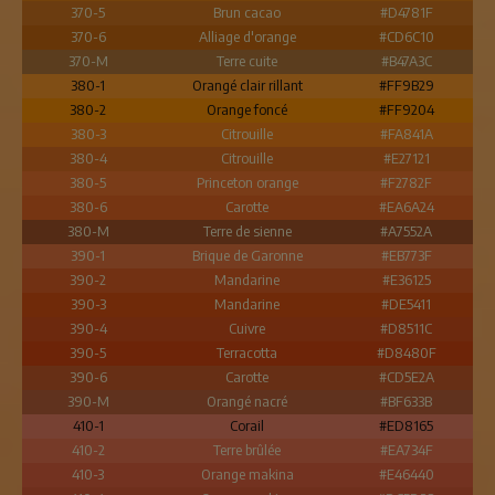
370-5
Brun cacao
#D4781F
370-6
Alliage d'orange
#CD6C10
370-M
Terre cuite
#B47A3C
380-1
Orangé clair rillant
#FF9B29
380-2
Orange foncé
#FF9204
380-3
Citrouille
#FA841A
380-4
Citrouille
#E27121
380-5
Princeton orange
#F2782F
380-6
Carotte
#EA6A24
380-M
Terre de sienne
#A7552A
390-1
Brique de Garonne
#EB773F
390-2
Mandarine
#E36125
390-3
Mandarine
#DE5411
390-4
Cuivre
#D8511C
390-5
Terracotta
#D8480F
390-6
Carotte
#CD5E2A
390-M
Orangé nacré
#BF633B
410-1
Corail
#ED8165
410-2
Terre brûlée
#EA734F
410-3
Orange makina
#E46440