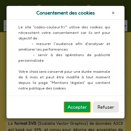
Codes Couleur
Consentement des cookies
MENU
Le site "codes-couleur.fr/" utilise des cookies qui 
nécessitent votre consentement car ils ont pour 
Liste des couleurs RAL Effect en code SVG
objectif de :

     - mesurer l'audience afin d'analyser et 
améliorer les performances

Toutes les couleurs
     - servir à des opérations de publicité 
personnalisée

Votre choix sera conservé pour une durée maximale 
de 6 mois et peut être modifié à tout moment 
Le nuancier
RAL Effect
est la première collection de RAL
depuis la page "Mentions légales" qui contient 
basée sur des systèmes de peinture à base d'eau, sans
notre politique des cookies.
usage de métaux lourds, qui permet une combinaison
harmonieuse des couleurs unies et métalliques. Il comporte
420 couleurs solides et 70 couleurs métalliques (marquées
Accepter
Refuser
d'un "M").
Le
format SVG
(Scalable Vector Graphics) de données ASCII
est basé sur XML et conçu pour décrire des ensembles de