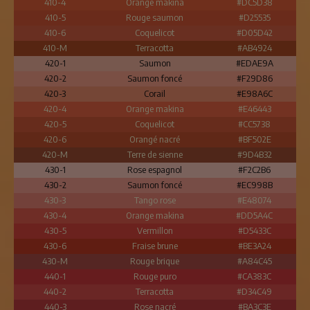
410-4
Orange makina
#DC5D38
410-5
Rouge saumon
#D25535
410-6
Coquelicot
#D05D42
410-M
Terracotta
#AB4924
420-1
Saumon
#EDAE9A
420-2
Saumon foncé
#F29D86
420-3
Corail
#E98A6C
420-4
Orange makina
#E46443
420-5
Coquelicot
#CC5738
420-6
Orangé nacré
#BF502E
420-M
Terre de sienne
#9D4B32
430-1
Rose espagnol
#F2C2B6
430-2
Saumon foncé
#EC998B
430-3
Tango rose
#E48074
430-4
Orange makina
#DD5A4C
430-5
Vermillon
#D5433C
430-6
Fraise brune
#BE3A24
430-M
Rouge brique
#A84C45
440-1
Rouge puro
#CA383C
440-2
Terracotta
#D34C49
440-3
Rose nacré
#BA3C3E