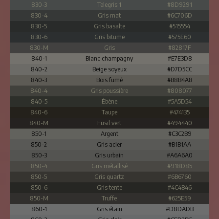
830-3
Telegris 1
#8D9291
830-4
Gris mat
#6C706D
830-5
Gris basalte
#515554
830-6
Gris bitume
#575E60
830-M
Gris
#82817F
840-1
Blanc champagny
#E7E3D8
840-2
Beige soyeux
#D7D5CC
840-3
Bois fumé
#B8B4A8
840-4
Gris poussière
#808077
840-5
Ébène
#5A5D54
840-6
Taupe
#474135
840-M
Fusil vert
#494440
850-1
Argent
#C3C2B9
850-2
Gris acier
#B1B1AA
850-3
Gris urbain
#A6A6A0
850-4
Gris métallisé
#918D85
850-5
Gris quartz
#6B6760
850-6
Gris tente
#4C4B46
850-M
Truffe
#625E59
860-1
Gris étain
#D8DADB