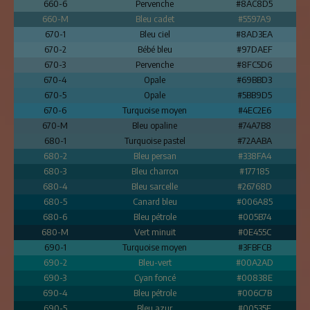
660-6
Pervenche
#8AC8D5
660-M
Bleu cadet
#5597A9
670-1
Bleu ciel
#8AD3EA
670-2
Bébé bleu
#97DAEF
670-3
Pervenche
#8FC5D6
670-4
Opale
#69BBD3
670-5
Opale
#5BB9D5
670-6
Turquoise moyen
#4EC2E6
670-M
Bleu opaline
#74A7B8
680-1
Turquoise pastel
#72AABA
680-2
Bleu persan
#338FA4
680-3
Bleu charron
#177185
680-4
Bleu sarcelle
#26768D
680-5
Canard bleu
#006A85
680-6
Bleu pétrole
#005B74
680-M
Vert minuit
#0E455C
690-1
Turquoise moyen
#3FBFCB
690-2
Bleu-vert
#00A2AD
690-3
Cyan foncé
#00838E
690-4
Bleu pétrole
#006C7B
690-5
Bleu azur
#00535F