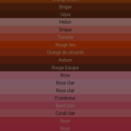
Brique
Sépia
Melon
Brique
Tomate
Rouge feu
Orangé de sécurité
Auburn
Rouge basque
Rose
Rose clair
Rose clair
Framboise
Bord rose
Corail clair
Rosé
Rosé