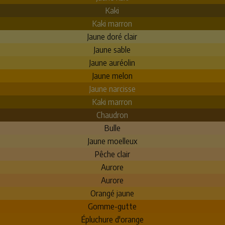
Kaki
Kaki marron
Jaune doré clair
Jaune sable
Jaune auréolin
Jaune melon
Jaune narcisse
Kaki marron
Chaudron
Bulle
Jaune moelleux
Pêche clair
Aurore
Aurore
Orangé jaune
Gomme-gutte
Épluchure d'orange