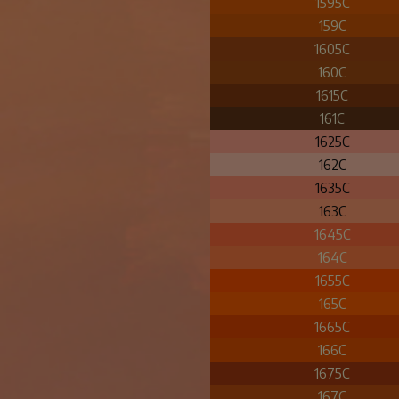
1595C
159C
1605C
160C
1615C
161C
1625C
162C
1635C
163C
1645C
164C
1655C
165C
1665C
166C
1675C
167C