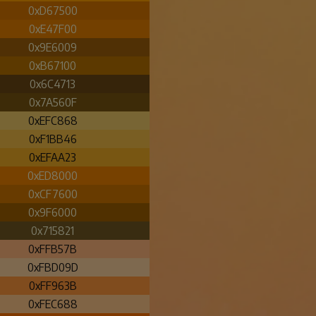
0xD67500
0xE47F00
0x9E6009
0xB67100
0x6C4713
0x7A560F
0xEFC868
0xF1BB46
0xEFAA23
0xED8000
0xCF7600
0x9F6000
0x715821
0xFFB57B
0xFBD09D
0xFF963B
0xFEC688