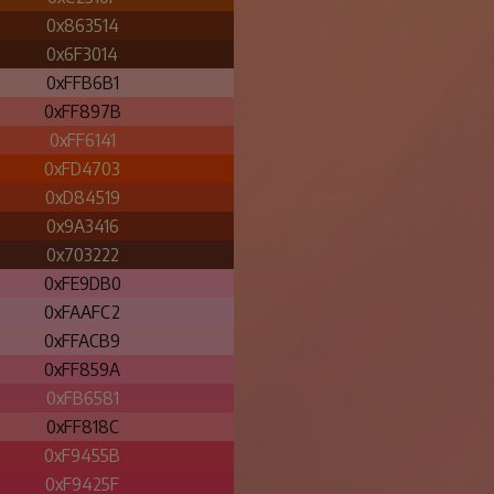
0x863514
0x6F3014
0xFFB6B1
0xFF897B
0xFF6141
0xFD4703
0xD84519
0x9A3416
0x703222
0xFE9DB0
0xFAAFC2
0xFFACB9
0xFF859A
0xFB6581
0xFF818C
0xF9455B
0xF9425F