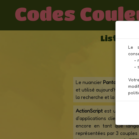
Codes Coule
Liste de
Le s
conse
     - mesurer l'audience afin d'analyser et améliorer les performances

     - servir à des opérations de publicité personnalisée

Votre
Le nuancier
Pantone
ou
pan
modif
et utilisé aujourd'hui en imp
polit
la recherche et la communica
ActionScript
est un langage 
d'applications clientes (A
encore en tant que langa
représentées par 3 couples 