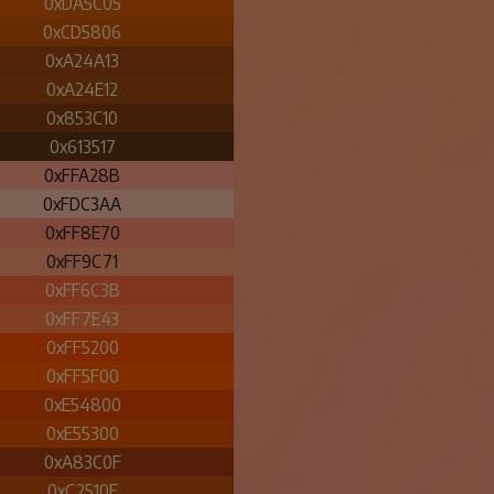
0xDA5C05
0xCD5806
0xA24A13
0xA24E12
0x853C10
0x613517
0xFFA28B
0xFDC3AA
0xFF8E70
0xFF9C71
0xFF6C3B
0xFF7E43
0xFF5200
0xFF5F00
0xE54800
0xE55300
0xA83C0F
0xC2510F