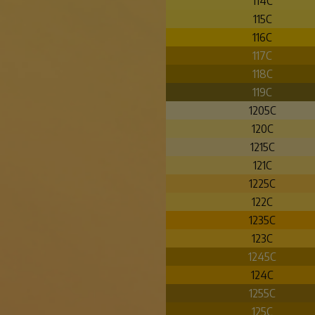
114C
115C
116C
117C
118C
119C
1205C
120C
1215C
121C
1225C
122C
1235C
123C
1245C
124C
1255C
125C