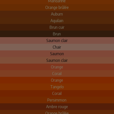
Mandarine
Orange brûlée
Auburn
Aquilain
Brun cuir
Brun
Saumon clair
Chair
Saumon
Saumon clair
Orange
Corail
Orange
Tangelo
Corail
Persimmon
Ambre rouge
Orange brûlée