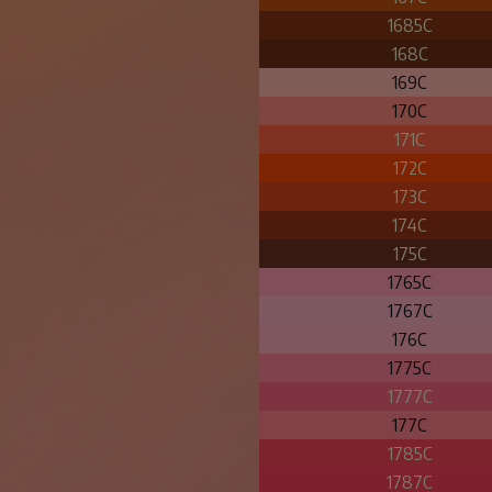
1685C
168C
169C
170C
171C
172C
173C
174C
175C
1765C
1767C
176C
1775C
1777C
177C
1785C
1787C