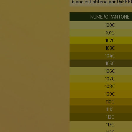
blanc est obtenu par 0xFFF
NUMERO PANTONE
100C
101C
102C
103C
104C
105C
106C
107C
108C
109C
110C
111C
112C
113C