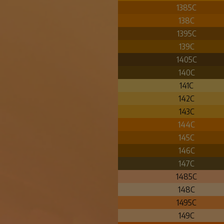
1385C
138C
1395C
139C
1405C
140C
141C
142C
143C
144C
145C
146C
147C
1485C
148C
1495C
149C