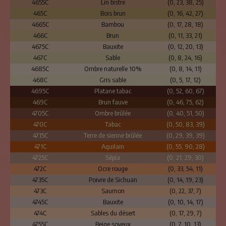
4655C
Lin bistre
(0, 23, 38, 25)
465C
Bois brun
(0, 16, 42, 27)
4665C
Bambou
(0, 17, 28, 18)
466C
Brun
(0, 11, 33, 21)
4675C
Bauxite
(0, 12, 20, 13)
467C
Sable
(0, 8, 24, 16)
4685C
Ombre naturelle 10%
(0, 8, 14, 11)
468C
Gris sable
(0, 5, 17, 12)
4695C
Platane tabac
(0, 52, 60, 67)
469C
Brun fauve
(0, 46, 75, 62)
4705C
Ombre brûlée
(0, 40, 51, 50)
470C
Tabac
(0, 50, 83, 39)
4715C
Terre de sienne brûlée
(0, 29, 39, 39)
471C
Aquilain
(0, 55, 90, 28)
4725C
Sépia
(0, 21, 29, 30)
472C
Ocre rouge
(0, 33, 54, 11)
4735C
Poivre de Sichuan
(0, 14, 19, 23)
473C
Saumon
(0, 22, 37, 7)
4745C
Bauxite
(0, 10, 14, 17)
474C
Sables du désert
(0, 17, 29, 7)
4755C
Beige soyeux
(0, 7, 10, 13)