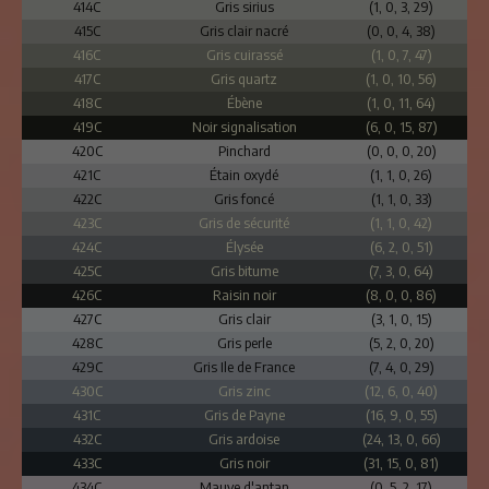
414C
Gris sirius
(1, 0, 3, 29)
415C
Gris clair nacré
(0, 0, 4, 38)
416C
Gris cuirassé
(1, 0, 7, 47)
417C
Gris quartz
(1, 0, 10, 56)
418C
Ébène
(1, 0, 11, 64)
419C
Noir signalisation
(6, 0, 15, 87)
420C
Pinchard
(0, 0, 0, 20)
421C
Étain oxydé
(1, 1, 0, 26)
422C
Gris foncé
(1, 1, 0, 33)
423C
Gris de sécurité
(1, 1, 0, 42)
424C
Élysée
(6, 2, 0, 51)
425C
Gris bitume
(7, 3, 0, 64)
426C
Raisin noir
(8, 0, 0, 86)
427C
Gris clair
(3, 1, 0, 15)
428C
Gris perle
(5, 2, 0, 20)
429C
Gris Ile de France
(7, 4, 0, 29)
430C
Gris zinc
(12, 6, 0, 40)
431C
Gris de Payne
(16, 9, 0, 55)
432C
Gris ardoise
(24, 13, 0, 66)
433C
Gris noir
(31, 15, 0, 81)
434C
Mauve d'antan
(0, 5, 2, 17)