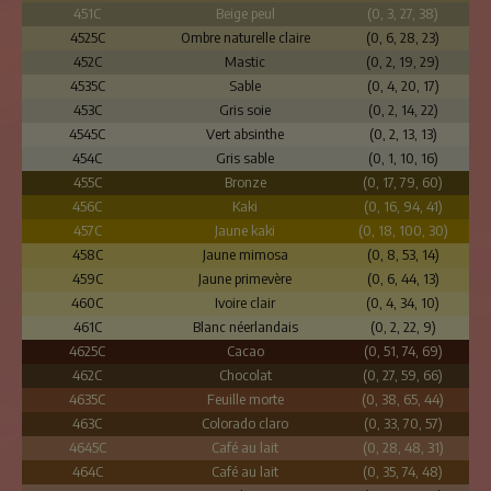
451C
Beige peul
(0, 3, 27, 38)
4525C
Ombre naturelle claire
(0, 6, 28, 23)
452C
Mastic
(0, 2, 19, 29)
4535C
Sable
(0, 4, 20, 17)
453C
Gris soie
(0, 2, 14, 22)
4545C
Vert absinthe
(0, 2, 13, 13)
454C
Gris sable
(0, 1, 10, 16)
455C
Bronze
(0, 17, 79, 60)
456C
Kaki
(0, 16, 94, 41)
457C
Jaune kaki
(0, 18, 100, 30)
458C
Jaune mimosa
(0, 8, 53, 14)
459C
Jaune primevère
(0, 6, 44, 13)
460C
Ivoire clair
(0, 4, 34, 10)
461C
Blanc néerlandais
(0, 2, 22, 9)
4625C
Cacao
(0, 51, 74, 69)
462C
Chocolat
(0, 27, 59, 66)
4635C
Feuille morte
(0, 38, 65, 44)
463C
Colorado claro
(0, 33, 70, 57)
4645C
Café au lait
(0, 28, 48, 31)
464C
Café au lait
(0, 35, 74, 48)