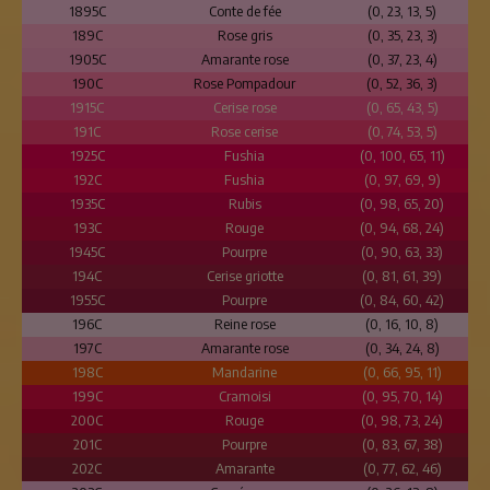
1895C
Conte de fée
(0, 23, 13, 5)
189C
Rose gris
(0, 35, 23, 3)
1905C
Amarante rose
(0, 37, 23, 4)
190C
Rose Pompadour
(0, 52, 36, 3)
1915C
Cerise rose
(0, 65, 43, 5)
191C
Rose cerise
(0, 74, 53, 5)
1925C
Fushia
(0, 100, 65, 11)
192C
Fushia
(0, 97, 69, 9)
1935C
Rubis
(0, 98, 65, 20)
193C
Rouge
(0, 94, 68, 24)
1945C
Pourpre
(0, 90, 63, 33)
194C
Cerise griotte
(0, 81, 61, 39)
1955C
Pourpre
(0, 84, 60, 42)
196C
Reine rose
(0, 16, 10, 8)
197C
Amarante rose
(0, 34, 24, 8)
198C
Mandarine
(0, 66, 95, 11)
199C
Cramoisi
(0, 95, 70, 14)
200C
Rouge
(0, 98, 73, 24)
201C
Pourpre
(0, 83, 67, 38)
202C
Amarante
(0, 77, 62, 46)