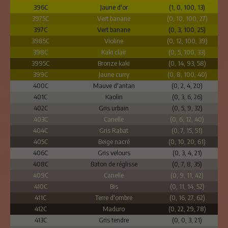
396C
Jaune d'or
(1, 0, 100, 13)
3975C
Vert banane
(0, 10, 100, 27)
397C
Vert banane
(0, 3, 100, 25)
3985C
Violine
(0, 12, 100, 39)
398C
Kaki clair
(0, 5, 100, 33)
3995C
Bronze kaki
(0, 14, 93, 58)
399C
Jaune curry
(0, 8, 100, 40)
400C
Mauve d'antan
(0, 2, 4, 20)
401C
Kaolin
(0, 3, 6, 26)
402C
Gris urbain
(0, 5, 9, 32)
403C
Canelle
(0, 6, 12, 40)
404C
Gris Rabat
(0, 7, 15, 51)
405C
Beige nacré
(0, 10, 20, 61)
406C
Gris velours
(0, 3, 4, 21)
408C
Baton de réglisse
(0, 7, 8, 35)
409C
Canelle
(0, 9, 11, 42)
410C
Bis
(0, 11, 14, 52)
411C
Terre d'ombre
(0, 16, 27, 62)
412C
Maduro
(0, 22, 29, 78)
413C
Gris tendre
(0, 0, 3, 21)