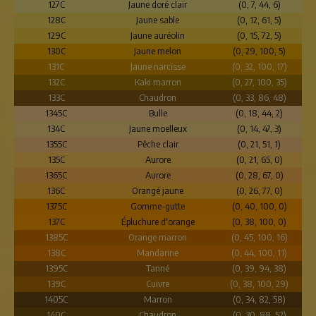
127C
Jaune doré clair
(0, 7, 44, 6)
128C
Jaune sable
(0, 12, 61, 5)
129C
Jaune auréolin
(0, 15, 72, 5)
130C
Jaune melon
(0, 29, 100, 5)
131C
Jaune narcisse
(0, 32, 100, 17)
132C
Kaki marron
(0, 27, 100, 35)
133C
Chaudron
(0, 33, 86, 48)
1345C
Bulle
(0, 18, 44, 2)
134C
Jaune moelleux
(0, 14, 47, 3)
1355C
Pêche clair
(0, 21, 51, 1)
135C
Aurore
(0, 21, 65, 0)
1365C
Aurore
(0, 28, 67, 0)
136C
Orangé jaune
(0, 26, 77, 0)
1375C
Gomme-gutte
(0, 40, 100, 0)
137C
Épluchure d'orange
(0, 38, 100, 0)
1385C
Orange marron
(0, 45, 100, 16)
138C
Mandarine
(0, 44, 100, 11)
1395C
Tanné
(0, 39, 94, 38)
139C
Cuivre
(0, 38, 100, 29)
1405C
Marron
(0, 34, 82, 58)
140C
Chaudron
(0, 30, 88, 52)