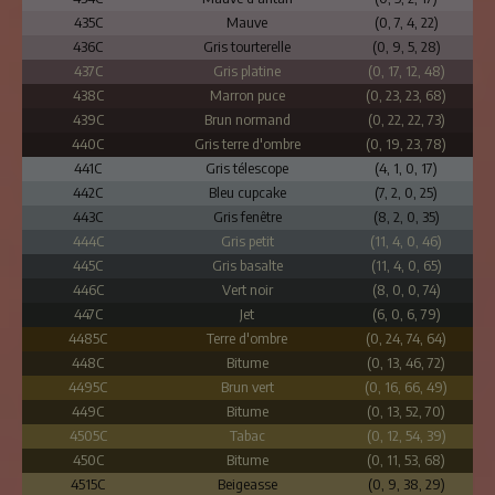
435C
Mauve
(0, 7, 4, 22)
436C
Gris tourterelle
(0, 9, 5, 28)
437C
Gris platine
(0, 17, 12, 48)
438C
Marron puce
(0, 23, 23, 68)
439C
Brun normand
(0, 22, 22, 73)
440C
Gris terre d'ombre
(0, 19, 23, 78)
441C
Gris télescope
(4, 1, 0, 17)
442C
Bleu cupcake
(7, 2, 0, 25)
443C
Gris fenêtre
(8, 2, 0, 35)
444C
Gris petit
(11, 4, 0, 46)
445C
Gris basalte
(11, 4, 0, 65)
446C
Vert noir
(8, 0, 0, 74)
447C
Jet
(6, 0, 6, 79)
4485C
Terre d'ombre
(0, 24, 74, 64)
448C
Bitume
(0, 13, 46, 72)
4495C
Brun vert
(0, 16, 66, 49)
449C
Bitume
(0, 13, 52, 70)
4505C
Tabac
(0, 12, 54, 39)
450C
Bitume
(0, 11, 53, 68)
4515C
Beigeasse
(0, 9, 38, 29)