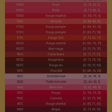
1785C
Rosé
(0, 72, 63, 2)
1787C
Rosé
(0, 73, 62, 2)
1788C
Rouge impérial
(0, 86, 79, 6)
178C
Nacarat
(0, 64, 62, 0)
1795C
Rouge pompier
(0, 86, 81, 15)
1797C
Rouge pompier
(0, 83, 75, 18)
179C
Rouge Chili
(0, 75, 82, 11)
1805C
Rouge oriental
(0, 80, 76, 31)
1807C
Brun rouge
(0, 75, 70, 37)
180C
Fraise brune
(0, 72, 77, 25)
1815C
Rouge brun
(0, 73, 76, 51)
1817C
Rouge vin
(0, 59, 57, 63)
181C
Chocolat
(0, 68, 74, 53)
182C
Orchidée rose
(0, 26, 18, 3)
183C
Tickle moi rose
(0, 44, 33, 1)
184C
Bord rose
(0, 62, 48, 3)
185C
Rouge
(0, 98, 76, 8)
186C
Cramoisi
(0, 92, 75, 18)
187C
Rouge oriental
(0, 85, 71, 30)
188C
Brique
(0, 73, 61, 51)