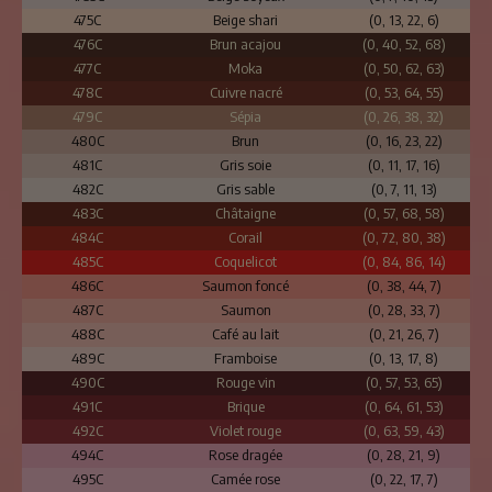
475C
Beige shari
(0, 13, 22, 6)
476C
Brun acajou
(0, 40, 52, 68)
477C
Moka
(0, 50, 62, 63)
478C
Cuivre nacré
(0, 53, 64, 55)
479C
Sépia
(0, 26, 38, 32)
480C
Brun
(0, 16, 23, 22)
481C
Gris soie
(0, 11, 17, 16)
482C
Gris sable
(0, 7, 11, 13)
483C
Châtaigne
(0, 57, 68, 58)
484C
Corail
(0, 72, 80, 38)
485C
Coquelicot
(0, 84, 86, 14)
486C
Saumon foncé
(0, 38, 44, 7)
487C
Saumon
(0, 28, 33, 7)
488C
Café au lait
(0, 21, 26, 7)
489C
Framboise
(0, 13, 17, 8)
490C
Rouge vin
(0, 57, 53, 65)
491C
Brique
(0, 64, 61, 53)
492C
Violet rouge
(0, 63, 59, 43)
494C
Rose dragée
(0, 28, 21, 9)
495C
Camée rose
(0, 22, 17, 7)