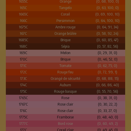
1655C
Orange
(0, 68, 100, 0)
165C
Tangelo
(0, 63, 100, 0)
1665C
Corail
(0, 69, 100, 10)
166C
Persimmon
(0, 64, 100, 10)
1675C
Ambre rouge
(0, 64, 91, 34)
167C
Orange brûlée
(0, 58, 92, 24)
1685C
Brique
(0, 60, 85, 47)
168C
Sépia
(0, 57, 82, 56)
169C
Melon
(0, 29, 31, 0)
170C
Brique
(0, 46, 52, 0)
171C
Tomate
(0, 62, 75, 0)
172C
Rouge feu
(0, 72, 99, 1)
173C
Orangé de sécurité
(0, 68, 88, 15)
174C
Auburn
(0, 66, 86, 40)
175C
Rouge basque
(0, 55, 70, 56)
1765C
Rose
(0, 38, 31, 0)
1767C
Rose clair
(0, 30, 22, 2)
176C
Rose clair
(0, 33, 27, 0)
1775C
Framboise
(0, 48, 40, 0)
1777C
Bord rose
(0, 60, 49, 2)
177C
Corail clair
(0, 49, 45, 0)