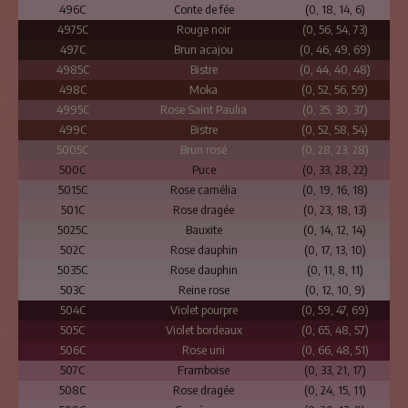
496C
Conte de fée
(0, 18, 14, 6)
4975C
Rouge noir
(0, 56, 54, 73)
497C
Brun acajou
(0, 46, 49, 69)
4985C
Bistre
(0, 44, 40, 48)
498C
Moka
(0, 52, 56, 59)
4995C
Rose Saint Paulia
(0, 35, 30, 37)
499C
Bistre
(0, 52, 58, 54)
5005C
Brun rosé
(0, 28, 23, 28)
500C
Puce
(0, 33, 28, 22)
5015C
Rose camélia
(0, 19, 16, 18)
501C
Rose dragée
(0, 23, 18, 13)
5025C
Bauxite
(0, 14, 12, 14)
502C
Rose dauphin
(0, 17, 13, 10)
5035C
Rose dauphin
(0, 11, 8, 11)
503C
Reine rose
(0, 12, 10, 9)
504C
Violet pourpre
(0, 59, 47, 69)
505C
Violet bordeaux
(0, 65, 48, 57)
506C
Rose uni
(0, 66, 48, 51)
507C
Framboise
(0, 33, 21, 17)
508C
Rose dragée
(0, 24, 15, 11)