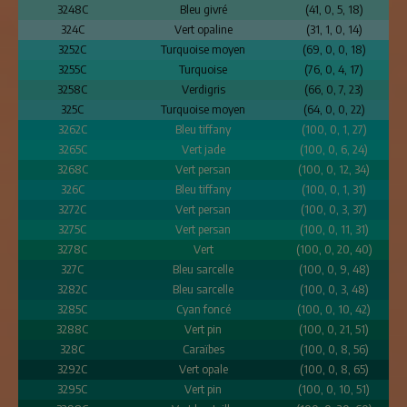
3248C
Bleu givré
(41, 0, 5, 18)
324C
Vert opaline
(31, 1, 0, 14)
3252C
Turquoise moyen
(69, 0, 0, 18)
3255C
Turquoise
(76, 0, 4, 17)
3258C
Verdigris
(66, 0, 7, 23)
325C
Turquoise moyen
(64, 0, 0, 22)
3262C
Bleu tiffany
(100, 0, 1, 27)
3265C
Vert jade
(100, 0, 6, 24)
3268C
Vert persan
(100, 0, 12, 34)
326C
Bleu tiffany
(100, 0, 1, 31)
3272C
Vert persan
(100, 0, 3, 37)
3275C
Vert persan
(100, 0, 11, 31)
3278C
Vert
(100, 0, 20, 40)
327C
Bleu sarcelle
(100, 0, 9, 48)
3282C
Bleu sarcelle
(100, 0, 3, 48)
3285C
Cyan foncé
(100, 0, 10, 42)
3288C
Vert pin
(100, 0, 21, 51)
328C
Caraïbes
(100, 0, 8, 56)
3292C
Vert opale
(100, 0, 8, 65)
3295C
Vert pin
(100, 0, 10, 51)