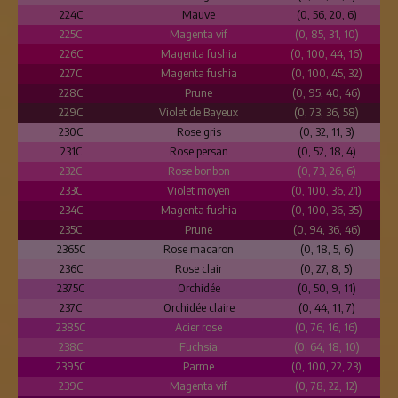
224C
Mauve
(0, 56, 20, 6)
225C
Magenta vif
(0, 85, 31, 10)
226C
Magenta fushia
(0, 100, 44, 16)
227C
Magenta fushia
(0, 100, 45, 32)
228C
Prune
(0, 95, 40, 46)
229C
Violet de Bayeux
(0, 73, 36, 58)
230C
Rose gris
(0, 32, 11, 3)
231C
Rose persan
(0, 52, 18, 4)
232C
Rose bonbon
(0, 73, 26, 6)
233C
Violet moyen
(0, 100, 36, 21)
234C
Magenta fushia
(0, 100, 36, 35)
235C
Prune
(0, 94, 36, 46)
2365C
Rose macaron
(0, 18, 5, 6)
236C
Rose clair
(0, 27, 8, 5)
2375C
Orchidée
(0, 50, 9, 11)
237C
Orchidée claire
(0, 44, 11, 7)
2385C
Acier rose
(0, 76, 16, 16)
238C
Fuchsia
(0, 64, 18, 10)
2395C
Parme
(0, 100, 22, 23)
239C
Magenta vif
(0, 78, 22, 12)