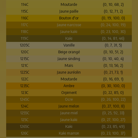
114C
Moutarde
(0, 10, 68, 2)
115C
Jaune paille
(0, 12, 71, 2)
116C
Bouton d'or
(0, 19, 100, 0)
117C
Jaune narcisse
(0, 24, 100, 19)
118C
Jaune kaki
(0, 23, 100, 30)
119C
Kaki
(0, 14, 81, 46)
1205C
Vanille
(0, 7, 31, 5)
120C
Beige orangé
(0, 10, 51, 2)
1215C
Jaune sinding
(0, 10, 40, 4)
121C
Maïs
(0, 13, 56, 2)
1225C
Jaune auréolin
(0, 21, 73, 1)
122C
Moutarde
(0, 16, 69, 1)
1235C
Ambre
(0, 30, 100, 0)
123C
Orpiment
(0, 22, 85, 0)
1245C
Ocre
(0, 26, 100, 22)
124C
Jaune melon
(0, 27, 100, 8)
1255C
Jaune miel
(0, 25, 92, 33)
125C
Jaune kaki
(0, 27, 100, 27)
1265C
Kaki
(0, 23, 85, 49)
126C
Kaki marron
(0, 23, 100, 37)