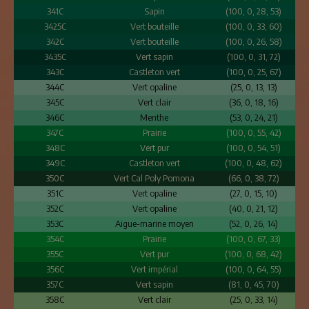
341C
Sapin
(100, 0, 28, 53)
3425C
Vert bouteille
(100, 0, 33, 60)
342C
Vert bouteille
(100, 0, 26, 58)
3435C
Vert sapin
(100, 0, 31, 72)
343C
Castleton vert
(100, 0, 25, 67)
344C
Vert opaline
(25, 0, 13, 13)
345C
Vert clair
(36, 0, 18, 16)
346C
Menthe
(53, 0, 24, 21)
347C
Prairie
(100, 0, 55, 42)
348C
Vert pur
(100, 0, 54, 51)
349C
Castleton vert
(100, 0, 48, 62)
350C
Vert Cal Poly Pomona
(66, 0, 38, 72)
351C
Vert opaline
(27, 0, 15, 10)
352C
Vert opaline
(40, 0, 21, 12)
353C
Aigue-marine moyen
(52, 0, 26, 14)
354C
Prairie
(100, 0, 67, 33)
355C
Vert pur
(100, 0, 68, 42)
356C
Vert impérial
(100, 0, 64, 55)
357C
Vert sapin
(81, 0, 45, 70)
358C
Vert clair
(25, 0, 33, 14)