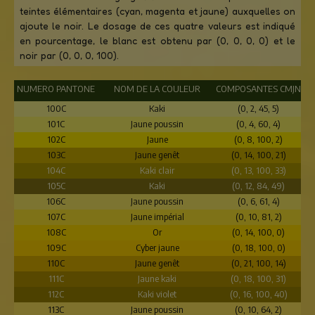
teintes élémentaires (cyan, magenta et jaune) auxquelles on
ajoute le noir. Le dosage de ces quatre valeurs est indiqué
en pourcentage, le blanc est obtenu par (0, 0, 0, 0) et le
noir par (0, 0, 0, 100).
NUMERO PANTONE
NOM DE LA COULEUR
COMPOSANTES CMJN
100C
Kaki
(0, 2, 45, 5)
101C
Jaune poussin
(0, 4, 60, 4)
102C
Jaune
(0, 8, 100, 2)
103C
Jaune genêt
(0, 14, 100, 21)
104C
Kaki clair
(0, 13, 100, 33)
105C
Kaki
(0, 12, 84, 49)
106C
Jaune poussin
(0, 6, 61, 4)
107C
Jaune impérial
(0, 10, 81, 2)
108C
Or
(0, 14, 100, 0)
109C
Cyber jaune
(0, 18, 100, 0)
110C
Jaune genêt
(0, 21, 100, 14)
111C
Jaune kaki
(0, 18, 100, 31)
112C
Kaki violet
(0, 16, 100, 40)
113C
Jaune poussin
(0, 10, 64, 2)