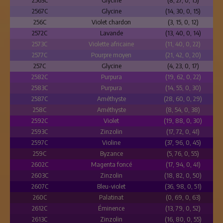
2563C
Glycine
(8, 27, 0, 15)
2567C
Glycine
(14, 30, 0, 15)
256C
Violet chardon
(3, 15, 0, 12)
2572C
Lavande
(13, 40, 0, 14)
2573C
Violette africaine
(11, 40, 0, 22)
2577C
Pourpre moyen
(21, 42, 0, 20)
257C
Glycine
(4, 23, 0, 17)
2582C
Purpura
(19, 62, 0, 22)
2583C
Purpura
(14, 55, 0, 30)
2587C
Améthyste
(28, 60, 0, 29)
258C
Améthyste
(8, 54, 0, 38)
2592C
Violet
(19, 88, 0, 30)
2593C
Zinzolin
(17, 72, 0, 41)
2597C
Violine
(37, 96, 0, 45)
259C
Byzance
(5, 76, 0, 55)
2602C
Magenta foncé
(17, 94, 0, 41)
2603C
Zinzolin
(18, 82, 0, 50)
2607C
Bleu-violet
(36, 98, 0, 51)
260C
Palatinat
(0, 69, 0, 63)
2612C
Éminence
(13, 79, 0, 52)
2613C
Zinzolin
(16, 80, 0, 55)