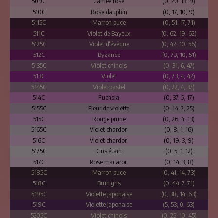
509C
Camée rose
(0, 20, 13, 9)
510C
Rose dauphin
(0, 17, 10, 9)
5115C
Marron puce
(0, 51, 17, 71)
511C
Violet de Bayeux
(0, 62, 19, 62)
5125C
Violet d'évêque
(0, 42, 10, 56)
512C
Byzance
(0, 73, 10, 51)
5135C
Violet chinois
(0, 31, 6, 47)
513C
Violet
(0, 73, 4, 42)
5145C
Violet pastel
(0, 22, 4, 37)
514C
Fuchsia
(0, 37, 5, 17)
5155C
Fleur de violette
(0, 14, 2, 25)
515C
Rouge prune
(0, 26, 4, 13)
5165C
Violet chardon
(0, 8, 1, 16)
516C
Violet chardon
(0, 19, 3, 9)
5175C
Gris étain
(0, 5, 1, 12)
517C
Rose macaron
(0, 14, 3, 8)
5185C
Marron puce
(0, 41, 14, 73)
518C
Brun gris
(0, 44, 7, 71)
5195C
Violette japonaise
(0, 38, 14, 63)
519C
Violette japonaise
(5, 53, 0, 63)
5205C
Violet chinois
(0, 25, 10, 45)