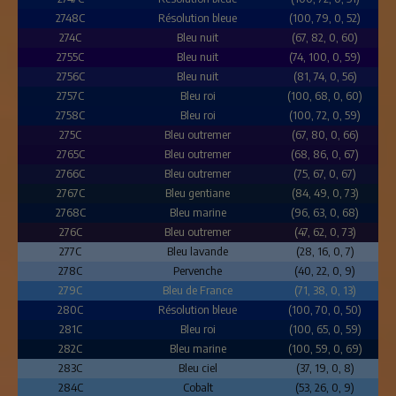
2748C
Résolution bleue
(100, 79, 0, 52)
274C
Bleu nuit
(67, 82, 0, 60)
2755C
Bleu nuit
(74, 100, 0, 59)
2756C
Bleu nuit
(81, 74, 0, 56)
2757C
Bleu roi
(100, 68, 0, 60)
2758C
Bleu roi
(100, 72, 0, 59)
275C
Bleu outremer
(67, 80, 0, 66)
2765C
Bleu outremer
(68, 86, 0, 67)
2766C
Bleu outremer
(75, 67, 0, 67)
2767C
Bleu gentiane
(84, 49, 0, 73)
2768C
Bleu marine
(96, 63, 0, 68)
276C
Bleu outremer
(47, 62, 0, 73)
277C
Bleu lavande
(28, 16, 0, 7)
278C
Pervenche
(40, 22, 0, 9)
279C
Bleu de France
(71, 38, 0, 13)
280C
Résolution bleue
(100, 70, 0, 50)
281C
Bleu roi
(100, 65, 0, 59)
282C
Bleu marine
(100, 59, 0, 69)
283C
Bleu ciel
(37, 19, 0, 8)
284C
Cobalt
(53, 26, 0, 9)