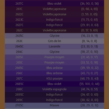
2617C
Bleu-violet
(34, 90, 0, 56)
261C
Violette japonaise
(0, 66, 4, 65)
2622C
Violette japonaise
(1, 59, 0, 65)
2623C
Indigo foncé
(11, 75, 0, 61)
2627C
Indigo foncé
(29, 81, 0, 63)
262C
Violette japonaise
(0, 57, 9, 69)
2635C
Glycine
(16, 23, 0, 11)
263C
Gris de lin
(8, 14, 0, 8)
2645C
Lavande
(23, 33, 0, 13)
264C
Glycine
(18, 27, 0, 10)
2655C
Pourpre moyen
(31, 45, 0, 17)
265C
Pourpre moyen
(33, 52, 0, 18)
2665C
Bleu ardoise
(39, 59, 0, 22)
266C
Bleu ardoise
(45, 73, 0, 27)
267C
KSU pourpre
(46, 79, 0, 43)
2685C
Bleu-violet
(55, 100, 0, 48)
268C
Violette espagnole
(41, 74, 0, 51)
2695C
Indigo foncé
(34, 67, 0, 65)
269C
Indigo foncé
(30, 62, 0, 61)
2705C
Mauve
(28, 29, 0, 12)