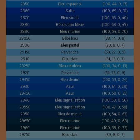
285C
Bleu espagnol
(100, 44, 0, 17)
286C
Safre
(100, 69, 0, 32)
287C
Bleu smalt
(100, 65, 0, 40)
288C
Résolution bleue
(100, 63, 0, 49)
289C
Bleu marine
(100, 54, 0, 70)
2905C
Bébé bleu
(38, 14, 0, 8)
290C
Bleu pastel
(20, 8, 0, 7)
2915C
Pervenche
(58, 22, 0, 9)
291C
Bleu clair
(31, 13, 0, 7)
2925C
Bleu céruléen
(100, 34, 0, 13)
292C
Pervenche
(54, 23, 0, 9)
2935C
Bleu denim
(100, 53, 0, 24)
293C
Azur
(100, 61, 0, 29)
2945C
Azur
(100, 50, 0, 35)
294C
Bleu signalisation
(100, 59, 0, 50)
2955C
Bleu signalisation
(100, 47, 0, 56)
295C
Bleu de minuit
(100, 54, 0, 62)
2965C
Bleu marine
(100, 40, 0, 68)
296C
Bleu marine
(100, 39, 0, 75)
2975C
Bleu clair
(30, 8, 0, 7)