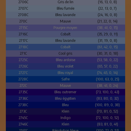
2706C
Gris de lin
(16, 13, 0, 8)
2707C
Bleu fumée
(22, 13, 0, 7)
2708C
Bleu lavande
(24, 16, 0, 8)
270C
Mauve
(21, 22, 0, 14)
2715C
Pourpre moyen
(38, 41, 0, 15)
2716C
Cobalt
(35, 29, 0, 11)
2717C
Bleu lavande
(31, 19, 0, 8)
2718C
Cobalt
(61, 42, 0, 15)
271C
Cool gris
(30, 31, 0, 18)
2725C
Bleu ardoise
(53, 58, 0, 22)
2726C
Bleu violet
(65, 57, 0, 22)
2727C
Bleu royal
(74, 45, 0, 14)
2728C
Safre
(100, 63, 0, 25)
272C
Mauve
(38, 41, 0, 24)
2735C
Bleu outremer
(73, 100, 0, 43)
2736C
Bleu égyptien
(83, 80, 0, 32)
2738C
Bleu
(100, 89, 0, 38)
273C
Klein
(70, 81, 0, 52)
2745C
Indigo
(72, 100, 0, 52)
2746C
Klein
(83, 81, 0, 41)
2747C
Résolution bleue
(100, 72, 0, 51)