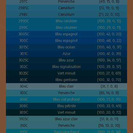
297C
Pervenche
(49, 15, 0, 8)
2985C
Cæruléum
(72, 19, 0, 9)
298C
Cæruléum
(71, 22, 0, 10)
2995C
Bleu céruléen
(100, 28, 0, 12)
299C
Bleu céruléen
(100, 29, 0, 11)
3005C
Bleu espagnol
(100, 42, 0, 20)
300C
Bleu espagnol
(100, 48, 0, 22)
3015C
Bleu océan
(100, 40, 0, 37)
301C
Azur
(100, 47, 0, 39)
3025C
Bleu azur
(100, 34, 0, 57)
302C
Bleu signalisation
(100, 39, 0, 57)
3035C
Vert minuit
(100, 27, 0, 69)
303C
Bleu gentiane
(100, 32, 0, 70)
304C
Bleu clair
(31, 7, 0, 8)
305C
Pervenche
(65, 14, 0, 8)
306C
Bleu ciel profond
(100, 21, 0, 10)
308C
Bleu pétrole
(100, 33, 0, 49)
309C
Vert minuit
(100, 20, 0, 72)
3105C
Bleu azur clair
(51, 8, 0, 11)
310C
Pervenche
(56, 10, 0, 10)
3115C
Turquoise foncé
(100, 11, 0, 14)