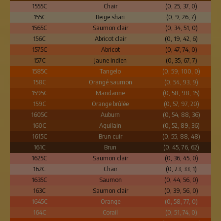
1555C
Chair
(0, 25, 37, 0)
155C
Beige shari
(0, 9, 26, 7)
1565C
Saumon clair
(0, 34, 51, 0)
156C
Abricot clair
(0, 19, 42, 6)
1575C
Abricot
(0, 47, 74, 0)
157C
Jaune indien
(0, 35, 67, 7)
1585C
Tangelo
(0, 59, 100, 0)
158C
Orangé saumon
(0, 54, 93, 9)
1595C
Mandarine
(0, 58, 98, 15)
159C
Orange brûlée
(0, 57, 97, 20)
1605C
Auburn
(0, 54, 88, 36)
160C
Aquilain
(0, 52, 89, 36)
1615C
Brun cuir
(0, 55, 88, 48)
161C
Brun
(0, 45, 76, 62)
1625C
Saumon clair
(0, 36, 45, 0)
162C
Chair
(0, 23, 33, 1)
1635C
Saumon
(0, 44, 56, 0)
163C
Saumon clair
(0, 39, 56, 0)
1645C
Orange
(0, 58, 77, 0)
164C
Corail
(0, 51, 74, 0)