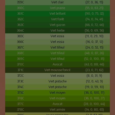
359C
Vert clair
(27, 0, 36, 15)
360C
Vert prairie
(55, 0, 63, 25)
361C
Vert brillant
(90, 0, 75, 32)
362C
Vert forêt
(74, 0, 74, 41)
363C
Vert gazon
(66, 0, 72, 46)
364C
Vert herbe
(56, 0, 69, 56)
365C
Vert essia
(11, 0, 29, 10)
366C
Vert essia
(16, 0, 37, 12)
367C
Vert tilleul
(24, 0, 52, 15)
368C
Vert tilleul
(48, 0, 87, 26)
369C
Vert tilleul
(52, 0, 100, 35)
370C
Avocat
(43, 0, 88, 46)
371C
Vert mousse foncé
(23, 0, 71, 62)
372C
Vert essia
(8, 0, 31, 9)
373C
Vert pistache
(12, 0, 43, 9)
374C
Vert pistache
(19, 0, 59, 10)
375C
Vert moyen
(36, 0, 100, 17)
376C
Vert moyen
(36, 0, 100, 27)
377C
Avocat
(28, 0, 100, 44)
378C
Vert armée
(14, 0, 80, 65)