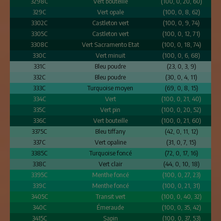
3298C
Vert bouteille
(100, 0, 20, 60)
329C
Vert opale
(100, 0, 8, 62)
3302C
Castleton vert
(100, 0, 9, 74)
3305C
Castleton vert
(100, 0, 12, 71)
3308C
Vert Sacramento Etat
(100, 0, 18, 74)
330C
Vert minuit
(100, 0, 6, 68)
331C
Bleu poudre
(23, 0, 3, 9)
332C
Bleu poudre
(30, 0, 4, 11)
333C
Turquoise moyen
(69, 0, 8, 15)
334C
Vert
(100, 0, 21, 40)
335C
Vert pin
(100, 0, 20, 52)
336C
Vert bouteille
(100, 0, 21, 60)
3375C
Bleu tiffany
(42, 0, 11, 12)
337C
Vert opaline
(31, 0, 7, 15)
3385C
Turquoise foncé
(72, 0, 17, 16)
338C
Vert clair
(44, 0, 10, 18)
3395C
Menthe foncé
(100, 0, 27, 23)
339C
Menthe foncé
(100, 0, 21, 31)
3405C
Transit vert
(100, 0, 40, 32)
340C
Émeraude
(100, 0, 35, 42)
3415C
Sapin
(100, 0, 37, 53)