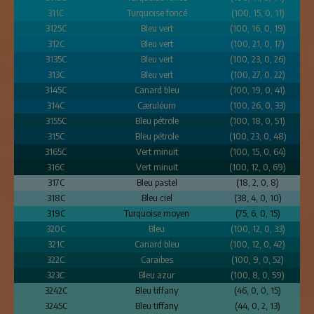
311C
Turquoise foncé
(100, 15, 0, 11)
3125C
Bleu vert
(100, 16, 0, 19)
312C
Bleu vert
(100, 21, 0, 17)
3135C
Bleu vert
(100, 23, 0, 26)
313C
Bleu vert
(100, 27, 0, 22)
3145C
Canard bleu
(100, 19, 0, 41)
314C
Cæruléum
(100, 26, 0, 33)
3155C
Bleu pétrole
(100, 18, 0, 51)
315C
Bleu pétrole
(100, 23, 0, 48)
3165C
Vert minuit
(100, 15, 0, 64)
316C
Vert minuit
(100, 12, 0, 69)
317C
Bleu pastel
(18, 2, 0, 8)
318C
Bleu ciel
(38, 4, 0, 10)
319C
Turquoise moyen
(75, 6, 0, 15)
320C
Bleu
(100, 12, 0, 33)
321C
Canard bleu
(100, 12, 0, 42)
322C
Caraïbes
(100, 9, 0, 52)
323C
Bleu azur
(100, 8, 0, 59)
3242C
Bleu tiffany
(46, 0, 0, 15)
3245C
Bleu tiffany
(44, 0, 2, 13)