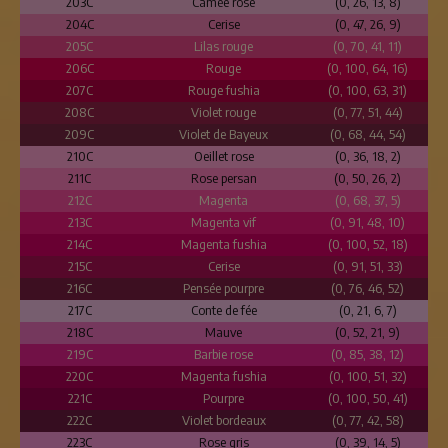
203C
Camée rose
(0, 26, 13, 8)
204C
Cerise
(0, 47, 26, 9)
205C
Lilas rouge
(0, 70, 41, 11)
206C
Rouge
(0, 100, 64, 16)
207C
Rouge fushia
(0, 100, 63, 31)
208C
Violet rouge
(0, 77, 51, 44)
209C
Violet de Bayeux
(0, 68, 44, 54)
210C
Oeillet rose
(0, 36, 18, 2)
211C
Rose persan
(0, 50, 26, 2)
212C
Magenta
(0, 68, 37, 5)
213C
Magenta vif
(0, 91, 48, 10)
214C
Magenta fushia
(0, 100, 52, 18)
215C
Cerise
(0, 91, 51, 33)
216C
Pensée pourpre
(0, 76, 46, 52)
217C
Conte de fée
(0, 21, 6, 7)
218C
Mauve
(0, 52, 21, 9)
219C
Barbie rose
(0, 85, 38, 12)
220C
Magenta fushia
(0, 100, 51, 32)
221C
Pourpre
(0, 100, 50, 41)
222C
Violet bordeaux
(0, 77, 42, 58)
223C
Rose gris
(0, 39, 14, 5)