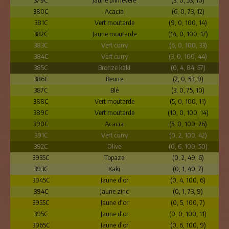
379C
Jaune primevère
(3, 0, 53, 10)
380C
Acacia
(6, 0, 73, 12)
381C
Vert moutarde
(9, 0, 100, 14)
382C
Jaune moutarde
(14, 0, 100, 17)
383C
Vert curry
(6, 0, 100, 33)
384C
Vert curry
(3, 0, 100, 44)
385C
Bronze kaki
(0, 4, 84, 57)
386C
Beurre
(2, 0, 53, 9)
387C
Blé
(3, 0, 75, 10)
388C
Vert moutarde
(5, 0, 100, 11)
389C
Vert moutarde
(10, 0, 100, 14)
390C
Acacia
(5, 0, 100, 26)
391C
Vert curry
(0, 2, 100, 42)
392C
Olive
(0, 6, 100, 50)
3935C
Topaze
(0, 2, 49, 6)
393C
Kaki
(0, 1, 40, 7)
3945C
Jaune d'or
(0, 4, 100, 6)
394C
Jaune zinc
(0, 1, 73, 9)
3955C
Jaune d'or
(0, 5, 100, 7)
395C
Jaune d'or
(0, 0, 100, 11)
3965C
Jaune d'or
(0, 6, 100, 9)