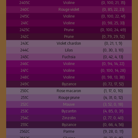
2405C
Violine
(0, 100, 21, 35)
240C
Rouge violet
(0, 85, 22, 23)
2415C
Violine
(0, 100, 22, 41)
241C
Violine
(0, 98, 25, 33)
2425C
Prune
(0, 100, 24, 49)
242C
Prune
(0, 79, 29, 52)
243C
Violet chardon
(0, 21, 1, 9)
244C
Lilas
(0, 30, 3, 10)
245C
Fuchsia
(0, 42, 4, 13)
246C
Violine
(0, 94, 14, 22)
247C
Violine
(0, 100, 14, 28)
248C
Violine
(0, 98, 13, 38)
249C
Byzance
(0, 72, 17, 52)
250C
Rose macaron
(1, 17, 0, 10)
251C
Rouge prune
(4, 31, 0, 12)
252C
Mauve
(3, 52, 0, 18)
253C
Byzantin
(4, 85, 0, 31)
254C
Zinzolin
(2, 77, 0, 40)
255C
Byzance
(0, 66, 4, 56)
2562C
Parme
(9, 28, 0, 11)