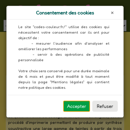
Codes Couleur
Consentement des cookies
MENU
Le site "codes-couleur.fr/" utilise des cookies qui 
nécessitent votre consentement car ils ont pour 
Liste des couleurs Pantone en composantes
objectif de :

CMJN
     - mesurer l'audience afin d'analyser et 
améliorer les performances

Toutes les couleurs
     - servir à des opérations de publicité 
personnalisée

Votre choix sera conservé pour une durée maximale 
de 6 mois et peut être modifié à tout moment 
Le nuancier
Pantone
ou
pantonier
est un nuancier universel
depuis la page "Mentions légales" qui contient 
créé en 1866 aux États-Unis pour les produits cosmétiques
notre politique des cookies.
et utilisé aujourd'hui en imprimerie et en conception
graphique. Il contient plus de 900 couleurs codifiées afin de
faciliter la recherche et la communication.
Accepter
Refuser
La quadrichromie ou
codage CMJN
(CMYK en anglais) est un
procédé d'imprimerie permettant de produire par synthèse
soustractive une large gamme de teintes à partir de trois