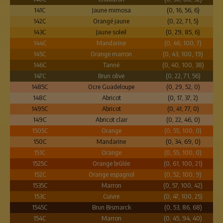
141C
Jaune mimosa
(0, 16, 56, 6)
142C
Orangé jaune
(0, 22, 71, 5)
143C
Jaune soleil
(0, 29, 85, 6)
144C
Mandarine
(0, 46, 100, 7)
145C
Orange marron
(0, 43, 100, 19)
146C
Tanné
(0, 40, 100, 38)
147C
Brun olive
(0, 22, 71, 56)
1485C
Ocre Guadeloupe
(0, 29, 52, 0)
148C
Abricot
(0, 17, 37, 2)
1495C
Abricot
(0, 41, 77, 0)
149C
Abricot clair
(0, 22, 46, 0)
1505C
Orange
(0, 55, 100, 0)
150C
Mandarine
(0, 34, 69, 0)
151C
Orange
(0, 55, 100, 0)
1525C
Orange brûlée
(0, 61, 100, 21)
152C
Orange espagnol
(0, 52, 100, 9)
1535C
Marron
(0, 57, 100, 42)
153C
Cuivre
(0, 47, 100, 25)
1545C
Brun Bismarck
(0, 53, 86, 68)
154C
Marron
(0, 45, 94, 40)