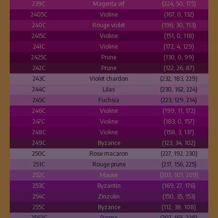
239C
Magenta vif
(224, 50, 175)
2405C
Violine
(167, 0, 132)
240C
Rouge violet
(196, 30, 153)
2415C
Violine
(151, 0, 118)
241C
Violine
(172, 4, 129)
2425C
Prune
(130, 0, 99)
242C
Prune
(122, 26, 87)
243C
Violet chardon
(232, 183, 229)
244C
Lilas
(230, 162, 224)
245C
Fuchsia
(223, 129, 214)
246C
Violine
(199, 11, 172)
247C
Violine
(183, 0, 157)
248C
Violine
(158, 3, 137)
249C
Byzance
(123, 34, 102)
250C
Rose macaron
(227, 192, 230)
251C
Rouge prune
(217, 156, 225)
252C
Mauve
(202, 101, 209)
253C
Byzantin
(169, 27, 176)
254C
Zinzolin
(150, 35, 153)
255C
Byzance
(112, 38, 108)
2562C
Parme
(207, 165, 228)