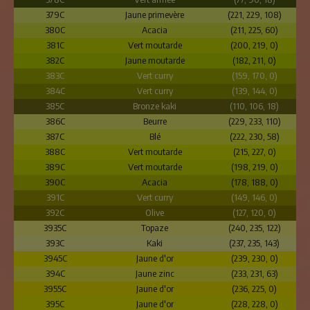
379C
Jaune primevère
(221, 229, 108)
380C
Acacia
(211, 225, 60)
381C
Vert moutarde
(200, 219, 0)
382C
Jaune moutarde
(182, 211, 0)
383C
Vert curry
(159, 170, 0)
384C
Vert curry
(139, 144, 0)
385C
Bronze kaki
(110, 106, 18)
386C
Beurre
(229, 233, 110)
387C
Blé
(222, 230, 58)
388C
Vert moutarde
(215, 227, 0)
389C
Vert moutarde
(198, 219, 0)
390C
Acacia
(178, 188, 0)
391C
Vert curry
(149, 146, 0)
392C
Olive
(127, 120, 0)
3935C
Topaze
(240, 235, 122)
393C
Kaki
(237, 235, 143)
3945C
Jaune d'or
(239, 230, 0)
394C
Jaune zinc
(233, 231, 63)
3955C
Jaune d'or
(236, 225, 0)
395C
Jaune d'or
(228, 228, 0)