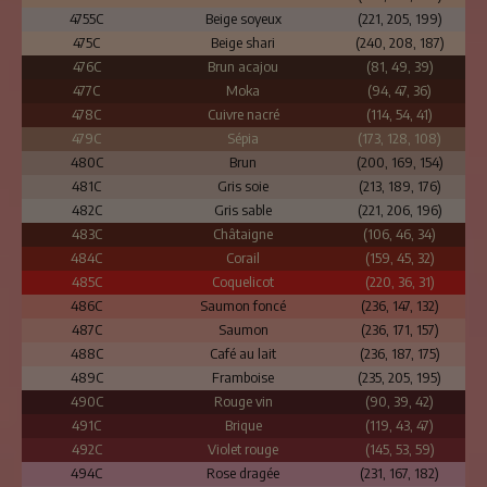
4755C
Beige soyeux
(221, 205, 199)
475C
Beige shari
(240, 208, 187)
476C
Brun acajou
(81, 49, 39)
477C
Moka
(94, 47, 36)
478C
Cuivre nacré
(114, 54, 41)
479C
Sépia
(173, 128, 108)
480C
Brun
(200, 169, 154)
481C
Gris soie
(213, 189, 176)
482C
Gris sable
(221, 206, 196)
483C
Châtaigne
(106, 46, 34)
484C
Corail
(159, 45, 32)
485C
Coquelicot
(220, 36, 31)
486C
Saumon foncé
(236, 147, 132)
487C
Saumon
(236, 171, 157)
488C
Café au lait
(236, 187, 175)
489C
Framboise
(235, 205, 195)
490C
Rouge vin
(90, 39, 42)
491C
Brique
(119, 43, 47)
492C
Violet rouge
(145, 53, 59)
494C
Rose dragée
(231, 167, 182)