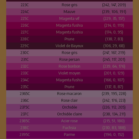
223C
Rose gris
(242, 147, 209)
224C
Mauve
(239, 106, 191)
225C
Magenta vif
(229, 35, 157)
226C
Magenta fushia
(214, 0, 119)
227C
Magenta fushia
(174, 0, 95)
228C
Prune
(138, 7, 83)
229C
Violet de Bayeux
(106, 29, 68)
230C
Rose gris
(247, 167, 219)
231C
Rose persan
(245, 117, 201)
232C
Rose bonbon
(239, 64, 176)
233C
Violet moyen
(201, 0, 129)
234C
Magenta fushia
(166, 0, 107)
235C
Prune
(137, 8, 87)
2365C
Rose macaron
(239, 195, 228)
236C
Rose clair
(242, 176, 223)
2375C
Orchidée
(226, 112, 205)
237C
Orchidée claire
(238, 134, 211)
2385C
Acier rose
(215, 51, 180)
238C
Fuchsia
(230, 83, 188)
2395C
Parme
(196, 0, 152)