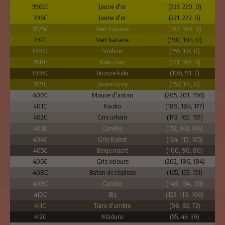
3965C
Jaune d'or
(233, 220, 0)
396C
Jaune d'or
(221, 223, 0)
3975C
Vert banane
(187, 168, 0)
397C
Vert banane
(190, 184, 0)
3985C
Violine
(155, 137, 0)
398C
Kaki clair
(171, 162, 0)
3995C
Bronze kaki
(106, 91, 7)
399C
Jaune curry
(153, 141, 0)
400C
Mauve d'antan
(205, 201, 196)
401C
Kaolin
(189, 184, 177)
402C
Gris urbain
(173, 165, 157)
403C
Canelle
(152, 143, 134)
404C
Gris Rabat
(124, 115, 105)
405C
Beige nacré
(100, 90, 80)
406C
Gris velours
(202, 196, 194)
408C
Baton de réglisse
(165, 153, 151)
409C
Canelle
(148, 134, 131)
410C
Bis
(123, 110, 106)
411C
Terre d'ombre
(98, 82, 72)
412C
Maduro
(55, 43, 39)