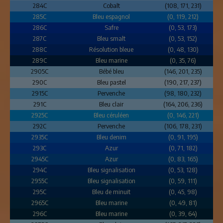
284C
Cobalt
(108, 171, 231)
285C
Bleu espagnol
(0, 119, 212)
286C
Safre
(0, 53, 173)
287C
Bleu smalt
(0, 53, 152)
288C
Résolution bleue
(0, 48, 130)
289C
Bleu marine
(0, 35, 76)
2905C
Bébé bleu
(146, 201, 235)
290C
Bleu pastel
(190, 217, 237)
2915C
Pervenche
(98, 180, 232)
291C
Bleu clair
(164, 206, 236)
2925C
Bleu céruléen
(0, 146, 221)
292C
Pervenche
(106, 178, 231)
2935C
Bleu denim
(0, 91, 195)
293C
Azur
(0, 71, 182)
2945C
Azur
(0, 83, 165)
294C
Bleu signalisation
(0, 53, 128)
2955C
Bleu signalisation
(0, 59, 111)
295C
Bleu de minuit
(0, 45, 98)
2965C
Bleu marine
(0, 49, 81)
296C
Bleu marine
(0, 39, 64)