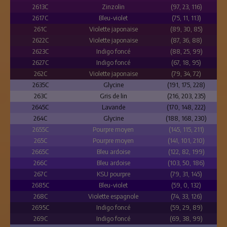
2613C
Zinzolin
(97, 23, 116)
2617C
Bleu-violet
(75, 11, 113)
261C
Violette japonaise
(89, 30, 85)
2622C
Violette japonaise
(87, 36, 88)
2623C
Indigo foncé
(88, 25, 99)
2627C
Indigo foncé
(67, 18, 95)
262C
Violette japonaise
(79, 34, 72)
2635C
Glycine
(191, 175, 228)
263C
Gris de lin
(216, 203, 235)
2645C
Lavande
(170, 148, 222)
264C
Glycine
(188, 168, 230)
2655C
Pourpre moyen
(145, 115, 211)
265C
Pourpre moyen
(141, 101, 210)
2665C
Bleu ardoise
(122, 82, 199)
266C
Bleu ardoise
(103, 50, 186)
267C
KSU pourpre
(79, 31, 145)
2685C
Bleu-violet
(59, 0, 132)
268C
Violette espagnole
(74, 33, 126)
2695C
Indigo foncé
(59, 29, 89)
269C
Indigo foncé
(69, 38, 99)