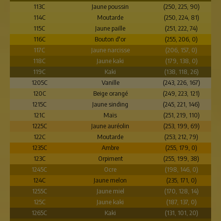
113C
Jaune poussin
(250, 225, 90)
114C
Moutarde
(250, 224, 81)
115C
Jaune paille
(251, 222, 74)
116C
Bouton d'or
(255, 206, 0)
117C
Jaune narcisse
(206, 157, 0)
118C
Jaune kaki
(179, 138, 0)
119C
Kaki
(138, 118, 26)
1205C
Vanille
(243, 226, 167)
120C
Beige orangé
(249, 223, 121)
1215C
Jaune sinding
(245, 221, 146)
121C
Maïs
(251, 219, 110)
1225C
Jaune auréolin
(253, 199, 69)
122C
Moutarde
(253, 212, 79)
1235C
Ambre
(255, 179, 0)
123C
Orpiment
(255, 199, 38)
1245C
Ocre
(198, 146, 0)
124C
Jaune melon
(235, 171, 0)
1255C
Jaune miel
(170, 128, 14)
125C
Jaune kaki
(187, 137, 0)
1265C
Kaki
(131, 101, 20)