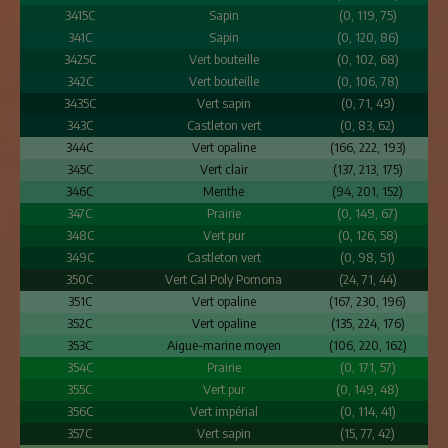
3415C
Sapin
(0, 119, 75)
341C
Sapin
(0, 120, 86)
3425C
Vert bouteille
(0, 102, 68)
342C
Vert bouteille
(0, 106, 78)
3435C
Vert sapin
(0, 71, 49)
343C
Castleton vert
(0, 83, 62)
344C
Vert opaline
(166, 222, 193)
345C
Vert clair
(137, 213, 175)
346C
Menthe
(94, 201, 152)
347C
Prairie
(0, 149, 67)
348C
Vert pur
(0, 126, 58)
349C
Castleton vert
(0, 98, 51)
350C
Vert Cal Poly Pomona
(24, 71, 44)
351C
Vert opaline
(167, 230, 196)
352C
Vert opaline
(135, 224, 176)
353C
Aigue-marine moyen
(106, 220, 162)
354C
Prairie
(0, 171, 57)
355C
Vert pur
(0, 149, 48)
356C
Vert impérial
(0, 114, 41)
357C
Vert sapin
(15, 77, 42)