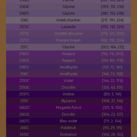
2563C
Glycine
(199, 157, 216)
2567C
Glycine
(187, 153, 218)
256C
Violet chardon
(217, 191, 224)
2572C
Lavande
(192, 132, 220)
2573C
Violette africaine
(178, 121, 200)
2577C
Pourpre moyen
(162, 118, 204)
257C
Glycine
(203, 164, 212)
2582C
Purpura
(162, 76, 200)
2583C
Purpura
(153, 80, 178)
2587C
Améthyste
(131, 72, 181)
258C
Améthyste
(146, 73, 158)
2592C
Violet
(144, 22, 178)
2593C
Zinzolin
(126, 43, 151)
2597C
Violine
(89, 5, 141)
259C
Byzance
(108, 27, 114)
2602C
Magenta foncé
(125, 9, 150)
2603C
Zinzolin
(104, 23, 127)
2607C
Bleu-violet
(79, 2, 124)
260C
Palatinat
(95, 29, 95)
2612C
Éminence
(106, 26, 122)