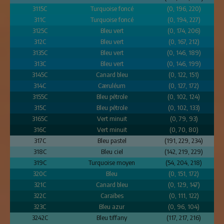
3115C
Turquoise foncé
(0, 196, 220)
311C
Turquoise foncé
(0, 194, 227)
3125C
Bleu vert
(0, 174, 206)
312C
Bleu vert
(0, 167, 212)
3135C
Bleu vert
(0, 146, 189)
313C
Bleu vert
(0, 146, 199)
3145C
Canard bleu
(0, 122, 151)
314C
Cæruléum
(0, 127, 172)
3155C
Bleu pétrole
(0, 102, 124)
315C
Bleu pétrole
(0, 102, 133)
3165C
Vert minuit
(0, 79, 93)
316C
Vert minuit
(0, 70, 80)
317C
Bleu pastel
(191, 229, 234)
318C
Bleu ciel
(142, 219, 229)
319C
Turquoise moyen
(54, 204, 218)
320C
Bleu
(0, 151, 172)
321C
Canard bleu
(0, 129, 147)
322C
Caraïbes
(0, 111, 122)
323C
Bleu azur
(0, 96, 104)
3242C
Bleu tiffany
(117, 217, 216)