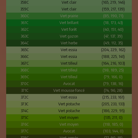
358C
Vert clair
(165, 219, 146)
359C
Vert clair
(159, 217, 139)
360C
Vert prairie
(85, 190, 71)
361C
Vert brillant
(18, 173, 43)
362C
Vert forêt
(40, 151, 40)
363C
Vert gazon
(47, 137, 39)
364C
Vert herbe
(49, 112, 35)
365C
Vert essia
(204, 229, 162)
366C
Vert essia
(188, 225, 141)
367C
Vert tilleul
(164, 216, 103)
368C
Vert tilleul
(98, 189, 25)
369C
Vert tilleul
(79, 166, 0)
370C
Avocat
(79, 138, 16)
371C
Vert mousse foncé
(74, 96, 28)
372C
Vert essia
(215, 233, 161)
373C
Vert pistache
(205, 233, 133)
374C
Vert pistache
(186, 229, 95)
375C
Vert moyen
(135, 211, 0)
376C
Vert moyen
(118, 185, 0)
377C
Avocat
(103, 144, 0)
378C
Vert armée
(77, 90, 18)