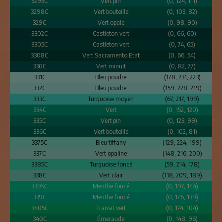
3295C
Vert pin
(0, 124, 111)
3298C
Vert bouteille
(0, 103, 82)
329C
Vert opale
(0, 98, 90)
3302C
Castleton vert
(0, 66, 60)
3305C
Castleton vert
(0, 74, 65)
3308C
Vert Sacramento Etat
(0, 66, 54)
330C
Vert minuit
(0, 82, 77)
331C
Bleu poudre
(178, 231, 223)
332C
Bleu poudre
(159, 228, 219)
333C
Turquoise moyen
(67, 217, 199)
334C
Vert
(0, 152, 120)
335C
Vert pin
(0, 123, 99)
336C
Vert bouteille
(0, 102, 81)
3375C
Bleu tiffany
(129, 224, 199)
337C
Vert opaline
(148, 216, 200)
3385C
Turquoise foncé
(59, 214, 178)
338C
Vert clair
(118, 209, 189)
3395C
Menthe foncé
(0, 197, 144)
339C
Menthe foncé
(0, 176, 139)
3405C
Transit vert
(0, 174, 104)
340C
Émeraude
(0, 148, 96)