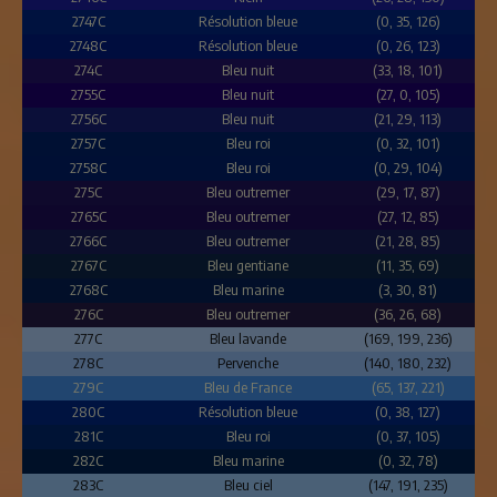
2747C
Résolution bleue
(0, 35, 126)
2748C
Résolution bleue
(0, 26, 123)
274C
Bleu nuit
(33, 18, 101)
2755C
Bleu nuit
(27, 0, 105)
2756C
Bleu nuit
(21, 29, 113)
2757C
Bleu roi
(0, 32, 101)
2758C
Bleu roi
(0, 29, 104)
275C
Bleu outremer
(29, 17, 87)
2765C
Bleu outremer
(27, 12, 85)
2766C
Bleu outremer
(21, 28, 85)
2767C
Bleu gentiane
(11, 35, 69)
2768C
Bleu marine
(3, 30, 81)
276C
Bleu outremer
(36, 26, 68)
277C
Bleu lavande
(169, 199, 236)
278C
Pervenche
(140, 180, 232)
279C
Bleu de France
(65, 137, 221)
280C
Résolution bleue
(0, 38, 127)
281C
Bleu roi
(0, 37, 105)
282C
Bleu marine
(0, 32, 78)
283C
Bleu ciel
(147, 191, 235)