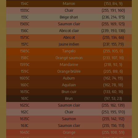
154C
Marron
(153, 84, 9)
1555C
Chair
(255, 191, 160)
155C
Beige shari
(236, 214, 175)
1565C
Saumon clair
(255, 169, 125)
156C
Abricot clair
(239, 193, 138)
1575C
Abricot
(255, 134, 66)
157C
Jaune indien
(237, 155, 79)
1585C
Tangelo
(255, 105, 0)
158C
Orangé saumon
(233, 107, 16)
1595C
Mandarine
(218, 92, 5)
159C
Orange brûlée
(205, 88, 6)
1605C
Auburn
(162, 74, 19)
160C
Aquilain
(162, 78, 18)
1615C
Brun cuir
(133, 60, 16)
161C
Brun
(97, 53, 23)
1625C
Saumon clair
(255, 162, 139)
162C
Chair
(253, 195, 170)
1635C
Saumon
(255, 142, 112)
163C
Saumon clair
(255, 156, 113)
1645C
Orange
(255, 108, 59)