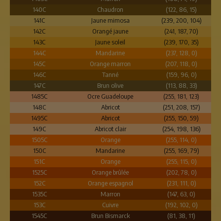
140C
Chaudron
(122, 86, 15)
141C
Jaune mimosa
(239, 200, 104)
142C
Orangé jaune
(241, 187, 70)
143C
Jaune soleil
(239, 170, 35)
144C
Mandarine
(237, 128, 0)
145C
Orange marron
(207, 118, 0)
146C
Tanné
(159, 96, 0)
147C
Brun olive
(113, 88, 33)
1485C
Ocre Guadeloupe
(255, 181, 123)
148C
Abricot
(251, 208, 157)
1495C
Abricot
(255, 150, 59)
149C
Abricot clair
(254, 198, 136)
1505C
Orange
(255, 114, 0)
150C
Mandarine
(255, 169, 79)
151C
Orange
(255, 115, 0)
1525C
Orange brûlée
(202, 78, 0)
152C
Orange espagnol
(231, 111, 0)
1535C
Marron
(147, 63, 0)
153C
Cuivre
(192, 102, 0)
1545C
Brun Bismarck
(81, 38, 11)