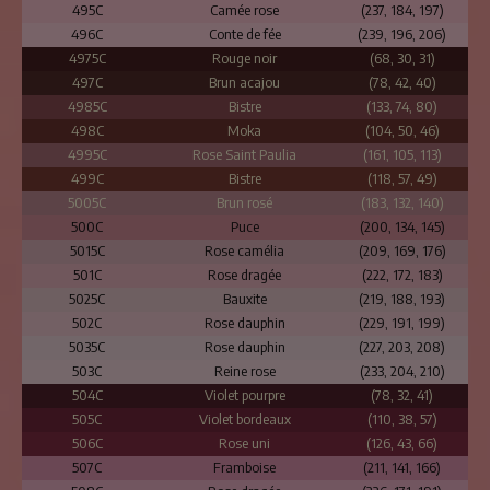
495C
Camée rose
(237, 184, 197)
496C
Conte de fée
(239, 196, 206)
4975C
Rouge noir
(68, 30, 31)
497C
Brun acajou
(78, 42, 40)
4985C
Bistre
(133, 74, 80)
498C
Moka
(104, 50, 46)
4995C
Rose Saint Paulia
(161, 105, 113)
499C
Bistre
(118, 57, 49)
5005C
Brun rosé
(183, 132, 140)
500C
Puce
(200, 134, 145)
5015C
Rose camélia
(209, 169, 176)
501C
Rose dragée
(222, 172, 183)
5025C
Bauxite
(219, 188, 193)
502C
Rose dauphin
(229, 191, 199)
5035C
Rose dauphin
(227, 203, 208)
503C
Reine rose
(233, 204, 210)
504C
Violet pourpre
(78, 32, 41)
505C
Violet bordeaux
(110, 38, 57)
506C
Rose uni
(126, 43, 66)
507C
Framboise
(211, 141, 166)