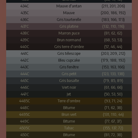
434C
Mauve d'antan
(211, 201, 206)
435C
Mauve
(200, 186, 192)
436C
Gris tourterelle
(183, 166, 173)
437C
Gris platine
(132, 110, 116)
438C
Marron puce
(81, 62, 62)
439C
Brun normand
(68, 53, 53)
440C
Gris terre d'ombre
(57, 46, 44)
441C
Gris télescope
(203, 209, 212)
442C
Bleu cupcake
(179, 188, 192)
443C
Gris fenêtre
(153, 163, 166)
444C
Gris petit
(123, 133, 138)
445C
Gris basalte
(79, 85, 89)
446C
Vert noir
(61, 66, 66)
447C
Jet
(50, 53, 50)
4485C
Terre d'ombre
(93, 71, 24)
448C
Bitume
(71, 62, 38)
4495C
Brun vert
(131, 110, 44)
449C
Bitume
(77, 67, 37)
4505C
Tabac
(155, 137, 72)
450C
Bitume
(81, 72, 38)