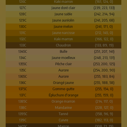
126C
Kaki marron
(161, 124, 0)
127C
Jaune doré clair
(239, 223, 133)
128C
Jaune sable
(242, 214, 94)
129C
Jaune auréolin
(241, 205, 68)
130C
Jaune melon
(241, 171, 0)
131C
Jaune narcisse
(212, 145, 0)
132C
Kaki marron
(166, 122, 0)
133C
Chaudron
(133, 89, 19)
1345C
Bulle
(251, 207, 141)
134C
Jaune moelleux
(248, 213, 131)
1355C
Pêche clair
(253, 200, 125)
135C
Aurore
(254, 200, 90)
1365C
Aurore
(255, 183, 84)
136C
Orangé jaune
(255, 188, 58)
1375C
Gomme-gutte
(255, 154, 0)
137C
Épluchure d'orange
(255, 159, 0)
1385C
Orange marron
(214, 117, 0)
138C
Mandarine
(228, 127, 0)
1395C
Tanné
(158, 96, 9)
139C
Cuivre
(182, 113, 0)
1405C
Marron
(108, 71, 19)