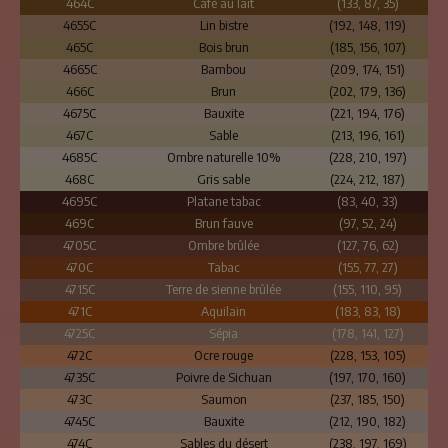
464C
Café au lait
(133, 87, 35)
4655C
Lin bistre
(192, 148, 119)
465C
Bois brun
(185, 156, 107)
4665C
Bambou
(209, 174, 151)
466C
Brun
(202, 179, 136)
4675C
Bauxite
(221, 194, 176)
467C
Sable
(213, 196, 161)
4685C
Ombre naturelle 10%
(228, 210, 197)
468C
Gris sable
(224, 212, 187)
4695C
Platane tabac
(83, 40, 33)
469C
Brun fauve
(97, 52, 24)
4705C
Ombre brûlée
(127, 76, 62)
470C
Tabac
(155, 77, 27)
4715C
Terre de sienne brûlée
(155, 110, 95)
471C
Aquilain
(183, 83, 18)
4725C
Sépia
(178, 141, 127)
472C
Ocre rouge
(228, 153, 105)
4735C
Poivre de Sichuan
(197, 170, 160)
473C
Saumon
(237, 185, 150)
4745C
Bauxite
(212, 190, 182)
474C
Sables du désert
(238, 197, 169)