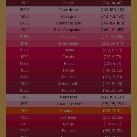
188C
Brique
(124, 34, 48)
1895C
Conte de fée
(243, 188, 212)
189C
Rose gris
(248, 161, 190)
1905C
Amarante rose
(245, 155, 189)
190C
Rose Pompadour
(248, 119, 158)
1915C
Cerise rose
(242, 85, 138)
191C
Rose cerise
(242, 63, 114)
1925C
Fushia
(228, 0, 80)
192C
Fushia
(233, 6, 73)
1935C
Rubis
(203, 4, 71)
193C
Rouge
(195, 12, 62)
1945C
Pourpre
(170, 17, 63)
194C
Cerise griotte
(156, 30, 61)
1955C
Pourpre
(147, 23, 59)
196C
Reine rose
(235, 198, 211)
197C
Amarante rose
(235, 155, 178)
198C
Mandarine
(228, 77, 11)
199C
Cramoisi
(219, 12, 65)
200C
Rouge
(193, 4, 53)
201C
Pourpre
(158, 27, 52)