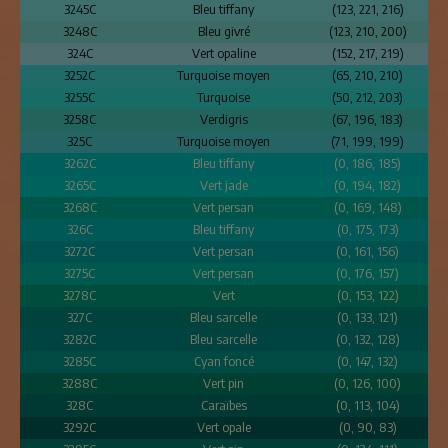
3245C
Bleu tiffany
(123, 221, 216)
3248C
Bleu givré
(123, 210, 200)
324C
Vert opaline
(152, 217, 219)
3252C
Turquoise moyen
(65, 210, 210)
3255C
Turquoise
(50, 212, 203)
3258C
Verdigris
(67, 196, 183)
325C
Turquoise moyen
(71, 199, 199)
3262C
Bleu tiffany
(0, 186, 185)
3265C
Vert jade
(0, 194, 182)
3268C
Vert persan
(0, 169, 148)
326C
Bleu tiffany
(0, 175, 173)
3272C
Vert persan
(0, 161, 156)
3275C
Vert persan
(0, 176, 157)
3278C
Vert
(0, 153, 122)
327C
Bleu sarcelle
(0, 133, 121)
3282C
Bleu sarcelle
(0, 132, 128)
3285C
Cyan foncé
(0, 147, 132)
3288C
Vert pin
(0, 126, 100)
328C
Caraïbes
(0, 113, 104)
3292C
Vert opale
(0, 90, 83)