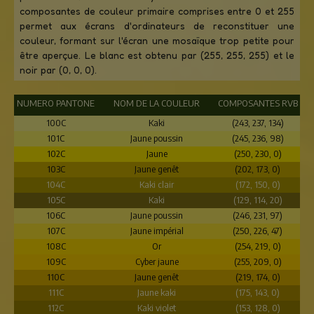
composantes de couleur primaire comprises entre 0 et 255
permet aux écrans d'ordinateurs de reconstituer une
couleur, formant sur l'écran une mosaïque trop petite pour
être aperçue. Le blanc est obtenu par (255, 255, 255) et le
noir par (0, 0, 0).
NUMERO PANTONE
NOM DE LA COULEUR
COMPOSANTES RVB
100C
Kaki
(243, 237, 134)
101C
Jaune poussin
(245, 236, 98)
102C
Jaune
(250, 230, 0)
103C
Jaune genêt
(202, 173, 0)
104C
Kaki clair
(172, 150, 0)
105C
Kaki
(129, 114, 20)
106C
Jaune poussin
(246, 231, 97)
107C
Jaune impérial
(250, 226, 47)
108C
Or
(254, 219, 0)
109C
Cyber jaune
(255, 209, 0)
110C
Jaune genêt
(219, 174, 0)
111C
Jaune kaki
(175, 143, 0)
112C
Kaki violet
(153, 128, 0)