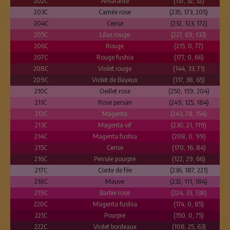
202C
Amarante
(137, 32, 52)
203C
Camée rose
(235, 173, 205)
204C
Cerise
(232, 123, 172)
205C
Lilas rouge
(227, 69, 133)
206C
Rouge
(215, 0, 77)
207C
Rouge fushia
(177, 0, 66)
208C
Violet rouge
(144, 33, 71)
209C
Violet de Bayeux
(117, 38, 65)
210C
Oeillet rose
(250, 159, 204)
211C
Rose persan
(249, 125, 184)
212C
Magenta
(243, 78, 154)
213C
Magenta vif
(230, 21, 119)
214C
Magenta fushia
(208, 0, 99)
215C
Cerise
(170, 16, 84)
216C
Pensée pourpre
(122, 29, 66)
217C
Conte de fée
(236, 187, 221)
218C
Mauve
(232, 111, 184)
219C
Barbie rose
(224, 33, 138)
220C
Magenta fushia
(174, 0, 85)
221C
Pourpre
(150, 0, 75)
222C
Violet bordeaux
(108, 25, 63)