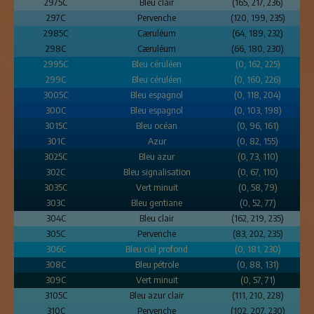
2975C
Bleu clair
(165, 217, 236)
297C
Pervenche
(120, 199, 235)
2985C
Cæruléum
(64, 189, 232)
298C
Cæruléum
(66, 180, 230)
2995C
Bleu céruléen
(0, 162, 225)
299C
Bleu céruléen
(0, 160, 226)
3005C
Bleu espagnol
(0, 118, 204)
300C
Bleu espagnol
(0, 103, 198)
3015C
Bleu océan
(0, 96, 161)
301C
Azur
(0, 82, 155)
3025C
Bleu azur
(0, 73, 110)
302C
Bleu signalisation
(0, 67, 110)
3035C
Vert minuit
(0, 58, 79)
303C
Bleu gentiane
(0, 52, 77)
304C
Bleu clair
(162, 219, 235)
305C
Pervenche
(83, 202, 235)
306C
Bleu ciel profond
(0, 181, 230)
308C
Bleu pétrole
(0, 88, 131)
309C
Vert minuit
(0, 57, 71)
3105C
Bleu azur clair
(111, 210, 228)
310C
Pervenche
(102, 207, 230)