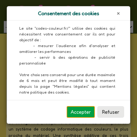
Codes Couleur
Consentement des cookies
MENU
Le site "codes-couleur.fr/" utilise des cookies qui 
nécessitent votre consentement car ils ont pour 
Liste des couleurs Pantone en composantes
objectif de :

RVB
     - mesurer l'audience afin d'analyser et 
améliorer les performances

Toutes les couleurs
     - servir à des opérations de publicité 
personnalisée

Votre choix sera conservé pour une durée maximale 
de 6 mois et peut être modifié à tout moment 
Le nuancier
Pantone
ou
pantonier
est un nuancier universel
depuis la page "Mentions légales" qui contient 
créé en 1866 aux États-Unis pour les produits cosmétiques
notre politique des cookies.
et utilisé aujourd'hui en imprimerie et en conception
graphique. Il contient plus de 900 couleurs codifiées afin de
faciliter la recherche et la communication.
Accepter
Refuser
Le
codage RVB
(Rouge, Vert, Bleu), ou RGB en anglais, est
un système de codage informatique des couleurs, le plus
proche du matériel. Une synthèse additive de ces trois