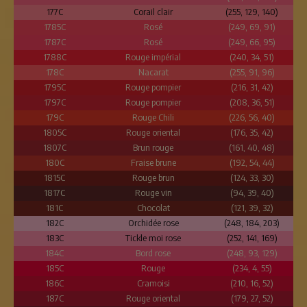
177C
Corail clair
(255, 129, 140)
1785C
Rosé
(249, 69, 91)
1787C
Rosé
(249, 66, 95)
1788C
Rouge impérial
(240, 34, 51)
178C
Nacarat
(255, 91, 96)
1795C
Rouge pompier
(216, 31, 42)
1797C
Rouge pompier
(208, 36, 51)
179C
Rouge Chili
(226, 56, 40)
1805C
Rouge oriental
(176, 35, 42)
1807C
Brun rouge
(161, 40, 48)
180C
Fraise brune
(192, 54, 44)
1815C
Rouge brun
(124, 33, 30)
1817C
Rouge vin
(94, 39, 40)
181C
Chocolat
(121, 39, 32)
182C
Orchidée rose
(248, 184, 203)
183C
Tickle moi rose
(252, 141, 169)
184C
Bord rose
(248, 93, 129)
185C
Rouge
(234, 4, 55)
186C
Cramoisi
(210, 16, 52)
187C
Rouge oriental
(179, 27, 52)