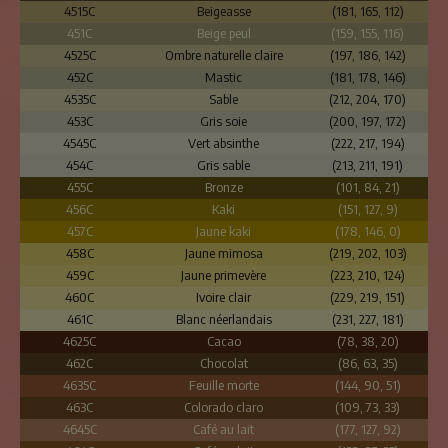
4515C
Beigeasse
(181, 165, 112)
451C
Beige peul
(159, 155, 116)
4525C
Ombre naturelle claire
(197, 186, 142)
452C
Mastic
(181, 178, 146)
4535C
Sable
(212, 204, 170)
453C
Gris soie
(200, 197, 172)
4545C
Vert absinthe
(222, 217, 194)
454C
Gris sable
(213, 211, 191)
455C
Bronze
(101, 84, 21)
456C
Kaki
(151, 127, 9)
457C
Jaune kaki
(178, 146, 0)
458C
Jaune mimosa
(219, 202, 103)
459C
Jaune primevère
(223, 210, 124)
460C
Ivoire clair
(229, 219, 151)
461C
Blanc néerlandais
(231, 227, 181)
4625C
Cacao
(78, 38, 20)
462C
Chocolat
(86, 63, 35)
4635C
Feuille morte
(144, 90, 51)
463C
Colorado claro
(109, 73, 33)
4645C
Café au lait
(177, 127, 92)