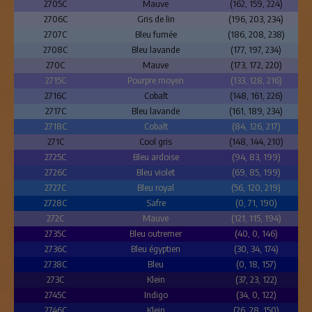
2705C
Mauve
(162, 159, 224)
2706C
Gris de lin
(196, 203, 234)
2707C
Bleu fumée
(186, 208, 238)
2708C
Bleu lavande
(177, 197, 234)
270C
Mauve
(173, 172, 220)
2715C
Pourpre moyen
(133, 128, 216)
2716C
Cobalt
(148, 161, 226)
2717C
Bleu lavande
(161, 189, 234)
2718C
Cobalt
(84, 126, 217)
271C
Cool gris
(148, 144, 210)
2725C
Bleu ardoise
(94, 83, 199)
2726C
Bleu violet
(69, 85, 199)
2727C
Bleu royal
(56, 120, 219)
2728C
Safre
(0, 71, 190)
272C
Mauve
(121, 115, 194)
2735C
Bleu outremer
(40, 0, 146)
2736C
Bleu égyptien
(30, 34, 174)
2738C
Bleu
(0, 18, 157)
273C
Klein
(37, 23, 122)
2745C
Indigo
(34, 0, 122)
2746C
Klein
(26, 28, 150)