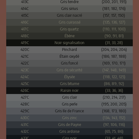
413C
Gris tendre
(200, 201, 195)
414C
Gris sirius
(181, 182, 176)
415C
Gris clair nacré
(157, 157, 150)
416C
Gris cuirassé
(135, 136, 127)
417C
Gris quartz
(110, 111, 100)
418C
Ébène
(90, 91, 81)
419C
Noir signalisation
(31, 33, 28)
420C
Pinchard
(204, 204, 204)
421C
Étain oxydé
(186, 187, 188)
422C
Gris foncé
(169, 170, 171)
423C
Gris de sécurité
(147, 148, 149)
424C
Élysée
(118, 122, 125)
425C
Gris bitume
(86, 89, 92)
426C
Raisin noir
(33, 36, 36)
427C
Gris clair
(210, 214, 217)
428C
Gris perle
(195, 200, 205)
429C
Gris Ile de France
(168, 173, 180)
430C
Gris zinc
(134, 143, 152)
431C
Gris de Payne
(97, 106, 116)
432C
Gris ardoise
(65, 75, 86)
433C
Gris noir
(33, 41, 48)