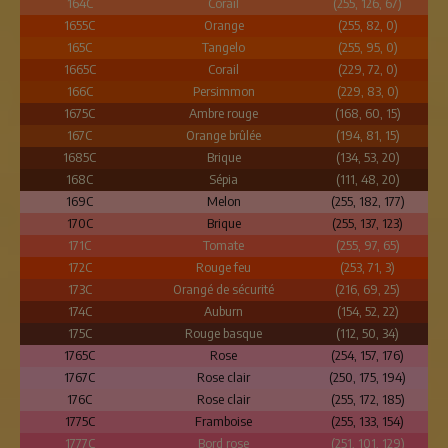
164C
Corail
(255, 126, 67)
1655C
Orange
(255, 82, 0)
165C
Tangelo
(255, 95, 0)
1665C
Corail
(229, 72, 0)
166C
Persimmon
(229, 83, 0)
1675C
Ambre rouge
(168, 60, 15)
167C
Orange brûlée
(194, 81, 15)
1685C
Brique
(134, 53, 20)
168C
Sépia
(111, 48, 20)
169C
Melon
(255, 182, 177)
170C
Brique
(255, 137, 123)
171C
Tomate
(255, 97, 65)
172C
Rouge feu
(253, 71, 3)
173C
Orangé de sécurité
(216, 69, 25)
174C
Auburn
(154, 52, 22)
175C
Rouge basque
(112, 50, 34)
1765C
Rose
(254, 157, 176)
1767C
Rose clair
(250, 175, 194)
176C
Rose clair
(255, 172, 185)
1775C
Framboise
(255, 133, 154)
1777C
Bord rose
(251, 101, 129)