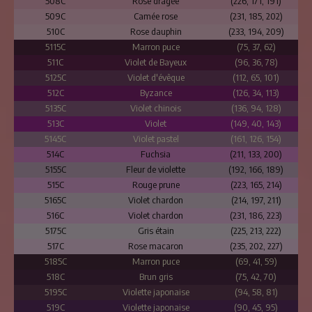
508C
Rose dragée
(226, 171, 191)
509C
Camée rose
(231, 185, 202)
510C
Rose dauphin
(233, 194, 209)
5115C
Marron puce
(75, 37, 62)
511C
Violet de Bayeux
(96, 36, 78)
5125C
Violet d'évêque
(112, 65, 101)
512C
Byzance
(126, 34, 113)
5135C
Violet chinois
(136, 94, 128)
513C
Violet
(149, 40, 143)
5145C
Violet pastel
(161, 126, 154)
514C
Fuchsia
(211, 133, 200)
5155C
Fleur de violette
(192, 166, 189)
515C
Rouge prune
(223, 165, 214)
5165C
Violet chardon
(214, 197, 211)
516C
Violet chardon
(231, 186, 223)
5175C
Gris étain
(225, 213, 222)
517C
Rose macaron
(235, 202, 227)
5185C
Marron puce
(69, 41, 59)
518C
Brun gris
(75, 42, 70)
5195C
Violette japonaise
(94, 58, 81)
519C
Violette japonaise
(90, 45, 95)