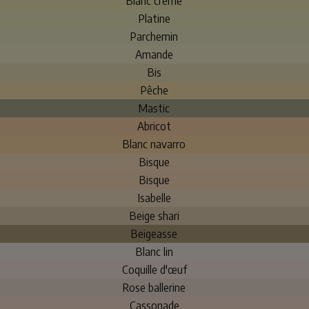
Blanc crème
Platine
Parchemin
Amande
Bis
Pêche
Mastic
Abricot
Blanc navarro
Bisque
Bisque
Isabelle
Beige shari
Beigeasse
Blanc lin
Coquille d'œuf
Rose ballerine
Cassonade