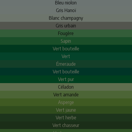
Bleu niolon
Gris Hanoï
Blanc champagny
Gris urbain
Fougère
Sapin
Vert bouteille
Vert
Émeraude
Vert bouteille
Vert pur
Céladon
Vert amande
Asperge
Vert jaune
Vert herbe
Vert chasseur