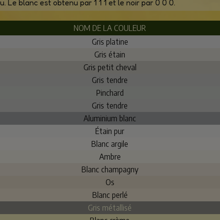
. Le blanc est obtenu par 1 1 1 et le noir par 0 0 0.
NOM DE LA COULEUR
Gris platine
Gris étain
Gris petit cheval
Gris tendre
Pinchard
Gris tendre
Aluminium blanc
Étain pur
Blanc argile
Ambre
Blanc champagny
Os
Blanc perlé
Gris métallisé