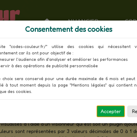
ur
NUANCIER
COD
Consentement des cookies
 des couleurs RAL Effect en cod
ite "codes-couleur.fr/" utilise des cookies qui nécessitent vo
Toutes les couleurs
ntement car ils ont pour objectif de :

 choix sera conservé pour une durée maximale de 6 mois et peut ê
a première collection de RAL basée sur des systèmes de peint
ié à tout moment depuis la page "Mentions légales" qui contient no
met une combinaison harmonieuse des couleurs unies et mé
ique des cookies.
urs métalliques (marquées d'un "M").
l Reality Markup Language est un langage de description e
Accepter
Re
éé en 1994. Ce langage interprété est une norme internationa
t visualisés à l'aide d'un visionneur qui est soit un plugin ajo
ouleurs sont représentées par 3 valeurs décimales de 0 à 1 d