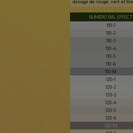
dosage de rouge, vert et bleu
NUMERO RAL EFFECT
110-1
110-2
110-3
110-4
110-5
110-6
110-M
120-1
120-2
120-3
120-4
120-5
120-6
120-M