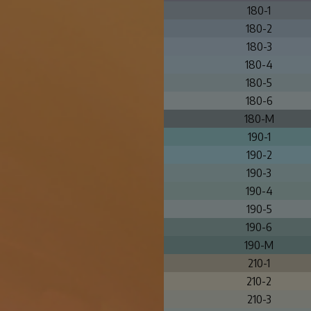
180-1
180-2
180-3
180-4
180-5
180-6
180-M
190-1
190-2
190-3
190-4
190-5
190-6
190-M
210-1
210-2
210-3