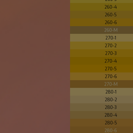
260-4
260-5
260-6
260-M
270-1
270-2
270-3
270-4
270-5
270-6
270-M
280-1
280-2
280-3
280-4
280-5
280-6