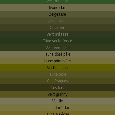
Vert mousse
Ivoire clair
Beigeasse
Jaune olive
Gris olive
Vert militaire
Olive verte foncé
Vert véronèse
Jaune doré pâle
Jaune primevère
Vert banane
Jaune ocre
Gris Pragues
Gris kaki
Vert granny
Vanille
Jaune doré clair
Jaune auréolin