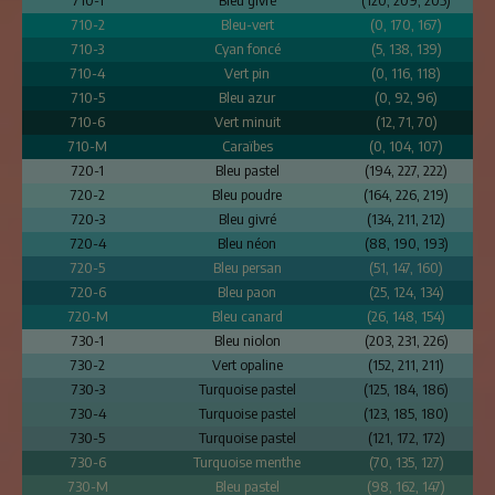
710-1
Bleu givré
(120, 209, 205)
710-2
Bleu-vert
(0, 170, 167)
710-3
Cyan foncé
(5, 138, 139)
710-4
Vert pin
(0, 116, 118)
710-5
Bleu azur
(0, 92, 96)
710-6
Vert minuit
(12, 71, 70)
710-M
Caraïbes
(0, 104, 107)
720-1
Bleu pastel
(194, 227, 222)
720-2
Bleu poudre
(164, 226, 219)
720-3
Bleu givré
(134, 211, 212)
720-4
Bleu néon
(88, 190, 193)
720-5
Bleu persan
(51, 147, 160)
720-6
Bleu paon
(25, 124, 134)
720-M
Bleu canard
(26, 148, 154)
730-1
Bleu niolon
(203, 231, 226)
730-2
Vert opaline
(152, 211, 211)
730-3
Turquoise pastel
(125, 184, 186)
730-4
Turquoise pastel
(123, 185, 180)
730-5
Turquoise pastel
(121, 172, 172)
730-6
Turquoise menthe
(70, 135, 127)
730-M
Bleu pastel
(98, 162, 147)