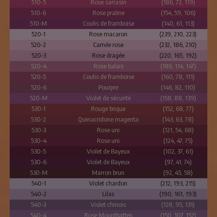
510-5
Rose sarrasin
(186, 72, 119)
510-6
Rose praline
(154, 59, 106)
510-M
Coulis de framboise
(140, 61, 113)
520-1
Rose macaron
(239, 210, 223)
520-2
Camée rose
(232, 186, 210)
520-3
Rose dragée
(220, 165, 192)
520-4
Rose balais
(186, 114, 147)
520-5
Coulis de framboise
(160, 78, 111)
520-6
Pourpre
(146, 82, 110)
520-M
Violet de sécurité
(158, 88, 139)
530-1
Rouge brique
(152, 68, 77)
530-2
Quinacridone magenta
(143, 63, 78)
530-3
Rose uni
(121, 54, 68)
530-4
Rose uni
(124, 47, 75)
530-5
Violet de Bayeux
(102, 37, 61)
530-6
Violet de Bayeux
(97, 41, 74)
530-M
Marron brun
(92, 45, 58)
540-1
Violet chardon
(212, 193, 215)
540-2
Lilas
(190, 161, 193)
540-3
Violet chinois
(128, 95, 131)
540-4
Rose Mountbatten
(150, 107, 152)