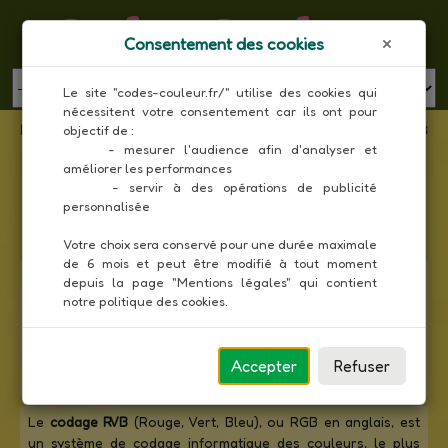
Codes Couleur
Consentement des cookies
MENU
Le site "codes-couleur.fr/" utilise des cookies qui 
nécessitent votre consentement car ils ont pour 
Liste des couleurs RAL Effect en composantes
objectif de :

RVB
     - mesurer l'audience afin d'analyser et 
améliorer les performances

Toutes les couleurs
     - servir à des opérations de publicité 
personnalisée

Votre choix sera conservé pour une durée maximale 
de 6 mois et peut être modifié à tout moment 
Le nuancier
RAL Effect
est la première collection de RAL
depuis la page "Mentions légales" qui contient 
basée sur des systèmes de peinture à base d'eau, sans
notre politique des cookies.
usage de métaux lourds, qui permet une combinaison
harmonieuse des couleurs unies et métalliques. Il comporte
420 couleurs solides et 70 couleurs métalliques (marquées
Accepter
Refuser
d'un "M").
Le
codage RVB
(Rouge, Vert, Bleu), ou RGB en anglais, est
un système de codage informatique des couleurs, le plus