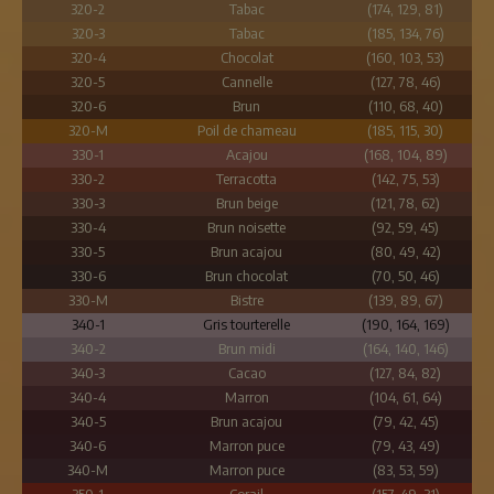
320-2
Tabac
(174, 129, 81)
320-3
Tabac
(185, 134, 76)
320-4
Chocolat
(160, 103, 53)
320-5
Cannelle
(127, 78, 46)
320-6
Brun
(110, 68, 40)
320-M
Poil de chameau
(185, 115, 30)
330-1
Acajou
(168, 104, 89)
330-2
Terracotta
(142, 75, 53)
330-3
Brun beige
(121, 78, 62)
330-4
Brun noisette
(92, 59, 45)
330-5
Brun acajou
(80, 49, 42)
330-6
Brun chocolat
(70, 50, 46)
330-M
Bistre
(139, 89, 67)
340-1
Gris tourterelle
(190, 164, 169)
340-2
Brun midi
(164, 140, 146)
340-3
Cacao
(127, 84, 82)
340-4
Marron
(104, 61, 64)
340-5
Brun acajou
(79, 42, 45)
340-6
Marron puce
(79, 43, 49)
340-M
Marron puce
(83, 53, 59)