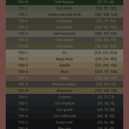
760-M
Vert basque
(51, 75, 46)
770-1
Gris de lin
(152, 157, 132)
770-2
Ombre naturelle 50%
(169, 168, 143)
770-3
Châtaigne
(122, 117, 90)
770-4
Gris Rabat
(129, 122, 102)
770-5
Vert bourrache
(180, 175, 159)
770-6
Gris ciment
(126, 130, 115)
770-M
Gris jaune
(141, 136, 100)
780-1
Os
(233, 222, 204)
780-2
Beige shari
(231, 214, 185)
780-3
Vanille
(221, 196, 154)
780-4
Brun
(209, 177, 134)
780-5
Sépia
(163, 142, 121)
780-6
Marron arabica
(116, 105, 92)
780-M
Beigeasse
(178, 160, 116)
790-1
Cosmos
(62, 72, 73)
790-2
Gris charbon
(59, 65, 71)
790-3
Gris granit
(49, 53, 56)
790-4
Gris anthracite
(48, 47, 50)
790-5
Raisin noir
(33, 34, 36)
790-6
Bleu gris
(33, 35, 45)