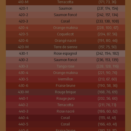
410-M
Terracotta
(171, 73, 36)
420-1
Saumon
(237, 174, 154)
420-2
Saumon foncé
(242, 157, 134)
420-3
Corail
(233, 138, 108)
420-4
Orange makina
(228, 100, 67)
420-5
Coquelicot
(204, 87, 56)
420-6
Orangé nacré
(191, 80, 46)
420-M
Terre de sienne
(157, 75, 50)
430-1
Rose espagnol
(242, 194, 182)
430-2
Saumon foncé
(236, 153, 139)
430-3
Tango rose
(228, 128, 116)
430-4
Orange makina
(221, 90, 76)
430-5
Vermillon
(213, 67, 60)
430-6
Fraise brune
(190, 58, 36)
430-M
Rouge brique
(168, 76, 69)
440-1
Rouge puro
(202, 56, 60)
440-2
Terracotta
(211, 76, 73)
440-3
Rose nacré
(186, 60, 62)
440-4
Corail
(155, 41, 41)
440-5
Corail
(166, 49, 41)
440-6
Fraise brune
(185, 53, 37)