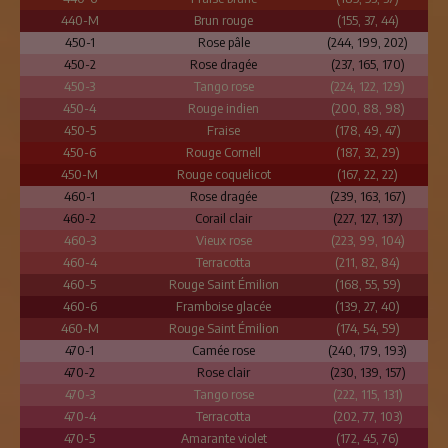
440-M
Brun rouge
(155, 37, 44)
450-1
Rose pâle
(244, 199, 202)
450-2
Rose dragée
(237, 165, 170)
450-3
Tango rose
(224, 122, 129)
450-4
Rouge indien
(200, 88, 98)
450-5
Fraise
(178, 49, 47)
450-6
Rouge Cornell
(187, 32, 29)
450-M
Rouge coquelicot
(167, 22, 22)
460-1
Rose dragée
(239, 163, 167)
460-2
Corail clair
(227, 127, 137)
460-3
Vieux rose
(223, 99, 104)
460-4
Terracotta
(211, 82, 84)
460-5
Rouge Saint Émilion
(168, 55, 59)
460-6
Framboise glacée
(139, 27, 40)
460-M
Rouge Saint Émilion
(174, 54, 59)
470-1
Camée rose
(240, 179, 193)
470-2
Rose clair
(230, 139, 157)
470-3
Tango rose
(222, 115, 131)
470-4
Terracotta
(202, 77, 103)
470-5
Amarante violet
(172, 45, 76)