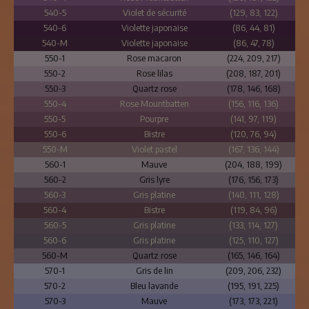
540-5
Violet de sécurité
(129, 83, 122)
540-6
Violette japonaise
(86, 44, 81)
540-M
Violette japonaise
(86, 47, 78)
550-1
Rose macaron
(224, 209, 217)
550-2
Rose lilas
(208, 187, 201)
550-3
Quartz rose
(178, 146, 168)
550-4
Rose Mountbatten
(156, 116, 136)
550-5
Pourpre
(141, 97, 119)
550-6
Bistre
(120, 76, 94)
550-M
Violet pastel
(167, 136, 144)
560-1
Mauve
(204, 188, 199)
560-2
Gris lyre
(176, 156, 173)
560-3
Gris platine
(140, 111, 128)
560-4
Bistre
(119, 84, 96)
560-5
Gris platine
(133, 114, 127)
560-6
Gris platine
(125, 110, 127)
560-M
Quartz rose
(165, 146, 164)
570-1
Gris de lin
(209, 206, 232)
570-2
Bleu lavande
(195, 191, 225)
570-3
Mauve
(173, 173, 221)