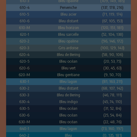
610-3
Bleu opaline
(109, 149, 185)
610-4
Pervenche
(137, 178, 216)
610-5
Bleu acier
(71, 119, 174)
610-6
Bleu distant
(67, 105, 153)
610-M
Bleu horizon
(120, 151, 181)
620-1
Bleu sarcelle
(52, 104, 138)
620-2
Bleu opaline
(96, 146, 172)
620-3
Gris ardoise
(100, 129, 143)
620-4
Bleu de Bering
(58, 90, 106)
620-5
Bleu océan
(20, 53, 75)
620-6
Bleu vert
(30, 45, 63)
620-M
Bleu gentiane
(9, 50, 70)
630-1
Bleu lagon
(81, 163, 211)
630-2
Bleu distant
(68, 107, 142)
630-3
Bleu de Bering
(46, 78, 111)
630-4
Bleu indigo
(45, 74, 110)
630-5
Bleu océan
(31, 52, 84)
630-6
Bleu océan
(25, 54, 84)
630-M
Bleu océan
(22, 48, 76)
640-1
Bleu lagon
(73, 160, 197)
640-2
Bleu
(0, 135, 181)