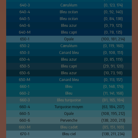
640-3
Cæruléum
(0, 123, 174)
640-4
Bleu océan
(0, 92, 140)
640-5
Bleu océan
(0, 84, 138)
640-6
Bleu azur
(0, 79, 125)
640-M
Bleu capri
(0, 78, 135)
650-1
Opale
(100, 181, 214)
650-2
Cæruléum
(0, 119, 160)
650-3
Canard bleu
(0, 108, 151)
650-4
Bleu azur
(0, 85, 119)
650-5
Bleu capri
(29, 91, 120)
650-6
Bleu azur
(10, 73, 98)
650-M
Canard bleu
(0, 113, 157)
660-1
Bleu
(0, 148, 176)
660-2
Bleu
(11, 141, 168)
660-3
Bleu turquoise
(81, 165, 184)
660-4
Turquoise moyen
(63, 184, 207)
660-5
Opale
(108, 195, 212)
660-6
Pervenche
(138, 200, 213)
660-M
Bleu cadet
(85, 151, 169)
670-1
Bleu ciel
(138, 211, 234)