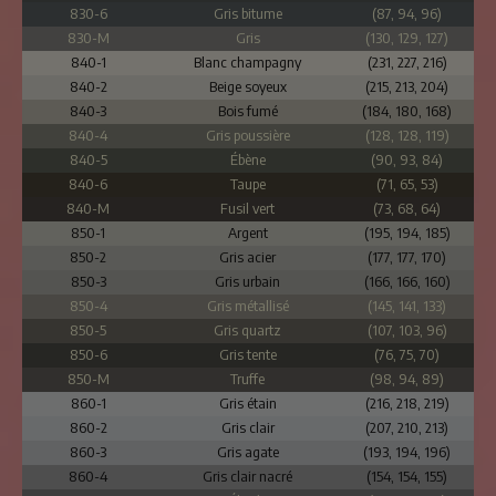
830-6
Gris bitume
(87, 94, 96)
830-M
Gris
(130, 129, 127)
840-1
Blanc champagny
(231, 227, 216)
840-2
Beige soyeux
(215, 213, 204)
840-3
Bois fumé
(184, 180, 168)
840-4
Gris poussière
(128, 128, 119)
840-5
Ébène
(90, 93, 84)
840-6
Taupe
(71, 65, 53)
840-M
Fusil vert
(73, 68, 64)
850-1
Argent
(195, 194, 185)
850-2
Gris acier
(177, 177, 170)
850-3
Gris urbain
(166, 166, 160)
850-4
Gris métallisé
(145, 141, 133)
850-5
Gris quartz
(107, 103, 96)
850-6
Gris tente
(76, 75, 70)
850-M
Truffe
(98, 94, 89)
860-1
Gris étain
(216, 218, 219)
860-2
Gris clair
(207, 210, 213)
860-3
Gris agate
(193, 194, 196)
860-4
Gris clair nacré
(154, 154, 155)