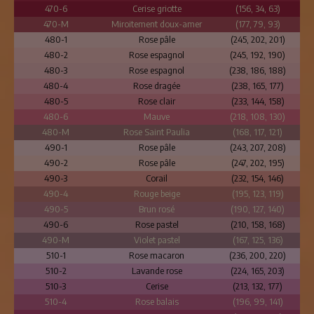
470-6
Cerise griotte
(156, 34, 63)
470-M
Miroitement doux-amer
(177, 79, 93)
480-1
Rose pâle
(245, 202, 201)
480-2
Rose espagnol
(245, 192, 190)
480-3
Rose espagnol
(238, 186, 188)
480-4
Rose dragée
(238, 165, 177)
480-5
Rose clair
(233, 144, 158)
480-6
Mauve
(218, 108, 130)
480-M
Rose Saint Paulia
(168, 117, 121)
490-1
Rose pâle
(243, 207, 208)
490-2
Rose pâle
(247, 202, 195)
490-3
Corail
(232, 154, 146)
490-4
Rouge beige
(195, 123, 119)
490-5
Brun rosé
(190, 127, 140)
490-6
Rose pastel
(210, 158, 168)
490-M
Violet pastel
(167, 125, 136)
510-1
Rose macaron
(236, 200, 220)
510-2
Lavande rose
(224, 165, 203)
510-3
Cerise
(213, 132, 177)
510-4
Rose balais
(196, 99, 141)