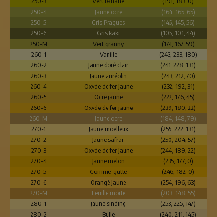
250-3
Vert banane
(191, 183, 0)
250-4
Jaune ocre
(164, 165, 65)
250-5
Gris Pragues
(145, 145, 56)
250-6
Gris kaki
(105, 101, 44)
250-M
Vert granny
(174, 167, 59)
260-1
Vanille
(243, 233, 180)
260-2
Jaune doré clair
(241, 228, 131)
260-3
Jaune auréolin
(243, 212, 70)
260-4
Oxyde de fer jaune
(232, 192, 31)
260-5
Ocre jaune
(222, 176, 45)
260-6
Oxyde de fer jaune
(239, 180, 22)
260-M
Jaune ocre
(184, 148, 79)
270-1
Jaune moelleux
(255, 222, 131)
270-2
Jaune safran
(250, 204, 57)
270-3
Oxyde de fer jaune
(244, 189, 22)
270-4
Jaune melon
(235, 177, 0)
270-5
Gomme-gutte
(246, 182, 0)
270-6
Orangé jaune
(254, 196, 63)
270-M
Feuille morte
(203, 148, 55)
280-1
Jaune sinding
(253, 225, 147)
280-2
Bulle
(240, 211, 145)