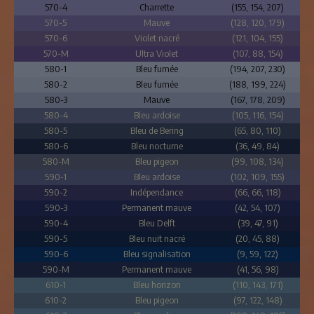
570-4
Charrette
(155, 154, 207)
570-5
Mauve
(128, 120, 179)
570-6
Violet nacré
(121, 104, 155)
570-M
Ultra Violet
(107, 88, 154)
580-1
Bleu fumée
(194, 207, 230)
580-2
Bleu fumée
(188, 199, 224)
580-3
Mauve
(167, 178, 209)
580-4
Bleu ardoise
(105, 116, 154)
580-5
Bleu de Bering
(65, 80, 110)
580-6
Bleu nocturne
(36, 49, 84)
580-M
Bleu pigeon
(99, 108, 134)
590-1
Bleu ardoise
(102, 109, 155)
590-2
Indépendance
(66, 66, 118)
590-3
Permanent mauve
(42, 54, 107)
590-4
Bleu Delft
(39, 47, 91)
590-5
Bleu nuit nacré
(20, 45, 88)
590-6
Bleu signalisation
(9, 59, 122)
590-M
Permanent mauve
(41, 56, 98)
610-1
Bleu horizon
(110, 143, 171)
610-2
Bleu pigeon
(97, 122, 148)