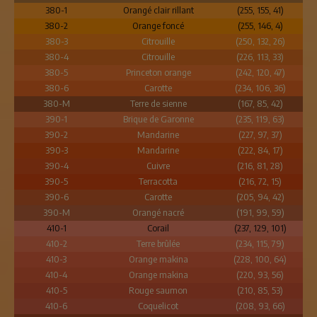
380-1
Orangé clair rillant
(255, 155, 41)
380-2
Orange foncé
(255, 146, 4)
380-3
Citrouille
(250, 132, 26)
380-4
Citrouille
(226, 113, 33)
380-5
Princeton orange
(242, 120, 47)
380-6
Carotte
(234, 106, 36)
380-M
Terre de sienne
(167, 85, 42)
390-1
Brique de Garonne
(235, 119, 63)
390-2
Mandarine
(227, 97, 37)
390-3
Mandarine
(222, 84, 17)
390-4
Cuivre
(216, 81, 28)
390-5
Terracotta
(216, 72, 15)
390-6
Carotte
(205, 94, 42)
390-M
Orangé nacré
(191, 99, 59)
410-1
Corail
(237, 129, 101)
410-2
Terre brûlée
(234, 115, 79)
410-3
Orange makina
(228, 100, 64)
410-4
Orange makina
(220, 93, 56)
410-5
Rouge saumon
(210, 85, 53)
410-6
Coquelicot
(208, 93, 66)