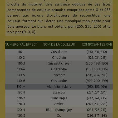
proche du matériel. Une synthèse additive de ces trois
composantes de couleur primaire comprises entre 0 et 255
permet aux écrans d'ordinateurs de reconstituer une
couleur, formant sur l'écran une mosaïque trop petite pour
être aperçue. Le blanc est obtenu par (255, 255, 255) et le
noir par (0, 0, 0).
NUMERO RAL EFFECT
NOM DE LA COULEUR
COMPOSANTES RVB
110-1
Gris platine
(230, 231, 230)
110-2
Gris étain
(222, 221, 213)
110-3
Gris petit cheval
(200, 198, 190)
110-4
Gris tendre
(198, 199, 196)
110-5
Pinchard
(201, 204, 198)
110-6
Gris tendre
(200, 200, 199)
110-M
Aluminium blanc
(160, 162, 164)
120-1
Étain pur
(237, 237, 234)
120-2
Blanc argile
(242, 241, 236)
120-3
Ambre
(240, 238, 229)
120-4
Blanc champagny
(233, 225, 212)
120-5
Os
(226, 217, 198)