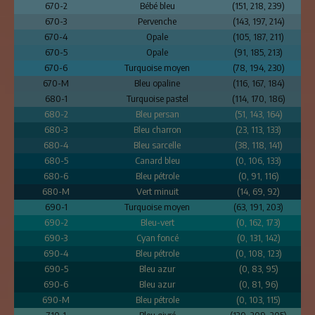
670-2
Bébé bleu
(151, 218, 239)
670-3
Pervenche
(143, 197, 214)
670-4
Opale
(105, 187, 211)
670-5
Opale
(91, 185, 213)
670-6
Turquoise moyen
(78, 194, 230)
670-M
Bleu opaline
(116, 167, 184)
680-1
Turquoise pastel
(114, 170, 186)
680-2
Bleu persan
(51, 143, 164)
680-3
Bleu charron
(23, 113, 133)
680-4
Bleu sarcelle
(38, 118, 141)
680-5
Canard bleu
(0, 106, 133)
680-6
Bleu pétrole
(0, 91, 116)
680-M
Vert minuit
(14, 69, 92)
690-1
Turquoise moyen
(63, 191, 203)
690-2
Bleu-vert
(0, 162, 173)
690-3
Cyan foncé
(0, 131, 142)
690-4
Bleu pétrole
(0, 108, 123)
690-5
Bleu azur
(0, 83, 95)
690-6
Bleu azur
(0, 81, 96)
690-M
Bleu pétrole
(0, 103, 115)