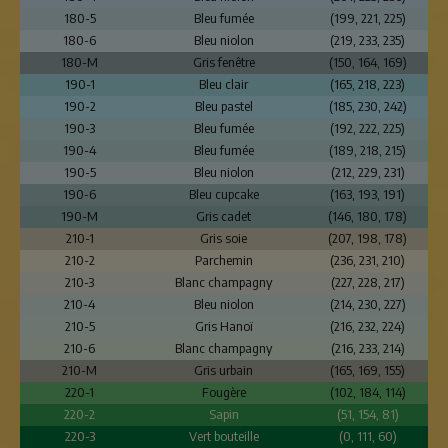
180-5
Bleu fumée
(199, 221, 225)
180-6
Bleu niolon
(219, 233, 235)
180-M
Gris fenêtre
(150, 164, 169)
190-1
Bleu clair
(165, 218, 223)
190-2
Bleu pastel
(185, 230, 242)
190-3
Bleu fumée
(192, 222, 225)
190-4
Bleu fumée
(189, 218, 215)
190-5
Bleu niolon
(212, 229, 231)
190-6
Bleu cupcake
(163, 193, 191)
190-M
Gris cadet
(146, 180, 178)
210-1
Gris soie
(207, 198, 178)
210-2
Parchemin
(236, 231, 210)
210-3
Blanc champagny
(227, 228, 217)
210-4
Bleu niolon
(214, 230, 227)
210-5
Gris Hanoï
(216, 232, 224)
210-6
Blanc champagny
(216, 233, 214)
210-M
Gris urbain
(165, 169, 155)
220-1
Fougère
(102, 184, 114)
220-2
Sapin
(51, 154, 81)
220-3
Vert bouteille
(0, 111, 60)