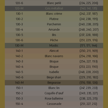
120-6
Blanc perlé
(234, 225, 206)
120-M
Gris métallisé
(143, 141, 135)
130-1
Blanc crème
(242, 237, 187)
130-2
Platine
(241, 238, 195)
130-3
Parchemin
(240, 238, 205)
130-4
Amande
(248, 240, 207)
130-5
Bis
(237, 228, 188)
130-6
Pêche
(251, 229, 176)
130-M
Mastic
(171, 171, 144)
140-1
Abricot
(250, 211, 169)
140-2
Blanc navarro
(254, 218, 166)
140-3
Bisque
(254, 227, 193)
140-4
Bisque
(253, 223, 190)
140-5
Isabelle
(248, 228, 200)
140-6
Beige shari
(229, 210, 182)
140-M
Beigeasse
(176, 158, 126)
150-1
Blanc lin
(247, 239, 233)
150-2
Coquille d'œuf
(249, 235, 227)
150-3
Rose ballerine
(238, 225, 215)
150-4
Cassonade
(251, 227, 212)