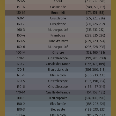
150-5
Corail
(250, 232, 220)
150-6
Cassonade
(248, 223, 215)
150-M
Brun midi
(171, 151, 138)
160-1
Gris platine
(227, 225, 236)
160-2
Gris platine
(231, 226, 232)
160-3
Mauve poudré
(237, 232, 232)
160-4
Framboise
(238, 225, 226)
160-5
Blanc d'albâtre
(239, 228, 224)
160-6
Mauve poudré
(236, 228, 233)
160-M
Gris lyre
(173, 166, 181)
170-1
Gris télescope
(199, 201, 208)
170-2
Gris Ile de France
(166, 173, 189)
170-3
Bleu acier clair
(186, 200, 218)
170-4
Bleu niolon
(206, 219, 236)
170-5
Gris télescope
(195, 198, 214)
170-6
Gris télescope
(198, 197, 214)
170-M
Gris Ile de France
(167, 168, 185)
180-1
Bleu cupcake
(174, 188, 198)
180-2
Bleu fumée
(185, 205, 221)
180-3
Bleu pastel
(199, 219, 235)
180-4
Bleu niolon
(201, 225, 236)