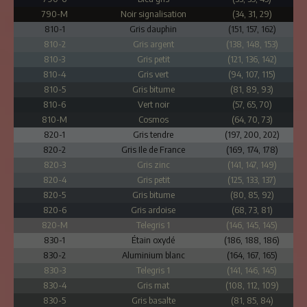
790-M
Noir signalisation
(34, 31, 29)
810-1
Gris dauphin
(151, 157, 162)
810-2
Gris argent
(138, 148, 153)
810-3
Gris petit
(121, 136, 142)
810-4
Gris vert
(94, 107, 115)
810-5
Gris bitume
(81, 89, 93)
810-6
Vert noir
(57, 65, 70)
810-M
Cosmos
(64, 70, 73)
820-1
Gris tendre
(197, 200, 202)
820-2
Gris Ile de France
(169, 174, 178)
820-3
Gris zinc
(141, 147, 149)
820-4
Gris petit
(125, 133, 137)
820-5
Gris bitume
(80, 85, 92)
820-6
Gris ardoise
(68, 73, 81)
820-M
Telegris 1
(146, 145, 145)
830-1
Étain oxydé
(186, 188, 186)
830-2
Aluminium blanc
(164, 167, 165)
830-3
Telegris 1
(141, 146, 145)
830-4
Gris mat
(108, 112, 109)
830-5
Gris basalte
(81, 85, 84)