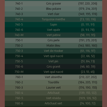
740-1
Gris gravier
(197, 220, 206)
740-2
Bleu polaire
(179, 214, 201)
740-3
Vert clair
(149, 195, 178)
740-4
Turquoise menthe
(73, 133, 116)
740-5
Sapin
(0, 111, 91)
740-6
Vert opale
(0, 93, 78)
740-M
Vert patine
(58, 111, 95)
750-1
Gris perle
(191, 215, 201)
750-2
Matin bleu
(143, 180, 160)
750-3
Vert de Hooker
(61, 116, 97)
750-4
Vert opal nacré
(22, 66, 52)
750-5
Vert pin
(51, 84, 73)
750-6
Gris granit
(46, 60, 59)
750-M
Vert opal nacré
(23, 55, 45)
760-1
Vert absinthe
(213, 227, 202)
760-2
Tourdille
(184, 205, 170)
760-3
Laurier vert
(176, 190, 155)
760-4
Artichaut
(139, 155, 122)
760-5
Vert réséda
(109, 126, 92)
760-6
Artichaut vert
(74, 100, 72)