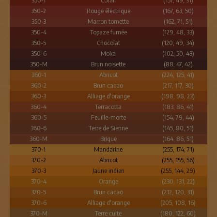
350-1
Corail
(157, 49, 31)
350-2
Rouge électrique
(167, 63, 50)
350-3
Marron tomette
(162, 71, 51)
350-4
Topaze fumée
(129, 48, 33)
350-5
Chocolat
(120, 49, 34)
350-6
Moka
(102, 50, 43)
350-M
Brun noisette
(88, 47, 42)
360-1
Abricot
(224, 125, 41)
360-2
Brun cacao
(217, 117, 30)
360-3
Alliage d'orange
(198, 98, 23)
360-4
Terracotta
(183, 86, 41)
360-5
Feuille-morte
(154, 79, 44)
360-6
Terre de Sienne
(145, 80, 51)
360-M
Brique
(164, 86, 51)
370-1
Mandarine
(255, 174, 71)
370-2
Abricot
(255, 155, 56)
370-3
Jaune indien
(255, 144, 29)
370-4
Orange
(230, 131, 22)
370-5
Brun cacao
(212, 120, 31)
370-6
Alliage d'orange
(205, 108, 16)
370-M
Terre cuite
(180, 122, 60)