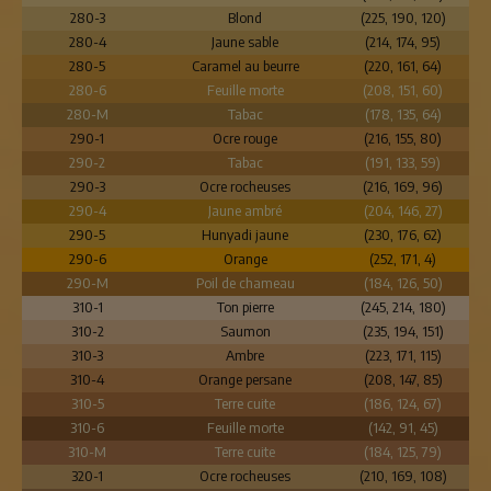
280-3
Blond
(225, 190, 120)
280-4
Jaune sable
(214, 174, 95)
280-5
Caramel au beurre
(220, 161, 64)
280-6
Feuille morte
(208, 151, 60)
280-M
Tabac
(178, 135, 64)
290-1
Ocre rouge
(216, 155, 80)
290-2
Tabac
(191, 133, 59)
290-3
Ocre rocheuses
(216, 169, 96)
290-4
Jaune ambré
(204, 146, 27)
290-5
Hunyadi jaune
(230, 176, 62)
290-6
Orange
(252, 171, 4)
290-M
Poil de chameau
(184, 126, 50)
310-1
Ton pierre
(245, 214, 180)
310-2
Saumon
(235, 194, 151)
310-3
Ambre
(223, 171, 115)
310-4
Orange persane
(208, 147, 85)
310-5
Terre cuite
(186, 124, 67)
310-6
Feuille morte
(142, 91, 45)
310-M
Terre cuite
(184, 125, 79)
320-1
Ocre rocheuses
(210, 169, 108)