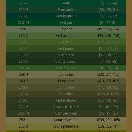
220-4
Vert
(8, 133, 84)
220-5
Émeraude
(38, 126, 81)
220-6
Vert bouteille
(0, 106, 77)
220-M
Vert pur
(0, 127, 62)
230-1
Céladon
(187, 219, 154)
230-2
Vert amande
(150, 200, 108)
230-3
Asperge
(125, 179, 68)
230-4
Vert jaune
(95, 151, 58)
230-5
Vert herbe
(57, 105, 56)
230-6
Vert chasseur
(54, 92, 48)
230-M
Vert mousse
(98, 167, 78)
240-1
Ivoire clair
(220, 214, 145)
240-2
Beigeasse
(170, 175, 102)
240-3
Jaune olive
(147, 151, 85)
240-4
Gris olive
(126, 126, 66)
240-5
Vert militaire
(93, 109, 60)
240-6
Olive verte foncé
(79, 109, 53)
240-M
Vert véronèse
(98, 116, 57)
250-1
Jaune doré pâle
(238, 230, 165)
250-2
Jaune primevère
(232, 222, 111)