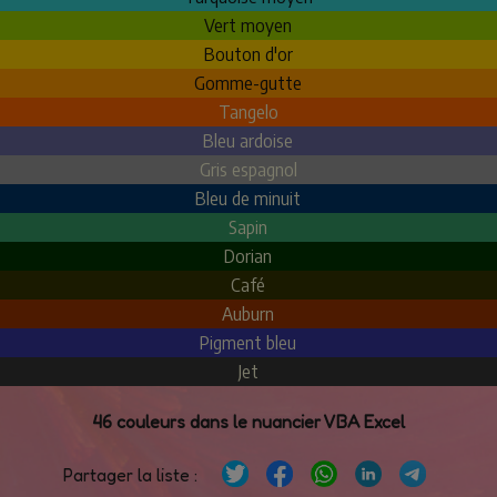
Vert moyen
Bouton d'or
Gomme-gutte
Tangelo
Bleu ardoise
Gris espagnol
Bleu de minuit
Sapin
Dorian
Café
Auburn
Pigment bleu
Jet
46 couleurs dans le nuancier VBA Excel
Partager la liste :