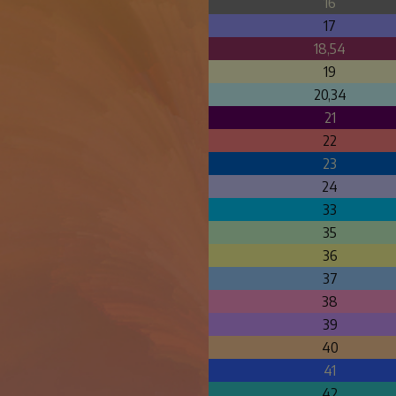
16
17
18,54
19
20,34
21
22
23
24
33
35
36
37
38
39
40
41
42