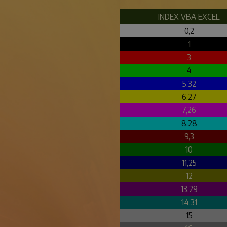
INDEX VBA EXCEL
0,2
1
3
4
5,32
6,27
7,26
8,28
9,3
10
11,25
12
13,29
14,31
15