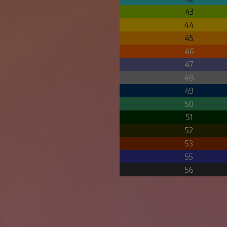
43
44
45
46
47
48
49
50
51
52
53
55
56