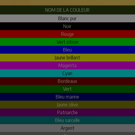
NOM DE LA COULEUR
Blanc pur
Noir
Rouge
Vert citron
Bleu
Jaune brillant
Magenta
Cyan
Bordeaux
Vert
Bleu marine
Jaune olive
Patriarche
Bleu sarcelle
Argent