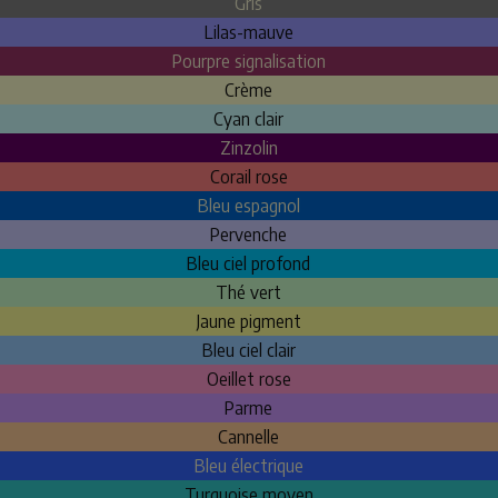
Gris
Lilas-mauve
Pourpre signalisation
Crème
Cyan clair
Zinzolin
Corail rose
Bleu espagnol
Pervenche
Bleu ciel profond
Thé vert
Jaune pigment
Bleu ciel clair
Oeillet rose
Parme
Cannelle
Bleu électrique
Turquoise moyen