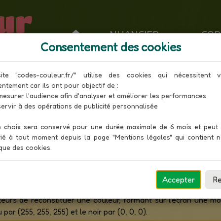
ur
NUANCIER
COD
Consentement des cookies
s couleurs VBA Excel en compos
ite "codes-couleur.fr/" utilise des cookies qui nécessitent vo
Toutes les couleurs
ntement car ils ont pour objectif de :

 choix sera conservé pour une durée maximale de 6 mois et peut ê
 de programmation permettant d'utiliser du code Visua
ié à tout moment depuis la page "Mentions légales" qui contient no
ication Excel. Un programme écrit en VBA est appelé une 
ique des cookies.
r une couleur en utilisant l'un des 56 index prédéfinis.
, Bleu), ou RGB en anglais, est un système de codage inform
Accepter
Re
nthèse additive de ces trois composantes de couleur primai
eurs de reconstituer une couleur, formant sur l'écran une mo
ar (255, 255, 255) et le noir par (0, 0, 0).