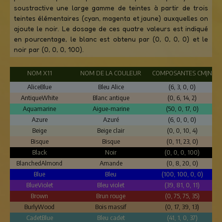
soustractive une large gamme de teintes à partir de trois
teintes élémentaires (cyan, magenta et jaune) auxquelles on
ajoute le noir. Le dosage de ces quatre valeurs est indiqué
en pourcentage, le blanc est obtenu par (0, 0, 0, 0) et le
noir par (0, 0, 0, 100).
NOM X11
NOM DE LA COULEUR
COMPOSANTES CMJN
AliceBlue
Bleu Alice
(6, 3, 0, 0)
AntiqueWhite
Blanc antique
(0, 6, 14, 2)
Aquamarine
Aigue-marine
(50, 0, 17, 0)
Azure
Azuré
(6, 0, 0, 0)
Beige
Beige clair
(0, 0, 10, 4)
Bisque
Bisque
(0, 11, 23, 0)
Black
Noir
(0, 0, 0, 100)
BlanchedAlmond
Amande
(0, 8, 20, 0)
Blue
Bleu
(100, 100, 0, 0)
BlueViolet
Bleu violet
(39, 81, 0, 11)
Brown
Brun rouge
(0, 75, 75, 35)
BurlyWood
Bois massif
(0, 17, 39, 13)
CadetBlue
Bleu cadet
(41, 1, 0, 37)