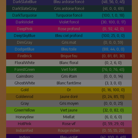
DarkSlateBlue
Bleu ardoise foncé
(48, 56, 0, 45)
DarkSlateGray
Gris ardoise foncé
(41, 0, 0, 69)
DarkTurquoise
Turquoise foncé
(100, 1, 0, 18)
DarkViolet
Violet foncé
(30, 100, 0, 17)
DeepPink
Rose profond
(0, 92, 42, 0)
DeepSkyBlue
Bleu ciel profond
(100, 25, 0, 0)
DimGray
Gris mat
(0, 0, 0, 59)
DodgerBlue
Bleu toile
(88, 44, 0, 0)
FireBrick
Brique feu
(0, 81, 81, 30)
FloralWhite
Blanc floral
(0, 2, 6, 0)
ForestGreen
Vert forêt
(76, 0, 76, 45)
Gainsboro
Gris étain
(0, 0, 0, 14)
GhostWhite
Blanc fantôme
(3, 3, 0, 0)
Gold
Or
(0, 16, 100, 0)
Goldenrod
Jaune doré
(0, 24, 85, 15)
Gray
Gris moyen
(0, 0, 0, 25)
GreenYellow
Vert jaune
(32, 0, 82, 0)
Honeydew
Miellat
(6, 0, 6, 0)
HotPink
Rose vif
(0, 59, 29, 0)
IndianRed
Rouge indien
(0, 55, 55, 20)
Indigo
Bleu-violet
(42, 100, 0, 49)