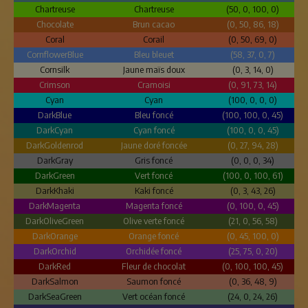
Chartreuse
Chartreuse
(50, 0, 100, 0)
Chocolate
Brun cacao
(0, 50, 86, 18)
Coral
Corail
(0, 50, 69, 0)
CornflowerBlue
Bleu bleuet
(58, 37, 0, 7)
Cornsilk
Jaune maïs doux
(0, 3, 14, 0)
Crimson
Cramoisi
(0, 91, 73, 14)
Cyan
Cyan
(100, 0, 0, 0)
DarkBlue
Bleu foncé
(100, 100, 0, 45)
DarkCyan
Cyan foncé
(100, 0, 0, 45)
DarkGoldenrod
Jaune doré foncée
(0, 27, 94, 28)
DarkGray
Gris foncé
(0, 0, 0, 34)
DarkGreen
Vert foncé
(100, 0, 100, 61)
DarkKhaki
Kaki foncé
(0, 3, 43, 26)
DarkMagenta
Magenta foncé
(0, 100, 0, 45)
DarkOliveGreen
Olive verte foncé
(21, 0, 56, 58)
DarkOrange
Orange foncé
(0, 45, 100, 0)
DarkOrchid
Orchidée foncé
(25, 75, 0, 20)
DarkRed
Fleur de chocolat
(0, 100, 100, 45)
DarkSalmon
Saumon foncé
(0, 36, 48, 9)
DarkSeaGreen
Vert océan foncé
(24, 0, 24, 26)