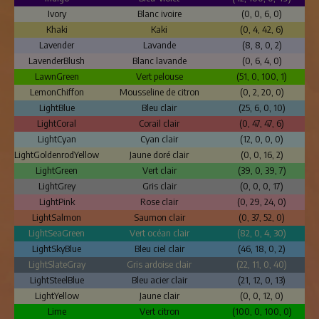
Ivory
Blanc ivoire
(0, 0, 6, 0)
Khaki
Kaki
(0, 4, 42, 6)
Lavender
Lavande
(8, 8, 0, 2)
LavenderBlush
Blanc lavande
(0, 6, 4, 0)
LawnGreen
Vert pelouse
(51, 0, 100, 1)
LemonChiffon
Mousseline de citron
(0, 2, 20, 0)
LightBlue
Bleu clair
(25, 6, 0, 10)
LightCoral
Corail clair
(0, 47, 47, 6)
LightCyan
Cyan clair
(12, 0, 0, 0)
LightGoldenrodYellow
Jaune doré clair
(0, 0, 16, 2)
LightGreen
Vert clair
(39, 0, 39, 7)
LightGrey
Gris clair
(0, 0, 0, 17)
LightPink
Rose clair
(0, 29, 24, 0)
LightSalmon
Saumon clair
(0, 37, 52, 0)
LightSeaGreen
Vert océan clair
(82, 0, 4, 30)
LightSkyBlue
Bleu ciel clair
(46, 18, 0, 2)
LightSlateGray
Gris ardoise clair
(22, 11, 0, 40)
LightSteelBlue
Bleu acier clair
(21, 12, 0, 13)
LightYellow
Jaune clair
(0, 0, 12, 0)
Lime
Vert citron
(100, 0, 100, 0)