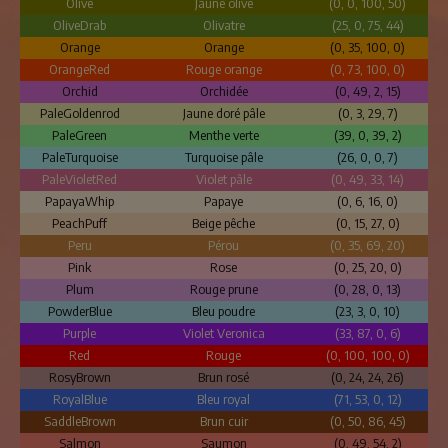
Olive
Jaune olive
(0, 0, 100, 50)
OliveDrab
Olivatre
(25, 0, 75, 44)
Orange
Orange
(0, 35, 100, 0)
OrangeRed
Rouge orange
(0, 73, 100, 0)
Orchid
Orchidée
(0, 49, 2, 15)
PaleGoldenrod
Jaune doré pâle
(0, 3, 29, 7)
PaleGreen
Menthe verte
(39, 0, 39, 2)
PaleTurquoise
Turquoise pâle
(26, 0, 0, 7)
PaleVioletRed
Violet pâle
(0, 49, 33, 14)
PapayaWhip
Papaye
(0, 6, 16, 0)
PeachPuff
Beige pêche
(0, 15, 27, 0)
Peru
Pérou
(0, 35, 69, 20)
Pink
Rose
(0, 25, 20, 0)
Plum
Rouge prune
(0, 28, 0, 13)
PowderBlue
Bleu poudre
(23, 3, 0, 10)
Purple
Violet Veronica
(33, 87, 0, 6)
Red
Rouge
(0, 100, 100, 0)
RosyBrown
Brun rosé
(0, 24, 24, 26)
RoyalBlue
Bleu royal
(71, 53, 0, 12)
SaddleBrown
Brun cuir
(0, 50, 86, 45)
Salmon
Saumon
(0, 49, 54, 2)