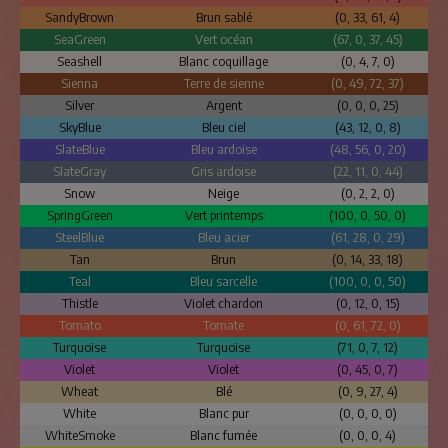
SandyBrown
Brun sablé
(0, 33, 61, 4)
SeaGreen
Vert océan
(67, 0, 37, 45)
Seashell
Blanc coquillage
(0, 4, 7, 0)
Sienna
Terre de sienne
(0, 49, 72, 37)
Silver
Argent
(0, 0, 0, 25)
SkyBlue
Bleu ciel
(43, 12, 0, 8)
SlateBlue
Bleu ardoise
(48, 56, 0, 20)
SlateGray
Gris ardoise
(22, 11, 0, 44)
Snow
Neige
(0, 2, 2, 0)
SpringGreen
Vert printemps
(100, 0, 50, 0)
SteelBlue
Bleu acier
(61, 28, 0, 29)
Tan
Brun
(0, 14, 33, 18)
Teal
Bleu sarcelle
(100, 0, 0, 50)
Thistle
Violet chardon
(0, 12, 0, 15)
Tomato
Tomate
(0, 61, 72, 0)
Turquoise
Turquoise
(71, 0, 7, 12)
Violet
Violet
(0, 45, 0, 7)
Wheat
Blé
(0, 9, 27, 4)
White
Blanc pur
(0, 0, 0, 0)
WhiteSmoke
Blanc fumée
(0, 0, 0, 4)