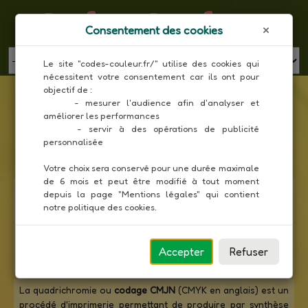
Codes Couleur
Consentement des cookies
MENU
Le site "codes-couleur.fr/" utilise des cookies qui 
nécessitent votre consentement car ils ont pour 
Liste des couleurs X11 en composantes CMJN
objectif de :

     - mesurer l'audience afin d'analyser et 
améliorer les performances

Toutes les couleurs
     - servir à des opérations de publicité 
personnalisée

Votre choix sera conservé pour une durée maximale 
de 6 mois et peut être modifié à tout moment 
La
norme X11
est un protocole de système de fenêtrage qui
depuis la page "Mentions légales" qui contient 
gère l'écran, la souris et le clavier. C'est le système standard
notre politique des cookies.
ouvert d'interaction graphique avec l'utilisateur sur UNIX et
il est disponible sur la plupart des systèmes d'exploitation.
X11 propose une palette composée de 140 couleurs prises
Accepter
Refuser
en charge par la plupart des navigateurs Web.
La quadrichromie ou
codage CMJN
(CMYK en anglais) est un
procédé d'imprimerie permettant de produire par synthèse