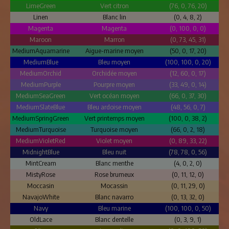
LimeGreen
Vert citron
(76, 0, 76, 20)
Linen
Blanc lin
(0, 4, 8, 2)
Magenta
Magenta
(0, 100, 0, 0)
Maroon
Marron
(0, 73, 45, 31)
MediumAquamarine
Aigue-marine moyen
(50, 0, 17, 20)
MediumBlue
Bleu moyen
(100, 100, 0, 20)
MediumOrchid
Orchidée moyen
(12, 60, 0, 17)
MediumPurple
Pourpre moyen
(33, 49, 0, 14)
MediumSeaGreen
Vert océan moyen
(66, 0, 37, 30)
MediumSlateBlue
Bleu ardoise moyen
(48, 56, 0, 7)
MediumSpringGreen
Vert printemps moyen
(100, 0, 38, 2)
MediumTurquoise
Turquoise moyen
(66, 0, 2, 18)
MediumVioletRed
Violet moyen
(0, 89, 33, 22)
MidnightBlue
Bleu nuit
(78, 78, 0, 56)
MintCream
Blanc menthe
(4, 0, 2, 0)
MistyRose
Rose brumeux
(0, 11, 12, 0)
Moccasin
Mocassin
(0, 11, 29, 0)
NavajoWhite
Blanc navarro
(0, 13, 32, 0)
Navy
Bleu marine
(100, 100, 0, 50)
OldLace
Blanc dentelle
(0, 3, 9, 1)